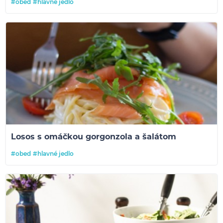
#obed
#hlavné jedlo
Losos s omáčkou gorgonzola a šalátom
#obed
#hlavné jedlo