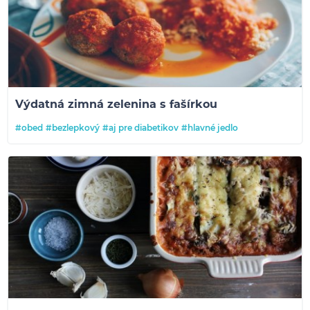
Výdatná zimná zelenina s fašírkou
#obed
#bezlepkový
#aj pre diabetikov
#hlavné jedlo