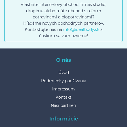
Vlastníte internetový obchod, fitnes štúdio,
drogériu alebo máte obchod s reform
potravinami a biopotravinami?
Hľadáme nových obchodných partnerov.
Kontaktujte nás na
info@idealbody.sk
a
čoskoro sa vám ozveme!
O nás
Úvod
Podmienky používania
Impressum
Kontakt
Naši partneri
Informácie