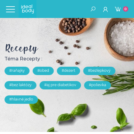
0
Recepty
Téma Recepty :
#raňajky
#obed
#dezert
#bezlepkový
#bez laktózy
#aj pre diabetikov
#polievka
#hlavné jedlo