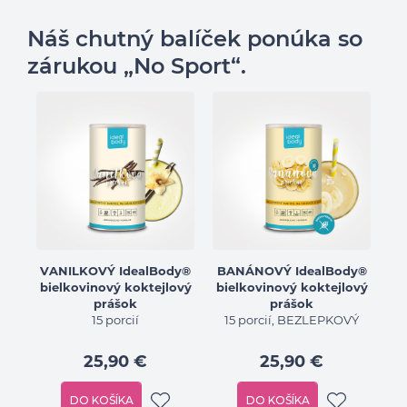
Náš chutný balíček ponúka so
zárukou „No Sport“.
VANILKOVÝ IdealBody®
BANÁNOVÝ IdealBody®
bielkovinový koktejlový
bielkovinový koktejlový
prášok
prášok
15 porcií
15 porcií, BEZLEPKOVÝ
25,90 €
25,90 €
DO KOŠÍKA
DO KOŠÍKA