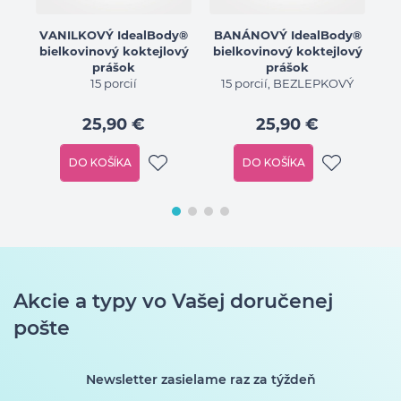
VANILKOVÝ IdealBody®
BANÁNOVÝ IdealBody®
bielkovinový koktejlový
bielkovinový koktejlový
prášok
prášok
15 porcií
15 porcií, BEZLEPKOVÝ
25,90 €
25,90 €
DO KOŠÍKA
DO KOŠÍKA
Akcie a typy vo Vašej doručenej
pošte
Newsletter zasielame raz za týždeň