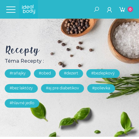
0
Recepty
Téma Recepty :
#raňajky
#obed
#dezert
#bezlepkový
#bez laktózy
#aj pre diabetikov
#polievka
#hlavné jedlo