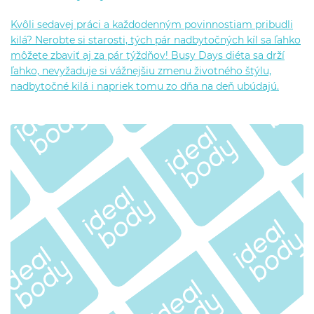
Kvôli sedavej práci a každodenným povinnostiam pribudli
kilá? Nerobte si starosti, tých pár nadbytočných kíl sa ľahko
môžete zbaviť aj za pár týždňov! Busy Days diéta sa drží
ľahko, nevyžaduje si vážnejšiu zmenu životného štýlu,
nadbytočné kilá i napriek tomu zo dňa na deň ubúdajú.