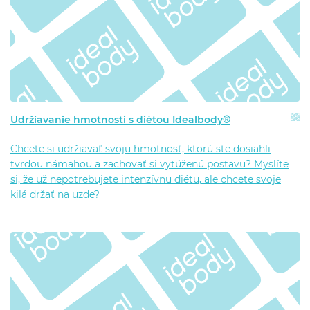
Udržiavanie hmotnosti s diétou Idealbody®
Chcete si udržiavať svoju hmotnosť, ktorú ste dosiahli
tvrdou námahou a zachovať si vytúženú postavu? Myslíte
si, že už nepotrebujete intenzívnu diétu, ale chcete svoje
kilá držať na uzde?