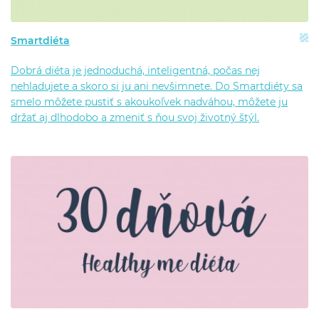
Smartdiéta
Dobrá diéta je jednoduchá, inteligentná, počas nej
nehladujete a skoro si ju ani nevšimnete. Do Smartdiéty sa
smelo môžete pustiť s akoukoľvek nadváhou, môžete ju
držať aj dlhodobo a zmeniť s ňou svoj životný štýl.