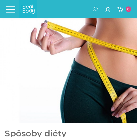
0
Spôsoby diéty