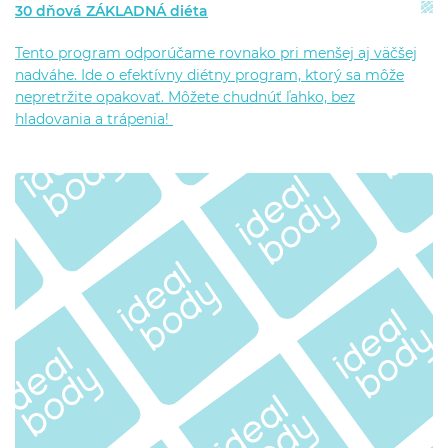
30 dňová ZÁKLADNÁ diéta
Tento program odporúčame rovnako pri menšej aj väčšej
nadváhe. Ide o efektívny diétny program, ktorý sa môže
nepretržite opakovať. Môžete chudnúť ľahko, bez
hladovania a trápenia!