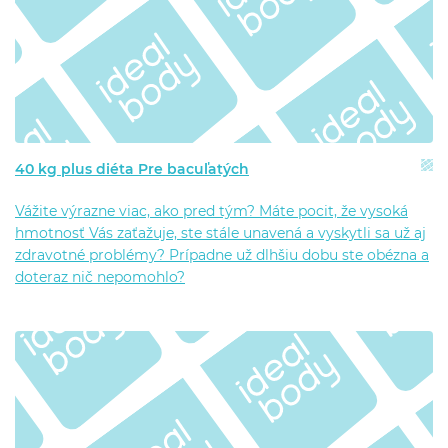
40 kg plus diéta Pre bacuľatých
Vážite výrazne viac, ako pred tým? Máte pocit, že vysoká
hmotnosť Vás zaťažuje, ste stále unavená a vyskytli sa už aj
zdravotné problémy? Prípadne už dlhšiu dobu ste obézna a
doteraz nič nepomohlo?