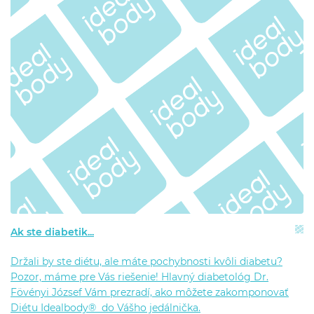
Ak ste diabetik...
Držali by ste diétu, ale máte pochybnosti kvôli diabetu?
Pozor, máme pre Vás riešenie! Hlavný diabetológ Dr.
Fövényi József Vám prezradí, ako môžete zakomponovať
Diétu Idealbody® do Vášho jedálnička.