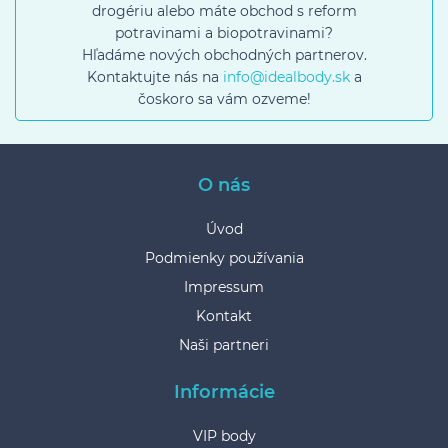
drogériu alebo máte obchod s reform
potravinami a biopotravinami?
Hľadáme nových obchodných partnerov.
Kontaktujte nás na
info@idealbody.sk
a
čoskoro sa vám ozveme!
O nás
Úvod
Podmienky používania
Impressum
Kontakt
Naši partneri
Informácie
VIP body