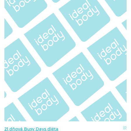
21 dňová Busy Days diéta