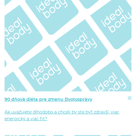
90 dňová diéta pre zmenu životosprávy
Ak uvažujete dlhodobo a chceli by ste byť zdravší, viac
energický a viac fit?