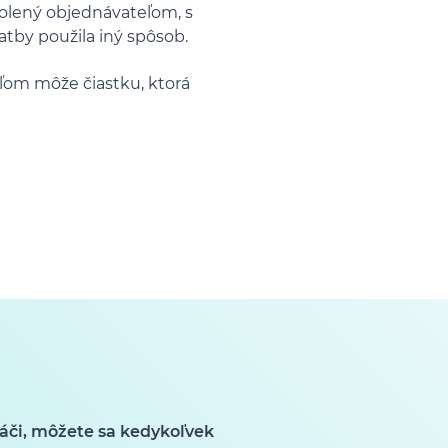
olený objednávateľom, s
atby použila iný spôsob.
ľom môže čiastku, ktorá
áči, môžete sa kedykoľvek