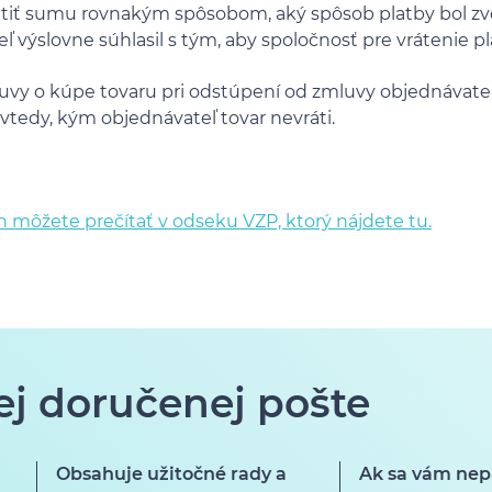
átiť sumu rovnakým spôsobom, aký spôsob platby bol zv
 výslovne súhlasil s tým, aby spoločnosť pre vrátenie pl
uvy o kúpe tovaru pri odstúpení od zmluvy objednávate
dovtedy, kým objednávateľ tovar nevráti.
h môžete prečítať v odseku VZP, ktorý nájdete tu.
ej doručenej pošte
Obsahuje užitočné rady a
Ak sa vám nep