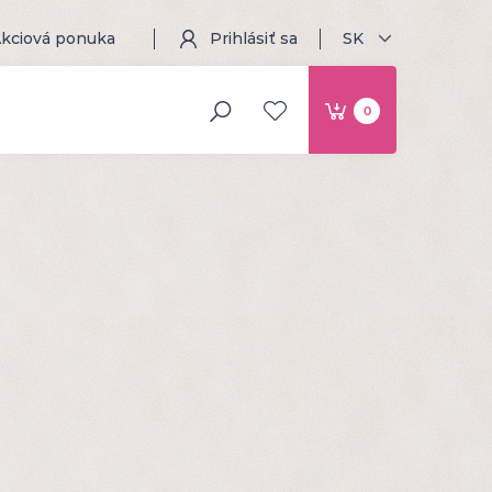
kciová ponuka
Prihlásiť sa
SK
0