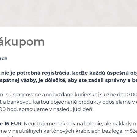
nákupom
ach
 nie je potrebná registrácia, keďže každú úspešnú 
pätnej väzby, je dôležité, aby ste zadali správny a
i sú spracované a odovzdané kuriérskej službe do 10.00
a bankovou kartou objednané produkty odosielame v de
.00 hod. spracujeme v nasledujúci deň.
e 16 EUR
. Neúčtujeme náklady na balenie, ale náklady n
eme v neutrálnych kartónových krabiciach bez loga, môž