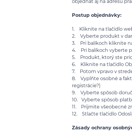
objednať aj na adresu pra
Postup objednávky:
1. Kliknite na tlačidlo w
2. Vyberte produkt v dane
3. Pri balíkoch kliknite n
4. Pri balíkoch vyberte pr
5. Produkt, ktorý ste prid
6. Kliknite na tlačidlo O
7. Potom vpravo v strede
8. Vyplňte osobné a faktu
registrácie?)
9. Vyberte spôsob doruč
10. Vyberte spôsob platb
11. Prijmite všeobecné 
12. Stlačte tlačidlo Odos
Zásady ochrany osobný