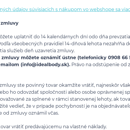
ných údajov súvisiacich s nákupom vo webshope sa viac
 zmluvy
ôžete uplatniť do 14 kalendárnych dní odo dňa prevzatia
 Podľa všeobecných pravidiel 14-dňová lehota nezahŕňa d
ia služieb deň uzavretia zmluvy.
 zmluvy môžete oznámiť ústne (telefonicky 0908 66 5
-mailom (info@idealbody.sk).
Právo na odstúpenie od z
zmluvy ste povinný tovar okamžite vrátiť, najneskôr vša
lebo ho odovzdať spoločnosti alebo osobe oprávnenej s
 považované za splnené v rámci stanovenej lehoty, ak tova
žité vedieť, že v prípade pochybností je na objednávateľo
e od zmluvy oznámil včas.
tovar vrátiť predávajúcemu na vlastné náklady.