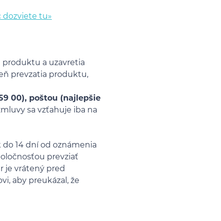
 dozviete tu»
 produktu a uzavretia
eň prevzatia produktu,
9 00), poštou (najlepšie
mluvy sa vzťahuje iba na
k do 14 dní od oznámenia
poločnosťou prevziať
r je vrátený pred
vi, aby preukázal, že