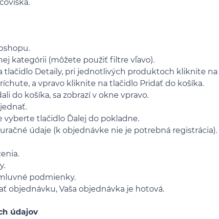
coviska.
ebshopu.
j kategórii (môžete použiť filtre vľavo).
a tlačidlo Detaily, pri jednotlivých produktoch kliknite na
íchute, a vpravo kliknite na tlačidlo Pridať do košíka.
ali do košíka, sa zobrazí v okne vpravo.
bjednať.
 vyberte tlačidlo Ďalej do pokladne.
račné údaje (k objednávke nie je potrebná registrácia).
enia.
y.
zmluvné podmienky.
lať objednávku, Vaša objednávka je hotová.
ch údajov