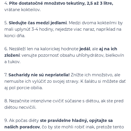
4.
Pite dostatočné množstvo tekutiny, 2,5 až 3 litre,
vrátane kokteilov.
5.
Sledujte čas medzi jedlami
. Medzi dvoma kokteilmi by
mali uplynúť 3-4 hodiny, nejedzte viac naraz, napríklad na
konci dňa.
6. Nezáleží len na kalorickej hodnote
jedál
, ale
aj na ich
zložení
: venujte pozornosť obsahu uhľohydrátov, bielkovín
a tukov.
7.
Sacharidy nie sú nepriatelia!
Znížte ich množstvo, ale
nemusíte ich vylúčiť zo svojej stravy. K šalátu si môžete dať
aj pol porcie obilia.
8. Nezačnite intenzívne cvičiť súčasne s diétou, ak ste pred
diétou necvičili.
9. Ak počas diéty
ste pravidelne hladný, opýtajte sa
našich poradcov
, čo by ste mohli robiť inak, pretože tento