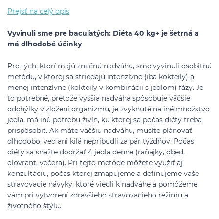
Prejsť na celý opis
Vyvinuli sme pre bacuľatých: Diéta 40 kg+ je šetrná a
má dlhodobé účinky
Pre tých, ktorí majú značnú nadváhu, sme vyvinuli osobitnú
metódu, v ktorej sa striedajú intenzívne (iba kokteily) a
menej intenzívne (kokteily v kombinácii s jedlom) fázy. Je
to potrebné, pretože vyššia nadváha spôsobuje väčšie
odchýlky v zložení organizmu, je zvyknuté na iné množstvo
jedla, má inú potrebu živín, ku ktorej sa počas diéty treba
prispôsobiť. Ak máte väčšiu nadváhu, musíte plánovať
dlhodobo, veď ani kilá nepribudli za pár týždňov. Počas
diéty sa snažte dodržať 4 jedlá denne (raňajky, obed,
olovrant, večera). Pri tejto metóde môžete využiť aj
konzultáciu, počas ktorej zmapujeme a definujeme vaše
stravovacie návyky, ktoré viedli k nadváhe a pomôžeme
vám pri vytvorení zdravšieho stravovacieho režimu a
životného štýlu.