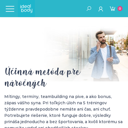
0
Účinná metóda pre
náročných
Mítingy, termíny, teambuilding na pive, a ako bonus,
zápas vášho syna. Pri toľkých úloh na 5 tréningov
týždenne pravdepodobne nemáte ani čas, ani chuť.
Potrebujete riešenie, ktoré funguje dobre, výsledky
prináša jednoducho a bez športovania, a kvôli ktorému sa