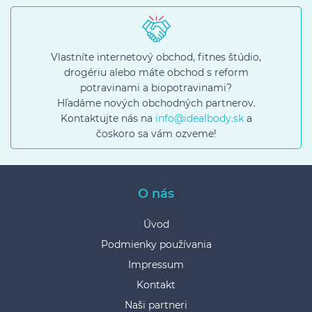
Vlastníte internetový obchod, fitnes štúdio,
drogériu alebo máte obchod s reform
potravinami a biopotravinami?
Hľadáme nových obchodných partnerov.
Kontaktujte nás na
info@idealbody.sk
a
čoskoro sa vám ozveme!
O nás
Úvod
Podmienky používania
Impressum
Kontakt
Naši partneri