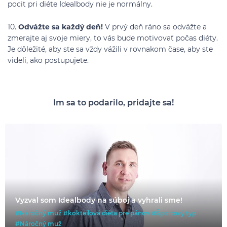
pocit pri diéte Idealbody nie je normálny.
10.
Odvážte sa každý deň!
V prvý deň ráno sa odvážte a
zmerajte aj svoje miery, to vás bude motivovať počas diéty.
Je dôležité, aby ste sa vždy vážili v rovnakom čase, aby ste
videli, ako postupujete.
Im sa to podarilo, pridajte sa!
Vyzval som Idealbody na súboj a vyhrali sme!
#Náročný muž
#kokteilová diéta pre pánov
#Športový typ
#Náročný muž