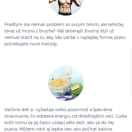
Predtým ste nemali problém so svojím telom, ale tehličky
teraz už miznú z brucha? Váš doterajší životný štýl už
nemusí stačiť na to, aby Vás udržal v najlepšej forme, preto
potrebujete nové metódy.
Väčšina diét si vyžaduje veľkú pozornosť a špeciálne
stravovanie, čo odoberá energiu od dôležitejších vecí. Ľudia
kvôli tomu sa jej často vzdajú ešte skôr, ako sa do nej
pustia. Môžete robiť aj lepšie veci ako počítať kalórie.