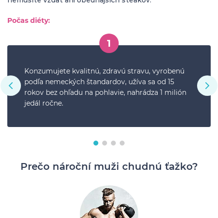
nemusíte vzdať ani obedňajších steakov.
Počas diéty:
1
Konzumujete kvalitnú, zdravú stravu, vyrobenú
podľa nemeckých štandardov, užíva sa od 15
rokov bez ohľadu na pohlavie, nahrádza 1 milión
jedál ročne.
Prečo nároční muži chudnú ťažko?