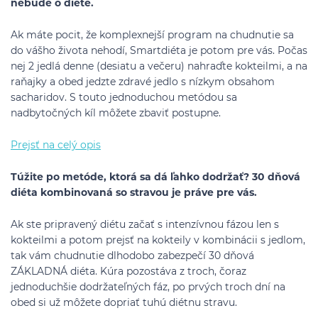
nebude o diéte.
Ak máte pocit, že komplexnejší program na chudnutie sa
do vášho života nehodí, Smartdiéta je potom pre vás. Počas
nej 2 jedlá denne (desiatu a večeru) nahraďte kokteilmi, a na
raňajky a obed jedzte zdravé jedlo s nízkym obsahom
sacharidov. S touto jednoduchou metódou sa
nadbytočných kíl môžete zbaviť postupne.
Prejsť na celý opis
Túžite po metóde, ktorá sa dá ľahko dodržať? 30 dňová
diéta kombinovaná so stravou je práve pre vás.
Ak ste pripravený diétu začať s intenzívnou fázou len s
kokteilmi a potom prejsť na kokteily v kombinácii s jedlom,
tak vám chudnutie dlhodobo zabezpečí 30 dňová
ZÁKLADNÁ diéta. Kúra pozostáva z troch, čoraz
jednoduchšie dodržateľných fáz, po prvých troch dní na
obed si už môžete dopriať tuhú diétnu stravu.