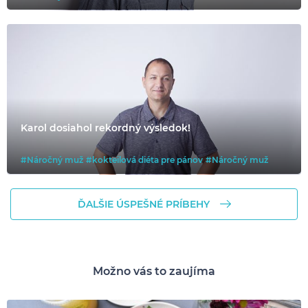
Karol dosiahol rekordný výsledok!
#Náročný muž
#kokteilová diéta pre pánov
#Náročný muž
ĎALŠIE ÚSPEŠNÉ PRÍBEHY
Možno vás to zaujíma