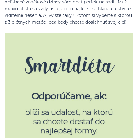
obľúbené značkové džínsy vám opäť perfektne sadli. Muž
maximalista sa vždy usiluje o to najlepšie a hľadá efektívne,
viditeľné riešenia. Aj vy ste taký? Potom si vyberte s ktorou
z 3 diétnych metód Idealbody chcete dosiahnuť svoj cieľ: