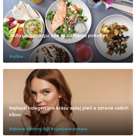
Jedlo po tréningu: aké sú najlepšie pokrmy?
#výživa
Najlepší kolagén pre krásu vašej pleti a zdravie vašich
kĺbov
#zdravie
#životný štýl
#vysnívaná postava