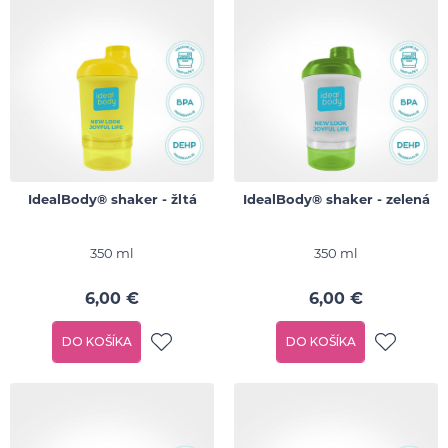
IdealBody® shaker - žltá
IdealBody® shaker - zelená
350 ml
350 ml
6,00 €
6,00 €
DO KOŠÍKA
DO KOŠÍKA