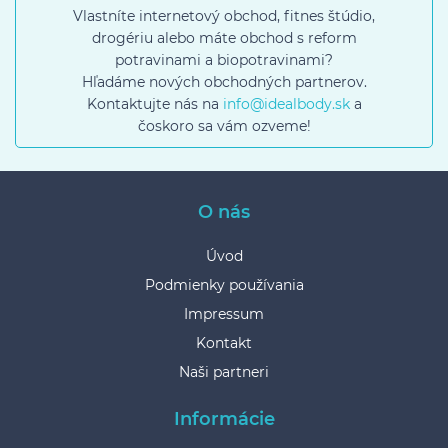
Vlastníte internetový obchod, fitnes štúdio,
drogériu alebo máte obchod s reform
potravinami a biopotravinami?
Hľadáme nových obchodných partnerov.
Kontaktujte nás na
info@idealbody.sk
a
čoskoro sa vám ozveme!
O nás
Úvod
Podmienky používania
Impressum
Kontakt
Naši partneri
Informácie