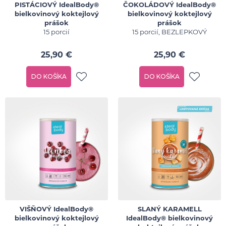
PISTÁCIOVÝ IdealBody®
ČOKOLÁDOVÝ IdealBody®
bielkovinový koktejlový
bielkovinový koktejlový
prášok
prášok
15 porcií
15 porcií, BEZLEPKOVÝ
25,90 €
25,90 €
DO KOŠÍKA
DO KOŠÍKA
VIŠŇOVÝ IdealBody®
SLANÝ KARAMELL
bielkovinový koktejlový
IdealBody® bielkovinový