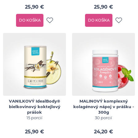
25,90 €
25,90 €
DO KOŠÍKA
DO KOŠÍKA
VANILKOVÝ IdealBody®
MALINOVÝ komplexný
bielkovinový koktejlový
kolagénový nápoj v prášku -
prášok
300g
15 porcií
30 porcií
25,90 €
24,20 €