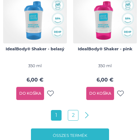
IdealBody® Shaker - belasý
IdealBody® Shaker - pink
350 ml
350 ml
6,00 €
6,00 €
DO KOŠÍKA
DO KOŠÍKA
1
2
ÖSSZES TERMÉK