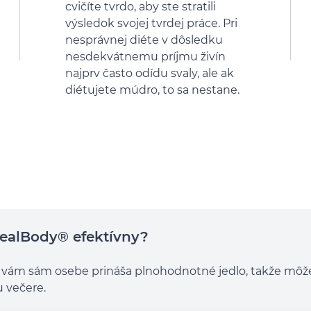
cvičíte tvrdo, aby ste stratili
výsledok svojej tvrdej práce. Pri
nesprávnej diéte v dôsledku
nesdekvátnemu príjmu živín
najprv často odídu svaly, ale ak
diétujete múdro, to sa nestane.
dealBody® efektívny?
 vám sám osebe prináša plnohodnotné jedlo, takže môže
u večere.