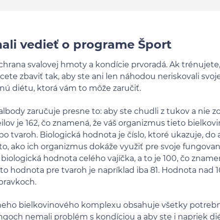
mali vedieť o programe Šport
 ochrana svalovej hmoty a kondície prvoradá. Ak trénujete
ete zbaviť tak, aby ste ani len náhodou neriskovali svoje
nú diétu, ktorá vám to môže zaručiť.
albody zaručuje presne to: aby ste chudli z tukov a nie z
lov je 162, čo znamená, že váš organizmus tieto bielkovin
bo tvaroh. Biologická hodnota je číslo, ktoré ukazuje, do 
e to, ako ich organizmus dokáže využiť pre svoje fungova
iologická hodnota celého vajíčka, a to je 100, čo zname
to hodnota pre tvaroh je napríklad iba 81. Hodnota nad 
pravkoch.
neho bielkovinového komplexu obsahuje všetky potrebné
ngoch nemali problém s kondíciou a aby ste i napriek di