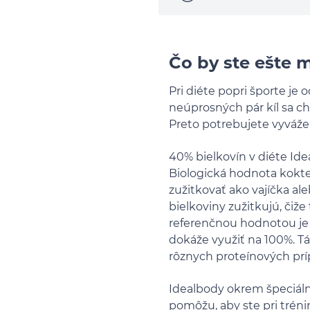
Čo by ste ešte 
Pri diéte popri športe je
neúprosných pár kíl sa chc
Preto potrebujete vyváže
40% bielkovín v diéte Ide
Biologická hodnota koktei
zužitkovať ako vajíčka ale
bielkoviny zužitkujú, čiž
referenčnou hodnotou je b
dokáže využiť na 100%. Tá
rôznych proteínových prí
Idealbody okrem špeciál
pomôžu, aby ste pri tréni