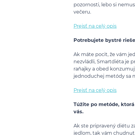
pozornosti, lebo si nemus
večeru.
Prejsť na celý opis
Potrebujete bystré rieš
Ak máte pocit, že vám je
nezvládli, Smartdiéta je p
raňajky a obed konzumuj
jednoduchej metódy sa m
Prejsť na celý opis
Túžite po metóde, ktorá
vás.
Ak ste pripravený diétu z
jedlom, tak vám chudnuti