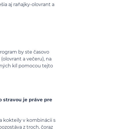
ia aj raňajky-olovrant a
program by ste časovo
 (olovrant a večeru), na
ných kíl pomocou tejto
 stravou je práve pre
a kokteily v kombinácii s
zostáva z troch, čoraz