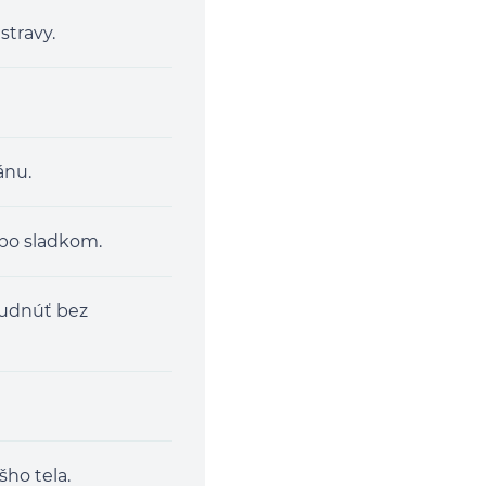
stravy.
ánu.
 po sladkom.
hudnúť bez
šho tela.