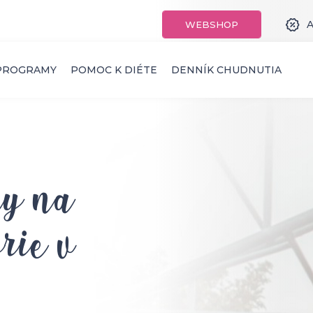
A
WEBSHOP
PROGRAMY
POMOC K DIÉTE
DENNÍK CHUDNUTIA
ky na
rie v