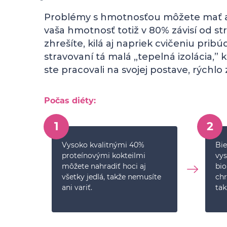
Problémy s hmotnosťou môžete mať aj 
vaša hmotnosť totiž v 80% závisí od str
zhrešíte, kilá aj napriek cvičeniu prib
stravovaní tá malá „tepelná izolácia,” 
ste pracovali na svojej postave, rýchlo
Počas diéty:
1
2
Vysoko kvalitnými 40%
Bie
proteínovými kokteilmi
vy
môžete nahradiť hoci aj
bio
všetky jedlá, takže nemusíte
chr
ani variť.
tak