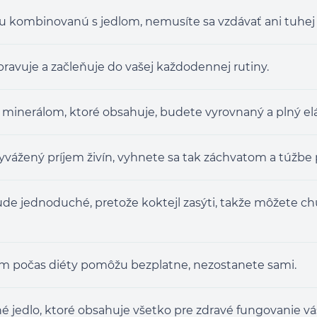
tu kombinovanú s jedlom, nemusíte sa vzdávať ani tuhej 
ipravuje a začleňuje do vašej každodennej rutiny.
minerálom, ktoré obsahuje, budete vyrovnaný a plný el
vyvážený príjem živín, vyhnete sa tak záchvatom a túžbe
ude jednoduché, pretože koktejl zasýti, takže môžete c
ám počas diéty pomôžu bezplatne, nezostanete sami.
é jedlo, ktoré obsahuje všetko pre zdravé fungovanie vá