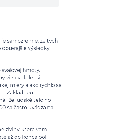
, je samozrejmé, že tých
 doterajšie výsledky.
o svalovej hmoty.
y vie oveľa lepšie
akej miery a ako rýchlo sa
nie. Základnou
ná, že ľudské telo ho
100 sa často uvádza na
 živiny, ktoré vám
éte až do konca boli