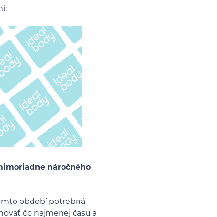
mi:
 mimoriadne náročného
 tomto období potrebná
venovať čo najmenej času a