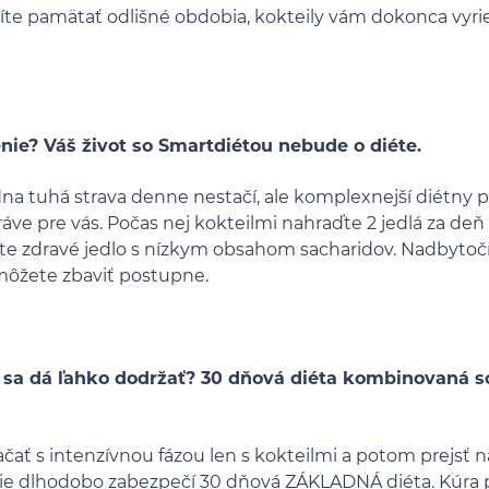
íte pamätať odlišné obdobia, kokteily vám dokonca vyrieš
enie? Váš život so Smartdiétou nebude o diéte.
dna tuhá strava denne nestačí, ale komplexnejší diétny 
ráve pre vás. Počas nej kokteilmi nahraďte 2 jedlá za deň
te zdravé jedlo s nízkym obsahom sacharidov. Nadbytoč
ôžete zbaviť postupne.
 sa dá ľahko dodržať? 30 dňová diéta kombinovaná so
ačať s intenzívnou fázou len s kokteilmi a potom prejsť n
e dlhodobo zabezpečí 30 dňová ZÁKLADNÁ diéta. Kúra po