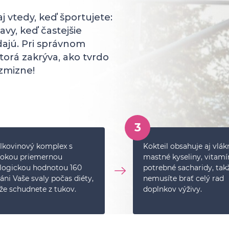
vtedy, keď športujete:
avy, keď častejšie
údajú. Pri správnom
ktorá zakrýva, ako tvrdo
 zmizne!
3
lkovinový komplex s
Kokteil obsahuje aj vlák
sokou priemernou
mastné kyseliny, vitamí
logickou hodnotou 160
potrebné sacharidy, tak
áni Vaše svaly počas diéty,
nemusíte brať celý rad
že schudnete z tukov.
doplnkov výživy.