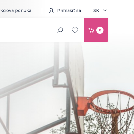
kciová ponuka
Prihlásiť sa
SK
0