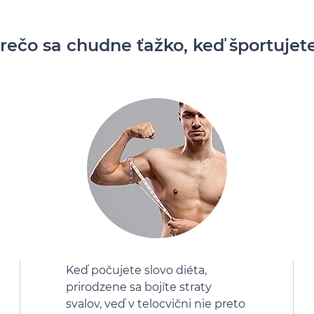
rečo sa chudne ťažko, keď športujet
Keď počujete slovo diéta,
prirodzene sa bojíte straty
svalov, veď v telocvični nie preto