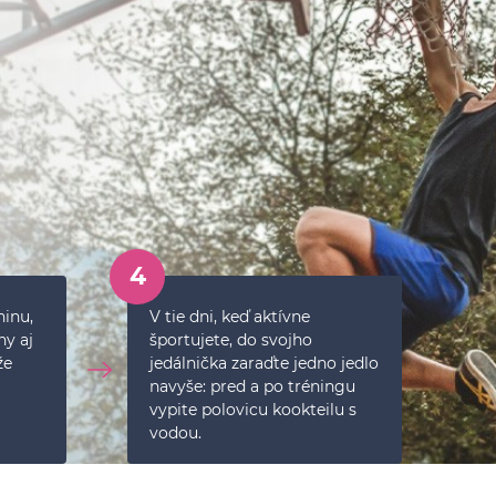
4
ninu,
V tie dni, keď aktívne
ny aj
športujete, do svojho
že
jedálnička zaraďte jedno jedlo
navyše: pred a po tréningu
vypite polovicu kookteilu s
vodou.