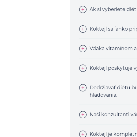
Ak si vyberiete dié
Koktejl sa ľahko pr
Vďaka vitamínom a 
Koktejl poskytuje 
Dodržiavať diétu b
hladovania.
Naši konzultanti v
Koktejl je kompletn