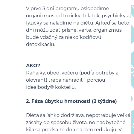
V prvé 3 dni programu oslobodíme
organizmus od toxických látok, psychicky aj
fyzicky sa naladíme na diétu. Aj keď sa tieto
dni môžu zdať prísne, verte, organizmus
bude vďačný za niekoľkodňovú
detoxikáciu.
AKO?
Raňajky, obed, večeru (podľa potreby aj
olovrant) treba nahradiť 1 porciou
Idealbody® kokteilu.
2. Fáza úbytku hmotnosti (2 týždne)
Diéta sa ľahko dodržiava, nepotrebuje veľké
zásahy do spôsobu života, no nadbytočné
kilá sa predsa zo dňa na deň redukujú. V