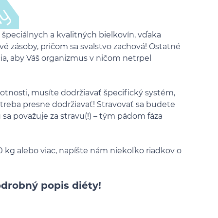
 špeciálnych a kvalitných bielkovín, vďaka
é zásoby, pričom sa svalstvo zachová! Ostatné
ia, aby Váš organizmus v ničom netrpel
otnosti, musíte dodržiavať špecifický systém,
reba presne dodržiavať! Stravovať sa budete
u sa považuje za stravu(!) – tým pádom fáza
 kg alebo viac, napíšte nám niekoľko riadkov o
drobný popis diéty!