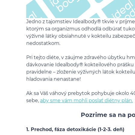
Jedno z tajomstiev Idealbody® tkvie v príjme
ktorým sa organizmus odhodlá odbúrať tukov
výživné látky obsiahnuté v kokteilu zabezpeč
nedostatkom.
Pri tejto diéte, v záujme zdravého úbytku hm
dávkovanie Idealbody® kokteilového prášku t
pravidelne – zloženie výživných látok kokteil
hladovania nenastane!
Ak sa Váš váhový prebytok pohybuje okolo 40
sebe,
aby sme vám mohli poslať diétny plán.
Pozrime sa na po
1. Prechod, fáza detoxikácie (1-2-3. deň)