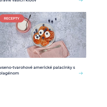
dravie vašich kĺbov
RECEPTY
vseno-tvarohové americké palacinky s
olagénom