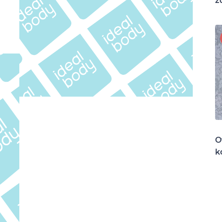
z
O
k