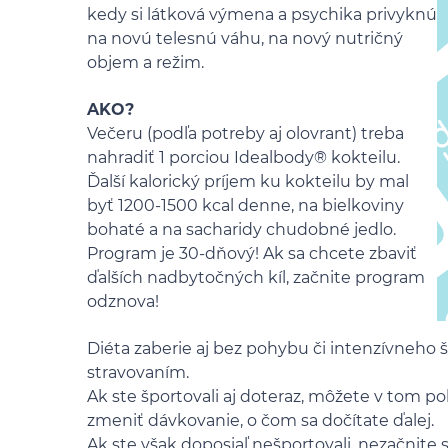
kedy si látková výmena a psychika privyknú
na novú telesnú váhu, na nový nutričný
objem a režim.
AKO?
Večeru (podľa potreby aj olovrant) treba
nahradiť 1 porciou Idealbody® kokteilu.
Ďalší kalorický príjem ku kokteilu by mal
byť 1200-1500 kcal denne, na bielkoviny
bohaté a na sacharidy chudobné jedlo.
Program je 30-dňový! Ak sa chcete zbaviť
ďalších nadbytočných kíl, začnite program
odznova!
Diéta zaberie aj bez pohybu či intenzívneho
stravovaním.
Ak ste športovali aj doteraz, môžete v tom 
zmeniť dávkovanie, o čom sa dočítate ďalej.
Ak ste však doposiaľ nešportovali, nezačnite