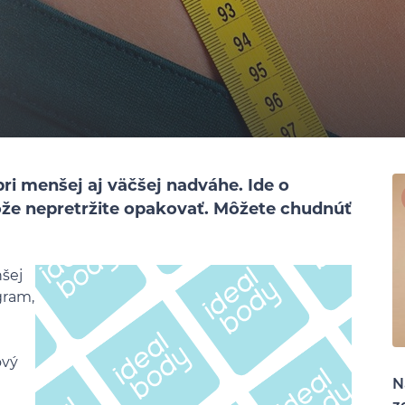
 menšej aj väčšej nadváhe. Ide o
ôže nepretržite opakovať. Môžete chudnúť
šej
gram,
ový
N