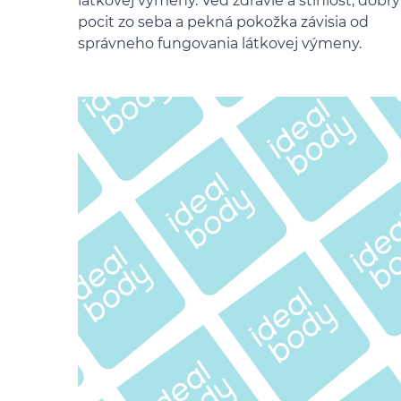
látkovej výmeny. Veď zdravie a štíhlosť, dobrý
pocit zo seba a pekná pokožka závisia od
správneho fungovania látkovej výmeny.