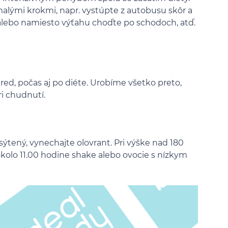
e malými krokmi, napr. vystúpte z autobusu skôr a
alebo namiesto výťahu choďte po schodoch, atď.
d, počas aj po diéte. Urobíme všetko preto,
i chudnutí.
sýtený, vynechajte olovrant. Pri výške nad 180
kolo 11.00 hodine shake alebo ovocie s nízkym