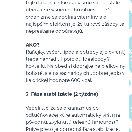
tejto fáze je cieľom, aby sme sa neustále
uberali za vysnenou hmotnosťou. V
organizme sa doplnia vitamíny, ale
najlepším efektom je, že tukové zásoby sa
neprestajne odbúravajú.
AKO?
Raňajky, večeru (podľa potreby aj olovrant)
treba nahradiť 1 porciou Idealbody®
kokteilu. Na obed si doprajte na bielkoviny
bohaté, ale na sacharidy chudobné jedlo v
kalorickej hodnote 600 kcal.
3. Fáza stabilizácie (2 týždne)
Vedeli ste, že sa organizmus po
odtučňovacej kúre automaticky vráti na
pôvodnú, zvyknutú telesnú hmotnosť?
Práve preto je potrebná fáza stabilizácie,