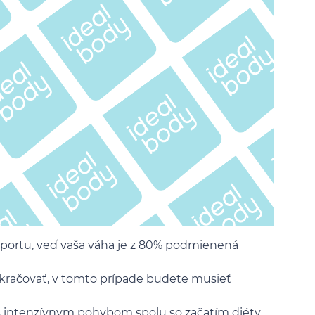
 športu, veď vaša váha je z 80% podmienená
pokračovať, v tomto prípade budete musieť
 s intenzívnym pohybom spolu so začatím diéty.