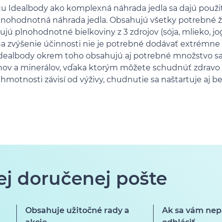
étu Idealbody ako komplexná náhrada jedla sa dajú použi
 plnohodnotná náhrada jedla. Obsahujú všetky potrebné ž
ujú plnohodnotné bielkoviny z 3 zdrojov (sója, mlieko, jo
a zvýšenie účinnosti nie je potrebné dodávať extrémne
 Idealbody okrem toho obsahujú aj potrebné množstvo sac
nov a minerálov, vďaka ktorým môžete schudnúť zdravo 
hmotnosti závisí od výživy, chudnutie sa naštartuje aj be
ej doručenej pošte
Obsahuje užitočné rady a
Ak sa vám nep