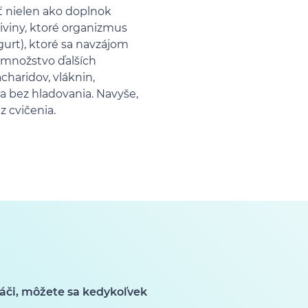
ť nielen ako doplnok
iviny, ktoré organizmus
gurt), ktoré sa navzájom
 množstvo ďalších
haridov, vláknin,
a bez hladovania. Navyše,
z cvičenia.
áči, môžete sa kedykoľvek