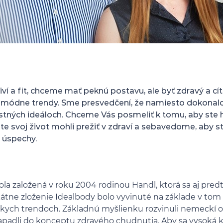
iví a fit, chceme mať peknú postavu, ale byť zdravý a cít
e módne trendy. Sme presvedčení, že namiesto dokonalo
lastných ideáloch. Chceme Vás posmeliť k tomu, aby ste 
te svoj život mohli prežiť v zdraví a sebavedome, aby ste
 úspechy.
la založená v roku 2004 rodinou Handl, ktorá sa aj pre
átne zloženie Idealbody bolo vyvinuté na základe v to
ych trendoch. Základnú myšlienku rozvinuli nemeckí od
padli do konceptu zdravého chudnutia. Aby sa vysoká k