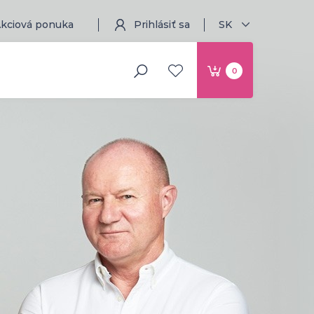
kciová ponuka
Prihlásiť sa
SK
0