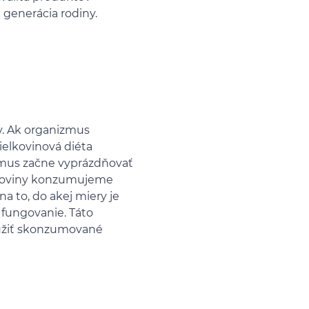
á generácia rodiny.
ov. Ak organizmus
ielkovinová diéta
zmus začne vyprázdňovať
ielkoviny konzumujeme
na to, do akej miery je
 fungovanie. Táto
využiť skonzumované