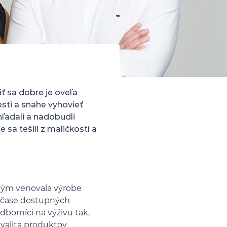
iť sa dobre je oveľa
sti a snahe vyhovieť
hľadali a nadobudli
 sa tešili z maličkostí a
dtým venovala výrobe
m čase dostupných
borníci na výživu tak,
valita produktov