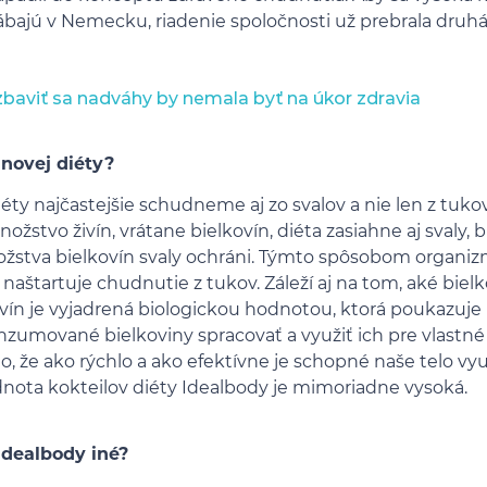
rábajú v Nemecku, riadenie spoločnosti už prebrala druh
baviť sa nadváhy by nemala byť na úkor zdravia
inovej diéty?
éty najčastejšie schudneme aj zo svalov a nie len z tuk
stvo živín, vrátane bielkovín, diéta zasiahne aj svaly, b
stva bielkovín svaly ochráni. Týmto spôsobom organi
 naštartuje chudnutie z tukov. Záleží aj na tom, aké b
kovín je vyjadrená biologickou hodnotou, ktorá poukazuje 
umované bielkoviny spracovať a využiť ich pre vlastné
o, že ako rýchlo a ako efektívne je schopné naše telo 
odnota kokteilov diéty Idealbody je mimoriadne vysoká.
 Idealbody iné?