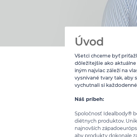
Úvod
Všetci chceme byť príťažl
dôležitejšie ako aktuáln
iným najviac záleží na v
vysnívané tvary tak, aby s
vychutnali si každodenné
Náš príbeh:
Spoločnosť Idealbody® bo
diétnych produktov. Unik
najnovších západoeurópsk
aby produkty dokonale za