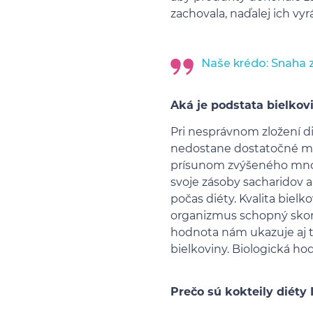
zachovala, naďalej ich vy
Naše krédo: Snaha z
Aká je podstata bielkov
Pri nesprávnom zložení di
nedostane dostatočné množ
prísunom zvýšeného množ
svoje zásoby sacharidov a
počas diéty. Kvalita biel
organizmus schopný skonz
hodnota nám ukazuje aj t
bielkoviny. Biologická h
Prečo sú kokteily diéty