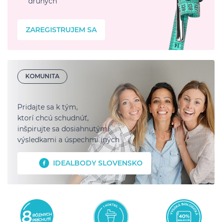
druhých
ZAREGISTRUJEM SA
KOMUNITA
Pridajte sa k tým,
ktorí chcú schudnúť,
inšpirujte sa dosiahnutými
výsledkami a úspechmi iných
IDEALBODY SLOVENSKO