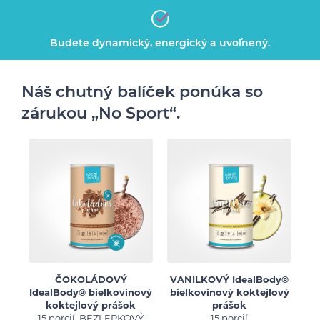
Budete dynamický, energický a uvoľnený.
Náš chutný balíček ponúka so
zárukou „No Sport“.
ČOKOLÁDOVÝ
VANILKOVÝ IdealBody®
B
IdealBody® bielkovinový
bielkovinový koktejlový
bi
koktejlový prášok
prášok
15 porcií, BEZLEPKOVÝ
15 porcií