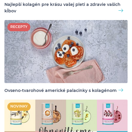
Najlepší kolagén pre krásu vašej pleti a zdravie vašich
kĺbov
RECEPTY
Ovseno-tvarohové americké palacinky s kolagénom
NOVINKY