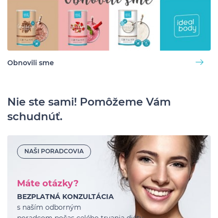
Obnovili sme
Nie ste sami! Pomôžeme Vám
schudnúť.
NAŠI PORADCOVIA
Máte otázky?
BEZPLATNÁ KONZULTÁCIA
s naším odborným
poradcom počas celého trvania diéty.