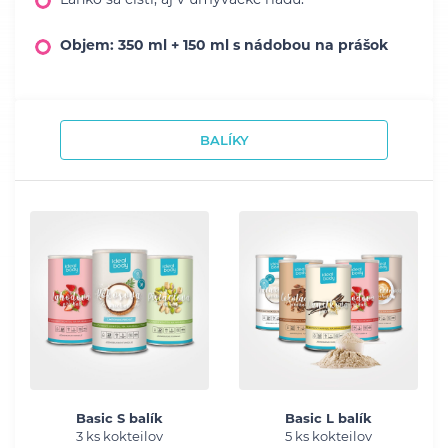
Objem: 350 ml + 150 ml s nádobou na prášok
BALÍKY
Basic S balík
Basic L balík
3 ks kokteilov
5 ks kokteilov