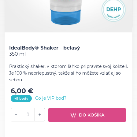
IdealBody® Shaker - belasý
350 ml
Praktický shaker, v ktorom ľahko pripravíte svoj kokteil.
Je 100 % nepriepustný, takže si ho môžete vziať aj so
sebou.
6,00 €
Čo je VIP bod?
+9 body
DO KOŠÍKA