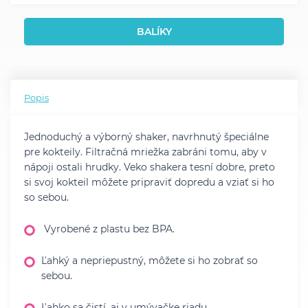
BALÍKY
Popis
Jednoduchý a výborný shaker, navrhnutý špeciálne
pre kokteily. Filtračná mriežka zabráni tomu, aby v
nápoji ostali hrudky. Veko shakera tesní dobre, preto
si svoj kokteil môžete pripraviť dopredu a vziať si ho
so sebou.
Vyrobené z plastu bez BPA.
Ľahký a nepriepustný, môžete si ho zobrať so
sebou.
Ľahko sa čistí, aj v umývačke riadu.