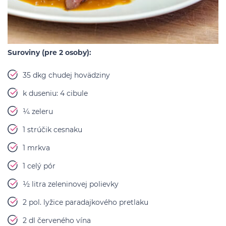
Suroviny (pre 2 osoby):
35 dkg chudej hovädziny
k duseniu: 4 cibule
¼ zeleru
1 strúčik cesnaku
1 mrkva
1 celý pór
½ litra zeleninovej polievky
2 pol. lyžice paradajkového pretlaku
2 dl červeného vína