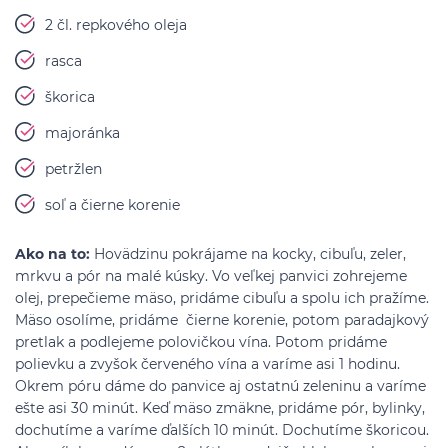
2 čl. repkového oleja
rasca
škorica
majoránka
petržlen
soľ a čierne korenie
Ako na to:
Hovädzinu pokrájame na kocky, cibuľu, zeler,
mrkvu a pór na malé kúsky. Vo veľkej panvici zohrejeme
olej, prepečieme mäso, pridáme cibuľu a spolu ich pražíme.
Mäso osolíme, pridáme čierne korenie, potom paradajkový
pretlak a podlejeme polovičkou vína. Potom pridáme
polievku a zvyšok červeného vína a varíme asi 1 hodinu.
Okrem póru dáme do panvice aj ostatnú zeleninu a varíme
ešte asi 30 minút. Keď mäso zmäkne, pridáme pór, bylinky,
dochutíme a varíme ďalších 10 minút. Dochutíme škoricou.