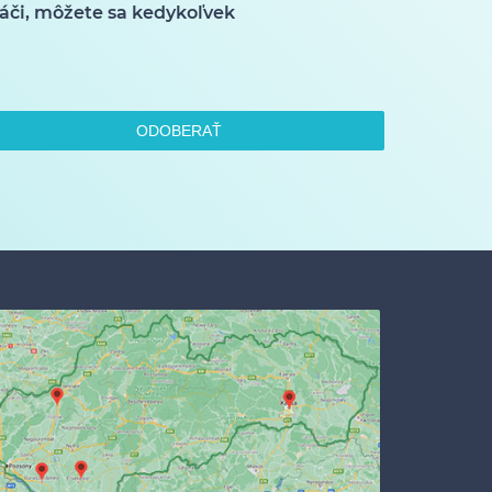
áči, môžete sa kedykoľvek
ODOBERAŤ