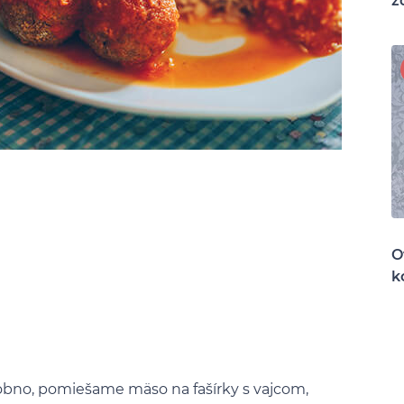
z
O
k
obno, pomiešame mäso na fašírky s vajcom,