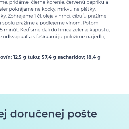
me, pridáme čierne korenie, červenú papriku a
eler pokrájame na kocky, mrkvu na plátky,
ky. Zohrejeme 1 čl. oleja v hrnci, cibuľu pražíme
ch spolu pražíme a podlejeme vínom. Potom
5 minút. Keď sme dali do hrnca zeler aj kapustu,
odkvapkať a s fašírkami ju položíme na jedlo,
ovín; 12,5 g tuku; 57,4 g sacharidov; 18,4 g
ej doručenej pošte