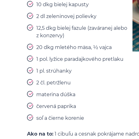
10 dkg bielej kapusty
2 dl zeleninovej polievky
12,5 dkg bielej fazule (zaváranej alebo
z konzervy)
20 dkg mletého mäsa, ½ vajca
1 pol. lyžice paradajkového pretlaku
1 pl. strúhanky
2 čl. petržlenu
materina dúška
červená paprika
soľ a čierne korenie
Ako na to:
1 cibuľu a cesnak pokrájame nadr