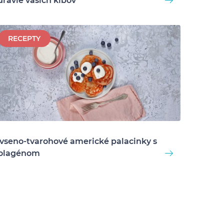
dravie vašich kĺbov
RECEPTY
vseno-tvarohové americké palacinky s
olagénom