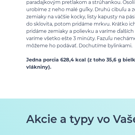
paradajkovým pretlakom a strúhankou. Osolí
urobíme z neho malé guľky. Druhú cibuľu a z
zemiaky na väčšie kocky, listy kapusty na pási
do sklovita, potom pridáme mrkvu. Krátko i
pridáme zemiaky a polievku a varíme ďalších 
varíme všetko ešte 3 minúty. Fazuľu necháme 
môžeme ho podávať. Dochutíme bylinkami.
Jedna porcia 628,4 kcal (z toho 35,6 g bielk
vlákniny).
Akcie a typy vo Vaš