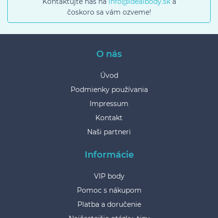
Kontaktujte nás na
info@idealbody.sk
a
čoskoro sa vám ozveme!
O nás
Úvod
Podmienky používania
Impressum
Kontakt
Naši partneri
Informácie
VIP body
Pomoc s nákupom
Platba a doručenie