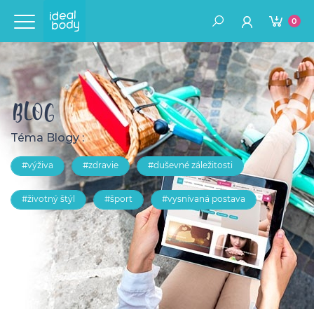
0
BLOG
Téma Blogy :
#výživa
#zdravie
#duševné záležitosti
#životný štýl
#šport
#vysnívaná postava