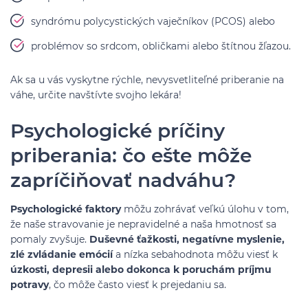
syndrómu polycystických vaječníkov (PCOS) alebo
problémov so srdcom, obličkami alebo štítnou žľazou.
Ak sa u vás vyskytne rýchle, nevysvetliteľné priberanie na
váhe, určite navštívte svojho lekára!
Psychologické príčiny
priberania: čo ešte môže
zapríčiňovať nadváhu?
Psychologické faktory
môžu zohrávať veľkú úlohu v tom,
že naše stravovanie je nepravidelné a naša hmotnosť sa
pomaly zvyšuje.
Duševné ťažkosti, negatívne myslenie,
zlé zvládanie emócií
a nízka sebahodnota môžu viesť k
úzkosti, depresii alebo dokonca k poruchám príjmu
potravy
, čo môže často viesť k prejedaniu sa.