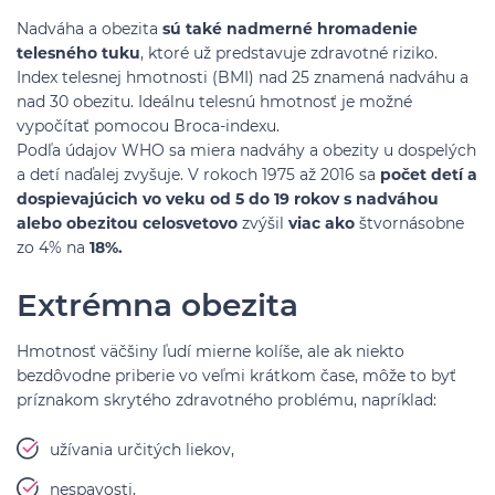
Nadváha a obezita
sú také nadmerné hromadenie
telesného tuku
, ktoré už predstavuje zdravotné riziko.
Index telesnej hmotnosti (BMI) nad 25 znamená nadváhu a
nad 30 obezitu. Ideálnu telesnú hmotnosť je možné
vypočítať pomocou Broca-indexu.
Podľa údajov WHO sa miera nadváhy a obezity u dospelých
a detí naďalej zvyšuje. V rokoch 1975 až 2016 sa
počet detí a
dospievajúcich vo veku od 5 do 19 rokov s nadváhou
alebo obezitou celosvetovo
zvýšil
viac ako
štvornásobne
zo 4% na
18%.
Extrémna obezita
Hmotnosť väčšiny ľudí mierne kolíše, ale ak niekto
bezdôvodne priberie vo veľmi krátkom čase, môže to byť
príznakom skrytého zdravotného problému, napríklad:
užívania určitých liekov,
nespavosti,