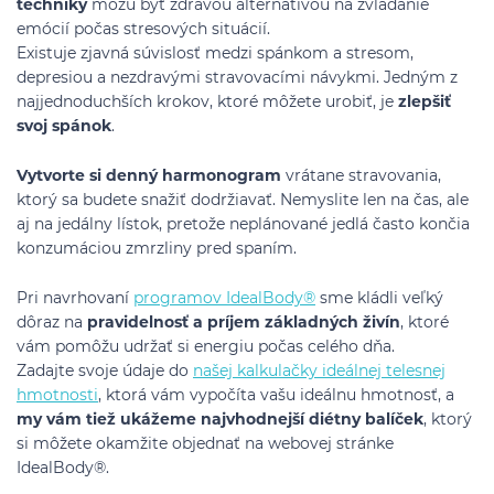
techniky
môžu byť zdravou alternatívou na zvládanie
emócií počas stresových situácií.
Existuje zjavná súvislosť medzi spánkom a stresom,
depresiou a nezdravými stravovacími návykmi. Jedným z
najjednoduchších krokov, ktoré môžete urobiť, je
zlepšiť
svoj spánok
.
Vytvorte si denný harmonogram
vrátane stravovania,
ktorý sa budete snažiť dodržiavať. Nemyslite len na čas, ale
aj na jedálny lístok, pretože neplánované jedlá často končia
konzumáciou zmrzliny pred spaním.
Pri navrhovaní
programov IdealBody®
sme kládli veľký
dôraz na
pravidelnosť a príjem základných živín
, ktoré
vám pomôžu udržať si energiu počas celého dňa.
Zadajte svoje údaje do
našej kalkulačky ideálnej telesnej
hmotnosti
, ktorá vám vypočíta vašu ideálnu hmotnosť, a
my vám tiež ukážeme najvhodnejší diétny balíček
, ktorý
si môžete okamžite objednať na webovej stránke
IdealBody®.