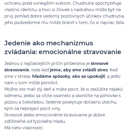
ochranu pred vonkajším svetom. Chudnutie spochybňuje
vlastnú identitu, a hoci si človek s nadváhou môže byť na
prvý pohľad dobre vedomý pozitívnych účinkov chudnutia,
jeho podvedomie mu môže brániť v tom, čo si najviac želá.
Jedenie ako mechanizmus
zvládania: emocionálne stravovanie
Jednou z najčastejších príčin priberania je
stresové
stravovanie
, teda keď
jeme, aby sme zvládli stres
. Keď
sme v strese,
hľadáme spôsoby
,
ako sa upokojiť
, a jedlo
nám v tom môže pomôcť.
Možno ste mali zlý deň a máte pocit, že si zaslúžite nejakú
odmenu, alebo sa cítite osamelo a skončíte na pohovke s
pizzou a čokoládou. Jedenie poskytuje dočasnú útechu,
kým sa neprejaví pocit viny.
Stresové alebo emocionálne stravovanie je dobre
odlíšiteľné od fyzického hladu.
Má tieto vlastnosti: