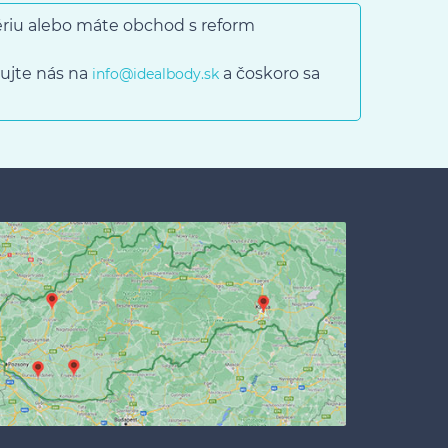
gériu alebo máte obchod s reform
ujte nás na
a čoskoro sa
info@idealbody.sk