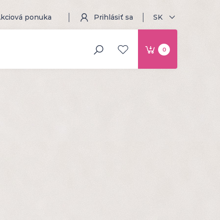
kciová ponuka
Prihlásiť sa
SK
0