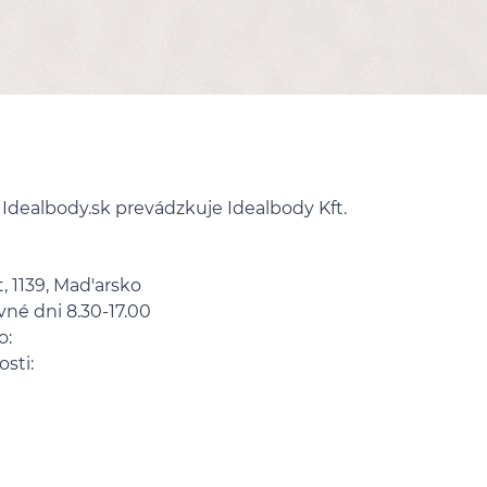
Idealbody.sk prevádzkuje Idealbody Kft.
t, 1139, Mad'arsko
vné dni 8.30-17.00
o:
sti: