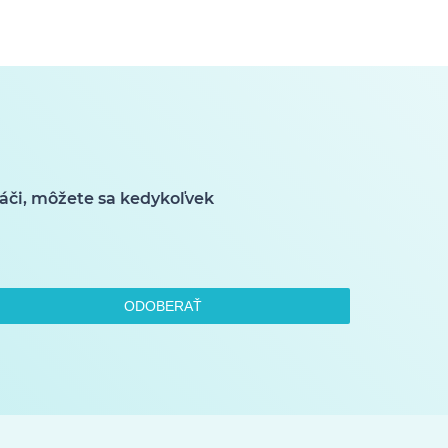
áči, môžete sa kedykoľvek
ODOBERAŤ