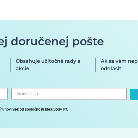
ej doručenej pošte
Obsahuje užitočné rady a
Ak sa vám nep
akcie
odhlásiť
ím noviniek od spoločnosti IdealBody Kft.