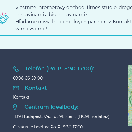
Vlastníte internetový obchod, fitnes štúdio, dro
potravinami a biopotravinami?
Hľadáme nových obchodných partnerov. Kontakt
vám ozveme!
Telefón (Po-Pi 8:30-17:00):
0908 66 59 00
Kontakt
Kontakt
Centrum Idealbody:
1139 Budapest, Váci út 91. 2.em. (BC91 Irodaház)
Otváracie hodiny: Po-Pi 8:30-17:00