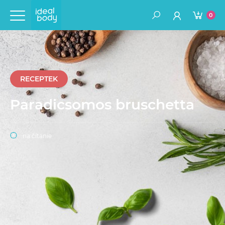
0
RECEPTEK
Paradicsomos bruschetta
na čítanie