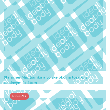
Stammer Max (šunka a volské oko na toaste) s
cviklovým šalátom
RECEPTY