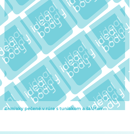
Zemiaky pečené v rúre s tuniakom a šalátom