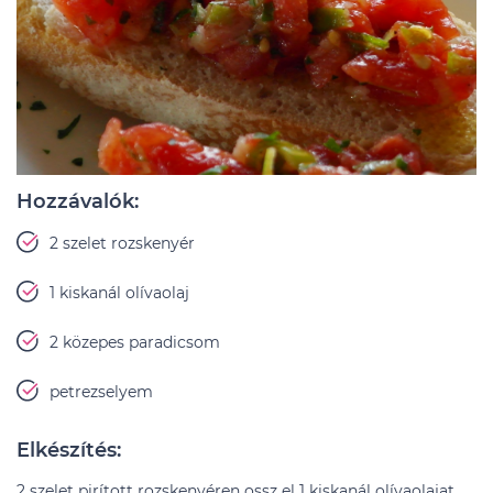
Hozzávalók:
2 szelet rozskenyér
1 kiskanál olívaolaj
2 közepes paradicsom
petrezselyem
Elkészítés:
2 szelet pirított rozskenyéren ossz el 1 kiskanál olívaolajat,