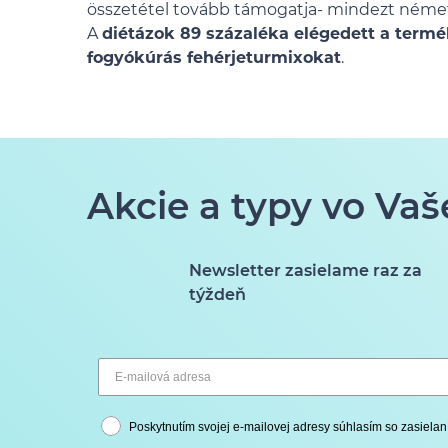
összetétel tovább támogatja- mindezt német
A
diétázok 89 százaléka elégedett a termé
fogyókúrás fehérjeturmixokat
.
Akcie a typy vo Vaš
Newsletter zasielame raz za
týždeň
Poskytnutím svojej e-mailovej adresy súhlasím so zasielan