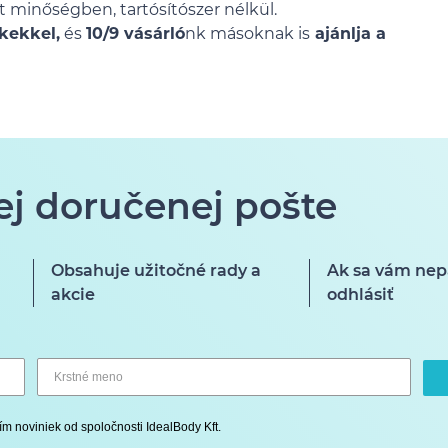
 minőségben, tartósítószer nélkül.
kekkel,
és
10/9 vásárló
nk másoknak is
ajánlja a
ej doručenej pošte
Obsahuje užitočné rady a
Ak sa vám nep
akcie
odhlásiť
ím noviniek od spoločnosti IdealBody Kft.