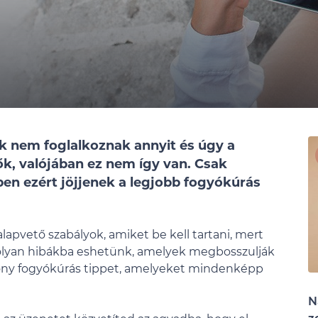
ak nem foglalkoznak annyit és úgy a
nők, valójában ez nem így van. Csak
pen ezért jöjjenek a legjobb fogyókúrás
apvető szabályok, amiket be kell tartani, mert
ve olyan hibákba eshetünk, amelyek megbosszulják
ony fogyókúrás tippet, amelyeket mindenképp
N