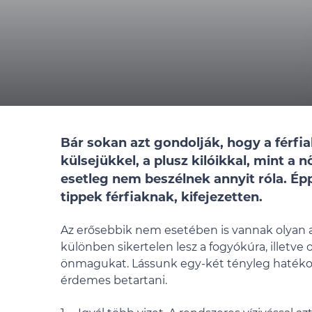
Bár sokan azt gondolják, hogy a férfi
külsejükkel, a plusz kilóikkal, mint a 
esetleg nem beszélnek annyit róla. Ép
tippek férfiaknak, kifejezetten.
Az erősebbik nem esetében is vannak olyan al
különben sikertelen lesz a fogyókúra, illet
önmagukat. Lássunk egy-két tényleg haték
érdemes betartani.