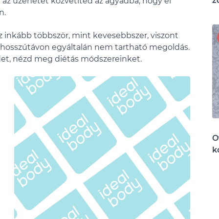
z
zt az üzenetet közvetíted az agyadba, hogy el
n.
z inkább többször, mint kevesebbszer, viszont
, hosszútávon egyáltalán nem tartható megoldás.
det, nézd meg diétás módszereinket.
O
k