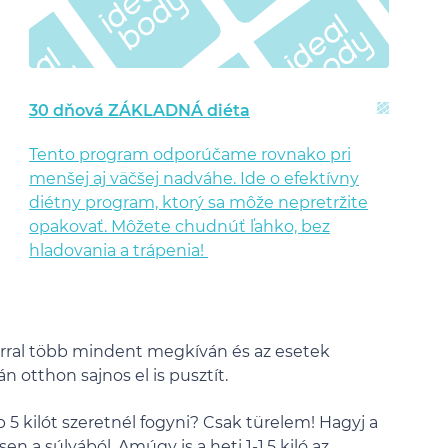
30 dňová ZÁKLADNÁ diéta
Tento program odporúčame rovnako pri
menšej aj väčšej nadváhe. Ide o efektívny
diétny program, ktorý sa môže nepretržite
opakovať. Môžete chudnúť ľahko, bez
hladovania a trápenia!
rral több mindent megkíván és az esetek
 otthon sajnos el is pusztít.
 5 kilót szeretnél fogyni? Csak türelem! Hagyj a
n a súlyából. Amúgy is a heti 1-1,5 kiló az