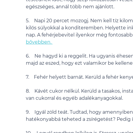
egészséges, annál több nem ajánlott.
5. Napi 20 percet mozogj. Nem kell tíz kilomé
kilós súlyokkal a konditeremben. Helyette i
nap. A fehérjebevitel ilyenkor még fontosabb
bővebben.
6. Ne hagyd ki a reggelit. Ha ugyanis éhesen
majd az eszed, hogy ezt valamikor be kellene 
7. Fehér helyett barnát. Kerüld a fehér kenyer
8. Kávét cukor nélkül. Kerüld a tasakos, ins
van cukorral és egyéb adalékanyagokkal.
9. Igyál zöld teát. Tudtad, hogy amennyiben z
hatékonyabbá teheted a zsírégetést? Pedig í