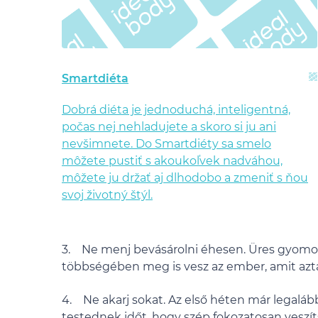
Smartdiéta
Dobrá diéta je jednoduchá, inteligentná,
počas nej nehladujete a skoro si ju ani
nevšimnete. Do Smartdiéty sa smelo
môžete pustiť s akoukoľvek nadváhou,
môžete ju držať aj dlhodobo a zmeniť s ňou
svoj životný štýl.
3. Ne menj bevásárolni éhesen. Üres gyomo
többségében meg is vesz az ember, amit aztán
4. Ne akarj sokat. Az első héten már legalább
testednek időt, hogy szép fokozatosan veszítse