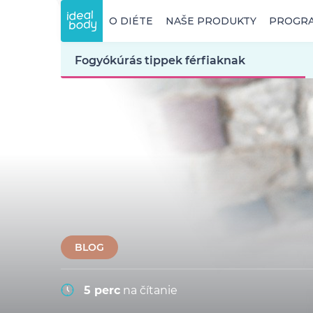
O DIÉTE
NAŠE PRODUKTY
PROGR
Fogyókúrás tippek férfiaknak
BLOG
5 perc
na čítanie