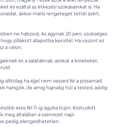
om, düh, magány - ezek azok a lelki tényezők,
t és ezáltal az étkezési szokásainkat is. Ha
aidat, akkor máris rengeteget tettél azért,
közben ne habzsolj. Az agynak 20 perc szükséges
hogy jóllakott állapotba kerültél. Ha viszont ez
z a célon.
égeknek és a salátáknak, azokat a köreteket,
rüld.
g állítólag ha éjjel nem veszed fel a pizsamád,
ek hangzik, de amíg hajnalig hűl a tested, addig
ésőbb este fél 11-ig ágyba bújni. Köztudott
nik meg általában a szervezet napi
e pedig elengedhetetlen.