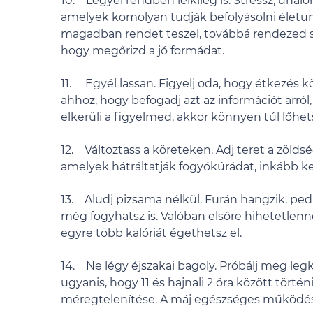
10. Legyél rendben lelkileg is. Stressz, unal
amelyek komolyan tudják befolyásolni életünke
magadban rendet teszel, továbbá rendezed sor
hogy megőrizd a jó formádat.
11. Egyél lassan. Figyelj oda, hogy étkezés 
ahhoz, hogy befogadj azt az információt arról, 
elkerüli a figyelmed, akkor könnyen túl lőhets
12. Változtass a köreteken. Adj teret a zölds
amelyek hátráltatják fogyókúrádat, inkább ke
13. Aludj pizsama nélkül. Furán hangzik, pedi
még fogyhatsz is. Valóban elsőre hihetetlenn
egyre több kalóriát égethetsz el.
14. Ne légy éjszakai bagoly. Próbálj meg legk
ugyanis, hogy 11 és hajnali 2 óra között törté
méregtelenítése. A máj egészséges működés