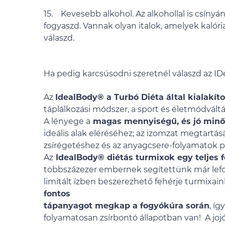
15. Kevesebb alkohol. Az alkohollal is csínyán
fogyaszd. Vannak olyan italok, amelyek kalór
válaszd.
Ha pedig karcsúsodni szeretnél válaszd az I
Az
IdealBody®
a Turbó Diéta által kialakíto
táplálkozási módszer, a sport és életmódváltá
A lényege a
magas mennyiségű, és jó minős
ideális alak eléréséhez; az izomzat megtartá
zsírégetéshez és az anyagcsere-folyamato
Az
IdealBody®
diétás turmixok egy teljes 
többszázezer embernek segítettünk már lef
limitált ízben beszerezhető fehérje turmix
fontos
tápanyagot megkap a fogyókúra során
, í
folyamatosan zsírbontó állapotban van! A joj