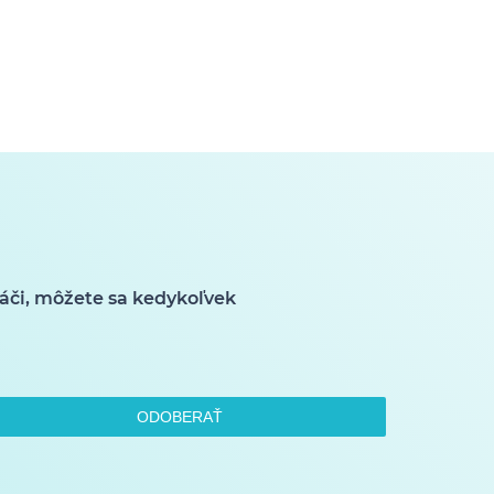
áči, môžete sa kedykoľvek
ODOBERAŤ