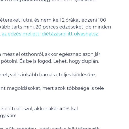
tereket futni, és nem kell 2 órákat edzeni 100
nkább tarts mini, 20 perces edzéseket, de minden
,
az edzés melletti diétázásról itt olvashatsz
 mész el otthonról, akkor egésznap azon jár
pótolni. És be is fogod. Lehet, hogy duplán.
et, válts inkább barnára, teljes kiőrlésűre.
tant megoldásokat, mert azok többsége is tele
öld teát iszol, akkor akár 40%-kal
gy van!