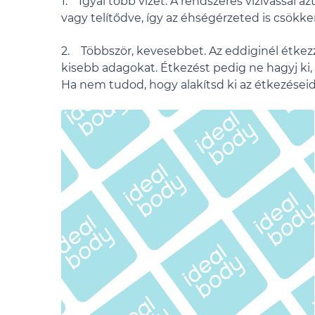
1. Igyál több vizet. A rendszeres vízivással a
vagy telítődve, így az éhségérzeted is csökke
2. Többször, kevesebbet. Az eddiginél étkez
kisebb adagokat. Étkezést pedig ne hagyj ki
Ha nem tudod, hogy alakítsd ki az étkezései