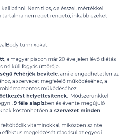
 kell bánni. Nem tilos, de ésszel, mértékkel
ia tartalma nem eget rengető, inkább ezeket
DealBody turmixokat.
tt
, a magyar piacon már 20 éve jelen lévő diétás
s nélküli fogyás úttörője.
égű fehérjék bevitele
, ami elengedhetetlen az
sához, a szervezet megfelelő működéséhez, a
k problémamentes működéséhez.
főétkezést helyettesítenek
. Módszerünkkel
ogyni,
9 féle alapíz
ben és évente megújuló
ainknak köszönhetően
a szervezet minden
gy feltöltődik vitaminokkal, miközben szinte
ó effektus megelőzését ráadásul az egyedi