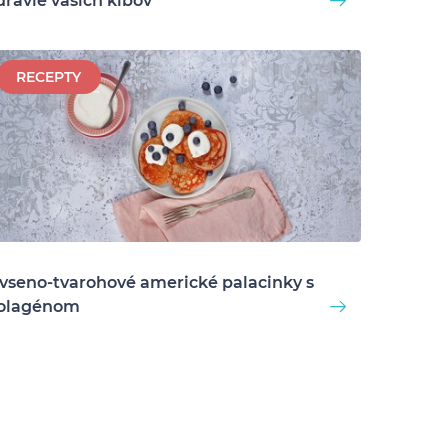
dravie vašich kĺbov
RECEPTY
vseno-tvarohové americké palacinky s
olagénom