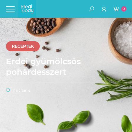
0
RECEPTEK
Erdei gyümölcsös
pohárdesszert
na čítanie