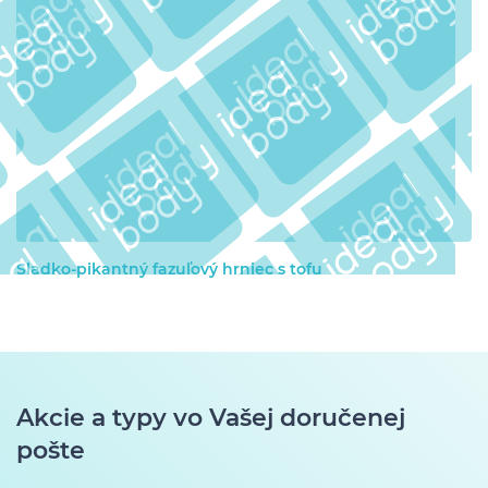
Sladko-pikantný fazuľový hrniec s tofu
Akcie a typy vo Vašej doručenej
pošte