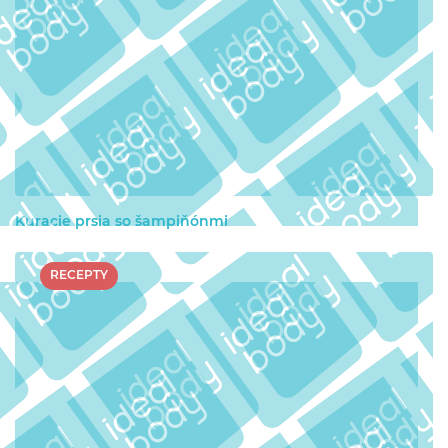
Kuracie prsia so šampiňónmi
RECEPTY