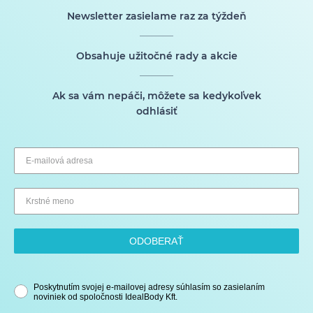
Newsletter zasielame raz za týždeň
Obsahuje užitočné rady a akcie
Ak sa vám nepáči, môžete sa kedykoľvek
odhlásiť
ODOBERAŤ
Poskytnutím svojej e-mailovej adresy súhlasím so zasielaním
noviniek od spoločnosti IdealBody Kft.