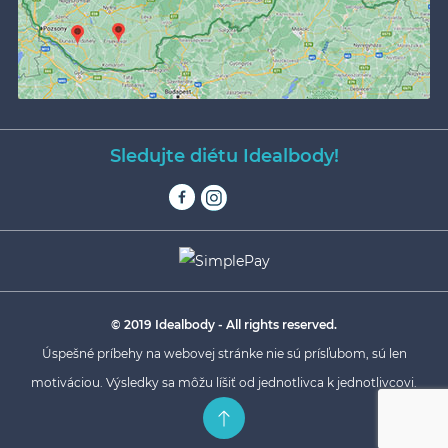
Sledujte diétu Idealbody!
© 2019 Idealbody - All rights reserved.
Úspešné príbehy na webovej stránke nie sú prísľubom, sú len
motiváciou. Výsledky sa môžu líšiť od jednotlivca k jednotlivcovi.