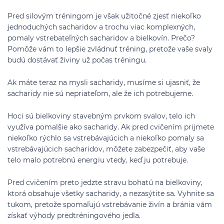
Pred silovým tréningom je však užitočné zjesť niekoľko
jednoduchých sacharidov a trochu viac komplexných,
pomaly vstrebateľných sacharidov a bielkovín. Prečo?
Pomôže vám to lepšie zvládnuť tréning, pretože vaše svaly
budú dostávať živiny už počas tréningu.
Ak máte teraz na mysli sacharidy, musíme si ujasniť, že
sacharidy nie sú nepriateľom, ale že ich potrebujeme.
Hoci sú bielkoviny stavebným prvkom svalov, telo ich
využíva pomalšie ako sacharidy. Ak pred cvičením prijmete
niekoľko rýchlo sa vstrebávajúcich a niekoľko pomaly sa
vstrebávajúcich sacharidov, môžete zabezpečiť, aby vaše
telo malo potrebnú energiu vtedy, keď ju potrebuje.
Pred cvičením preto jedzte stravu bohatú na bielkoviny,
ktorá obsahuje všetky sacharidy, a nezasýtite sa. Vyhnite sa
tukom, pretože spomaľujú vstrebávanie živín a bránia vám
získať výhody predtréningového jedla.