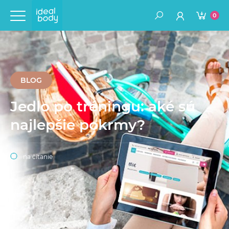
0
BLOG
Jedlo po tréningu: aké sú
najlepšie pokrmy?
na čítanie