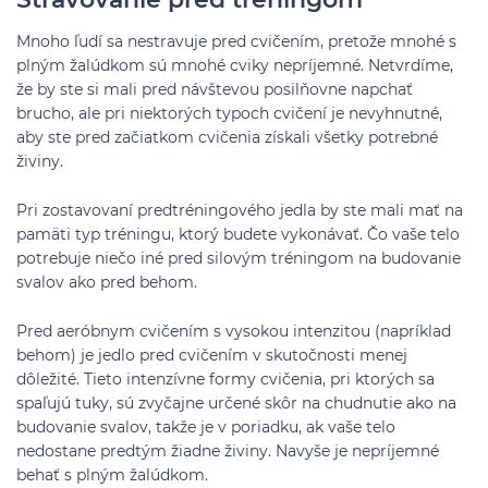
Mnoho ľudí sa nestravuje pred cvičením, pretože mnohé s
plným žalúdkom sú mnohé cviky nepríjemné. Netvrdíme,
že by ste si mali pred návštevou posilňovne napchať
brucho, ale pri niektorých typoch cvičení je nevyhnutné,
aby ste pred začiatkom cvičenia získali všetky potrebné
živiny.
Pri zostavovaní predtréningového jedla by ste mali mať na
pamäti typ tréningu, ktorý budete vykonávať. Čo vaše telo
potrebuje niečo iné pred silovým tréningom na budovanie
svalov ako pred behom.
Pred aeróbnym cvičením s vysokou intenzitou (napríklad
behom) je jedlo pred cvičením v skutočnosti menej
dôležité. Tieto intenzívne formy cvičenia, pri ktorých sa
spaľujú tuky, sú zvyčajne určené skôr na chudnutie ako na
budovanie svalov, takže je v poriadku, ak vaše telo
nedostane predtým žiadne živiny. Navyše je nepríjemné
behať s plným žalúdkom.