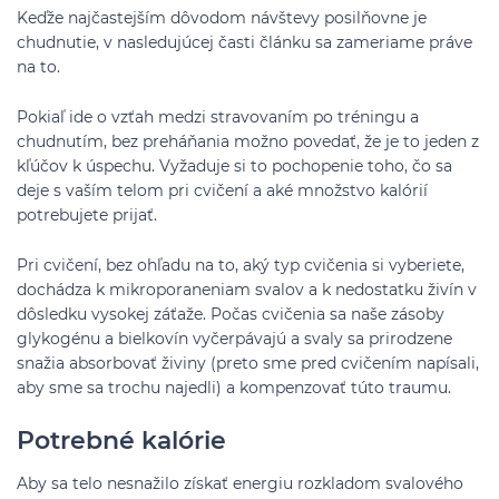
Keďže najčastejším dôvodom návštevy posilňovne je
chudnutie, v nasledujúcej časti článku sa zameriame práve
na to.
Pokiaľ ide o vzťah medzi stravovaním po tréningu a
chudnutím, bez preháňania možno povedať, že je to jeden z
kľúčov k úspechu. Vyžaduje si to pochopenie toho, čo sa
deje s vaším telom pri cvičení a aké množstvo kalórií
potrebujete prijať.
Pri cvičení, bez ohľadu na to, aký typ cvičenia si vyberiete,
dochádza k mikroporaneniam svalov a k nedostatku živín v
dôsledku vysokej záťaže. Počas cvičenia sa naše zásoby
glykogénu a bielkovín vyčerpávajú a svaly sa prirodzene
snažia absorbovať živiny (preto sme pred cvičením napísali,
aby sme sa trochu najedli) a kompenzovať túto traumu.
Potrebné kalórie
Aby sa telo nesnažilo získať energiu rozkladom svalového