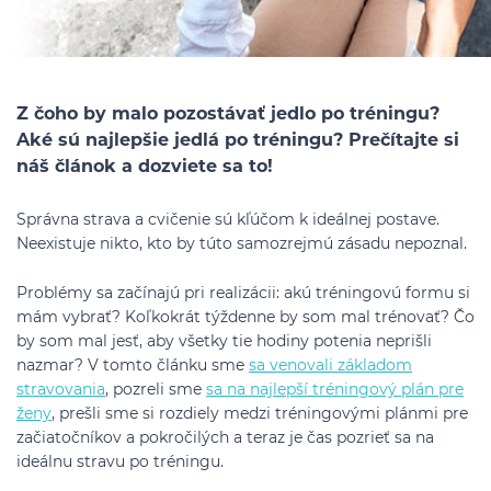
Z čoho by malo pozostávať jedlo po tréningu?
Aké sú najlepšie jedlá po tréningu? Prečítajte si
náš článok a dozviete sa to!
Správna strava a cvičenie sú kľúčom k ideálnej postave.
Neexistuje nikto, kto by túto samozrejmú zásadu nepoznal.
Problémy sa začínajú pri realizácii: akú tréningovú formu si
mám vybrať? Koľkokrát týždenne by som mal trénovať? Čo
by som mal jesť, aby všetky tie hodiny potenia neprišli
nazmar? V tomto článku sme
sa venovali základom
stravovania
, pozreli sme
sa na najlepší tréningový plán pre
ženy
, prešli sme si rozdiely medzi tréningovými plánmi pre
začiatočníkov a pokročilých a teraz je čas pozrieť sa na
ideálnu stravu po tréningu.