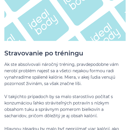
Stravovanie po tréningu
Ak ste absolvovali náročný tréning, pravdepodobne vám
nerobí problém najesť sa a všetci nejakou formou radi
vynahradíme spálené kalórie. Miera, v akej ľudia venujú
pozornosť živinám, sa však značne líši.
V takýchto prípadoch by sa malo starostlivo počítať s
konzumáciou ľahko stráviteľných potravín s nízkym
obsahom tuku a správnym pomerom bielkovín a
sacharidov, pričom dôležitý je aj obsah kalórií.
Hlavnou zásadou by malo byť neprijímať viac kalórií, ako