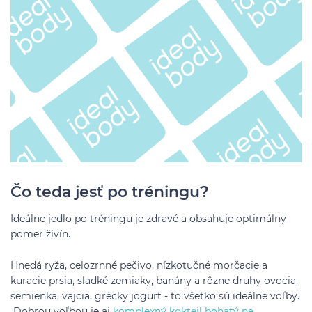
Čo teda jesť po tréningu?
Ideálne jedlo po tréningu je zdravé a obsahuje optimálny
pomer živín.
Hnedá ryža, celozrnné pečivo, nízkotučné morčacie a
kuracie prsia, sladké zemiaky, banány a rôzne druhy ovocia,
semienka, vajcia, grécky jogurt - to všetko sú ideálne voľby.
Dobrou voľbou je aj
komplexný koktejl bohatý na