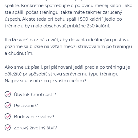
spálite. Konkrétne spotrebujte o polovicu menej kalórií, ako
ste spálili počas tréningu, takže máte takmer zaručený
úspech. Ak ste teda pri behu spálili 500 kalórií, jedlo po
tréningu by malo obsahovať približne 250 kalórií.
Keďže väčšina z nás cvičí, aby dosiahla ideálnejšiu postavu,
pozrime sa bližšie na vzťah medzi stravovaním po tréningu
a chudnutím.
Ako sme už písali, pri plánovaní jedál pred a po tréningu je
dôležité prispôsobiť stravu správnemu typu tréningu.
Najprv si ujasnite, čo je vaším cieľom?
Úbytok hmotnosti?
Rysovanie?
Budovanie svalov?
Zdravý životný štýl?