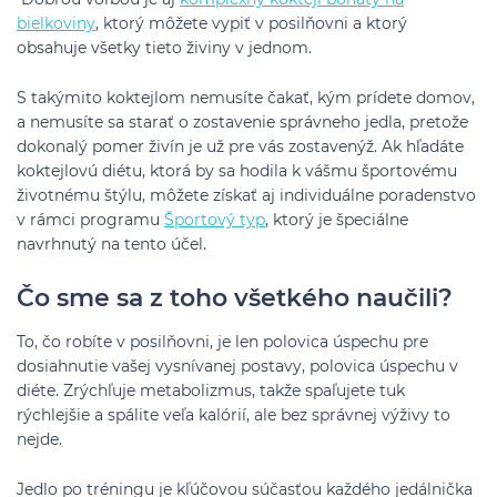
bielkoviny
, ktorý môžete vypiť v posilňovni a ktorý
obsahuje všetky tieto živiny v jednom.
S takýmito koktejlom nemusíte čakať, kým prídete domov,
a nemusíte sa starať o zostavenie správneho jedla, pretože
dokonalý pomer živín je už pre vás zostavenýž. Ak hľadáte
koktejlovú diétu, ktorá by sa hodila k vášmu športovému
životnému štýlu, môžete získať aj individuálne poradenstvo
v rámci programu
Športový typ
, ktorý je špeciálne
navrhnutý na tento účel.
Čo sme sa z toho všetkého naučili?
To, čo robíte v posilňovni, je len polovica úspechu pre
dosiahnutie vašej vysnívanej postavy, polovica úspechu v
diéte. Zrýchľuje metabolizmus, takže spaľujete tuk
rýchlejšie a spálite veľa kalórií, ale bez správnej výživy to
nejde.
Jedlo po tréningu je kľúčovou súčasťou každého jedálnička