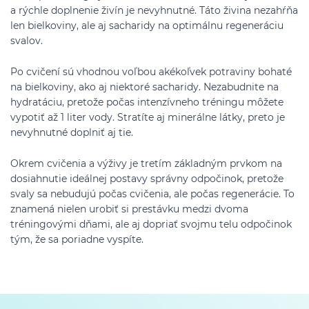
a rýchle doplnenie živín je nevyhnutné. Táto živina nezahŕňa
len bielkoviny, ale aj sacharidy na optimálnu regeneráciu
svalov.
Po cvičení sú vhodnou voľbou akékoľvek potraviny bohaté
na bielkoviny, ako aj niektoré sacharidy. Nezabudnite na
hydratáciu, pretože počas intenzívneho tréningu môžete
vypotiť až 1 liter vody. Stratíte aj minerálne látky, preto je
nevyhnutné doplniť aj tie.
Okrem cvičenia a výživy je tretím základným prvkom na
dosiahnutie ideálnej postavy správny odpočinok, pretože
svaly sa nebudujú počas cvičenia, ale počas regenerácie. To
znamená nielen urobiť si prestávku medzi dvoma
tréningovými dňami, ale aj dopriať svojmu telu odpočinok
tým, že sa poriadne vyspíte.