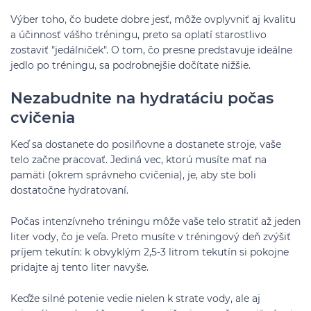
Výber toho, čo budete dobre jesť, môže ovplyvniť aj kvalitu
a účinnosť vášho tréningu, preto sa oplatí starostlivo
zostaviť "jedálniček". O tom, čo presne predstavuje ideálne
jedlo po tréningu, sa podrobnejšie dočítate nižšie.
Nezabudnite na hydratáciu počas
cvičenia
Keď sa dostanete do posilňovne a dostanete stroje, vaše
telo začne pracovať. Jediná vec, ktorú musíte mať na
pamäti (okrem správneho cvičenia), je, aby ste boli
dostatočne hydratovaní.
Počas intenzívneho tréningu môže vaše telo stratiť až jeden
liter vody, čo je veľa. Preto musíte v tréningový deň zvýšiť
príjem tekutín: k obvyklým 2,5-3 litrom tekutín si pokojne
pridajte aj tento liter navyše.
Keďže silné potenie vedie nielen k strate vody, ale aj