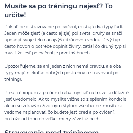
Musíte sa po tréningu najesť? To
určite!
Pokiaľ ide o stravovanie po cvičení, existujú dva typy ľudí.
Jeden môže zjesť (a často aj zje) pol sveta, druhý sa snaží
upokojiť svoje telo nanajvýš citrónovou vodou. Prvý typ
často hovorí o potrebe doplniť živiny, zatiaľ čo druhý typ si
myslí, že jesť po cvičení je prvotný hriech.
Upozorňujeme, že ani jeden z nich nemá pravdu, ale oba
typy majú niekoľko dobrých postrehov o stravovaní po
tréningu.
Pred tréningom a po ňom treba myslieť na to, že je dôležité
jesť uvedomelo. Ak to myslíte vážne so zlepšením kondície
alebo so zdravým životným štýlom všeobecne, musíte si
vedome naplánovať, čo budete jesť pred a po cvičení,
pretože od toho do veľkej miery závisí úspech.
Stravovanie pred tréningom