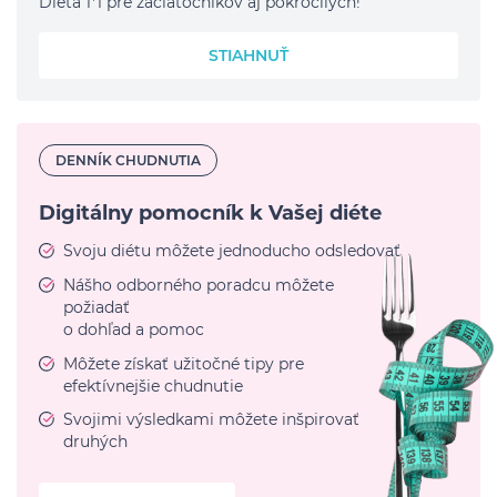
Diéta 1*1 pre začiatočníkov aj pokročilých!
STIAHNUŤ
DENNÍK CHUDNUTIA
Digitálny pomocník k Vašej diéte
Svoju diétu môžete jednoducho odsledovať
Nášho odborného poradcu môžete
požiadať
o dohľad a pomoc
Môžete získať užitočné tipy pre
efektívnejšie chudnutie
Svojimi výsledkami môžete inšpirovať
druhých