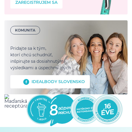
ZAREGISTRUJEM SA
KOMUNITA
Pridajte sa k tým,
ktorí chcú schudnúť,
inšpirujte sa dosiahnutými
výsledkami a úspechmi iných
IDEALBODY SLOVENSKO