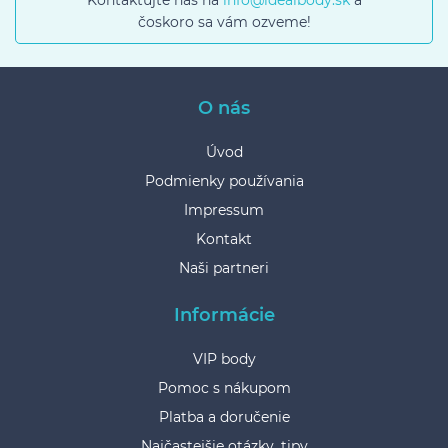
Kontaktujte nás na
info@idealbody.sk
a
čoskoro sa vám ozveme!
O nás
Úvod
Podmienky používania
Impressum
Kontakt
Naši partneri
Informácie
VIP body
Pomoc s nákupom
Platba a doručenie
Najčastejšie otázky, tipy