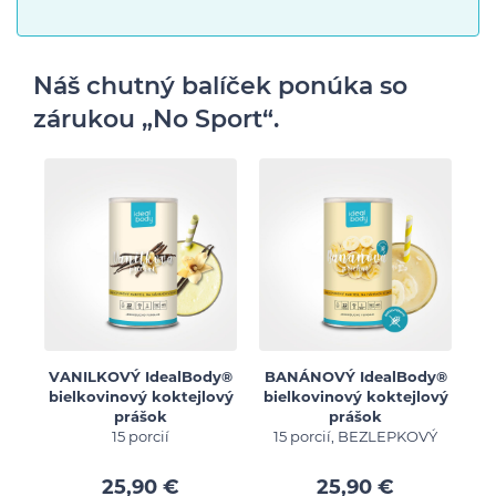
Náš chutný balíček ponúka so
zárukou „No Sport“.
VANILKOVÝ IdealBody®
BANÁNOVÝ IdealBody®
bielkovinový koktejlový
bielkovinový koktejlový
prášok
prášok
15 porcií
15 porcií, BEZLEPKOVÝ
25,90 €
25,90 €