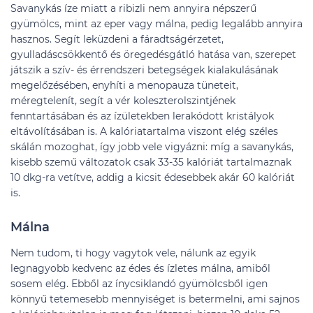
Savanykás íze miatt a ribizli nem annyira népszerű
gyümölcs, mint az eper vagy málna, pedig legalább annyira
hasznos. Segít leküzdeni a fáradtságérzetet,
gyulladáscsökkentő és öregedésgátló hatása van, szerepet
játszik a szív- és érrendszeri betegségek kialakulásának
megelőzésében, enyhíti a menopauza tüneteit,
méregtelenít, segít a vér koleszterolszintjének
fenntartásában és az ízületekben lerakódott kristályok
eltávolításában is. A kalóriatartalma viszont elég széles
skálán mozoghat, így jobb vele vigyázni: míg a savanykás,
kisebb szemű változatok csak 33-35 kalóriát tartalmaznak
10 dkg-ra vetítve, addig a kicsit édesebbek akár 60 kalóriát
is.
Málna
Nem tudom, ti hogy vagytok vele, nálunk az egyik
legnagyobb kedvenc az édes és ízletes málna, amiből
sosem elég. Ebből az ínycsiklandó gyümölcsből igen
könnyű tetemesebb mennyiséget is betermelni, ami sajnos