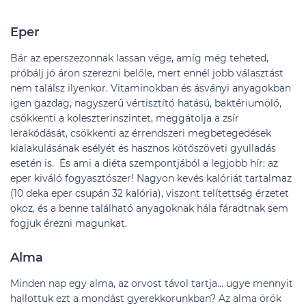
Eper
Bár az eperszezonnak lassan vége, amíg még teheted,
próbálj jó áron szerezni belőle, mert ennél jobb választást
nem találsz ilyenkor. Vitaminokban és ásványi anyagokban
igen gazdag, nagyszerű vértisztító hatású, baktériumölő,
csökkenti a koleszterinszintet, meggátolja a zsír
lerakódását, csökkenti az érrendszeri megbetegedések
kialakulásának esélyét és hasznos kötőszöveti gyulladás
esetén is. És ami a diéta szempontjából a legjobb hír: az
eper kiváló fogyasztószer! Nagyon kevés kalóriát tartalmaz
(10 deka eper csupán 32 kalória), viszont telítettség érzetet
okoz, és a benne található anyagoknak hála fáradtnak sem
fogjuk érezni magunkat.
Alma
Minden nap egy alma, az orvost távol tartja… ugye mennyit
hallottuk ezt a mondást gyerekkorunkban? Az alma örök