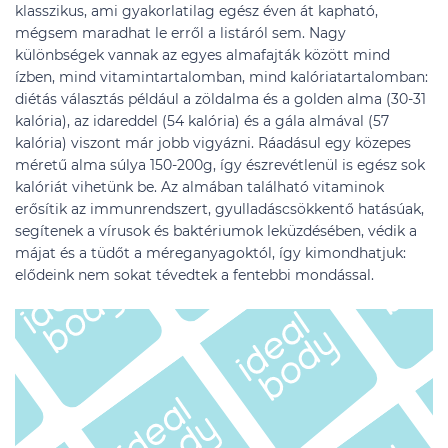
klasszikus, ami gyakorlatilag egész éven át kapható,
mégsem maradhat le erről a listáról sem. Nagy
különbségek vannak az egyes almafajták között mind
ízben, mind vitamintartalomban, mind kalóriatartalomban:
diétás választás például a zöldalma és a golden alma (30-31
kalória), az idareddel (54 kalória) és a gála almával (57
kalória) viszont már jobb vigyázni. Ráadásul egy közepes
méretű alma súlya 150-200g, így észrevétlenül is egész sok
kalóriát vihetünk be. Az almában található vitaminok
erősítik az immunrendszert, gyulladáscsökkentő hatásúak,
segítenek a vírusok és baktériumok leküzdésében, védik a
májat és a tüdőt a méreganyagoktól, így kimondhatjuk:
elődeink nem sokat tévedtek a fentebbi mondással.