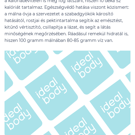
a kalóriabevitelen is meg fog látszani, hiszen 10 deka 52
kalóriát tartalmaz. Egészségvédő hatása viszont közismert:
a málna óvja a szervezetet a szabadgyökök károsító
hatásától, rostjai és pektintartalma segítik az emésztést,
kitűnő vértisztító, csillapítja a lázat, és segít a látás
minőségének megőrzésében. Ráadásul remekül hidratál is,
hiszen 100 gramm málnában 80-85 gramm víz van.