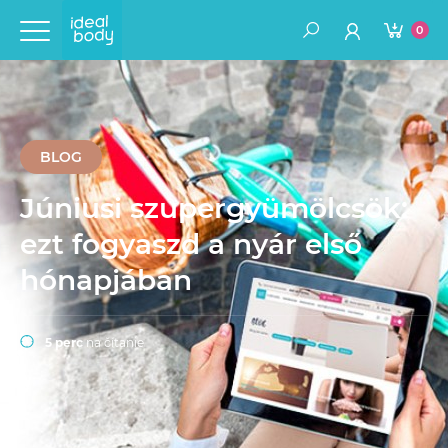
0
BLOG
Júniusi szupergyümölcsök:
ezt fogyaszd a nyár első
hónapjában
5 perc
na čítanie