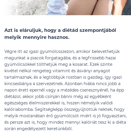
Azt is eláruljuk, hogy a diétád szempontjából
melyik mennyire hasznos.
Végre itt az igazi gyümölcsszezon, amikor belevethetjük
magunkat a piacok forgatagába, és a legfrissebb hazai
gyümölcsökkel tölthetjük meg a kosarat. Ezek szinte
kivétel nélkül rengeteg vitamint és ásványi anyagot
tartalmaznak, és a legtöbbjük rostban is gazdag, így igazi
kincsesbánya a szervezetnek. Azonban hiába nincs jobb a
napon érett epernél vagy a mézédes cseresznyénél, ha épp
diétázol, akkor jobb csínján bánni még az egyébként
egészséges élelmiszerekkel is, hiszen némelyik valódi
kalóriabomba. Segítségképp összegyűjtöttük nektek, hogy
melyik mostanában érő gyümölcsöt miért is jó fogyasztani,
és persze azt is, hogy mindez mennyi kalóriát tesz ki a diéta
során engedélyezett keretünkből.