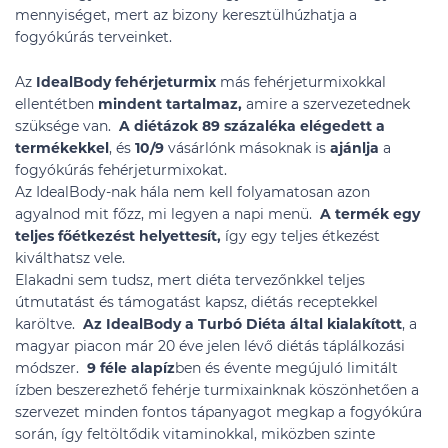
mennyiséget, mert az bizony keresztülhúzhatja a
fogyókúrás terveinket.
Az
IdealBody fehérjeturmix
más fehérjeturmixokkal
ellentétben
mindent tartalmaz,
amire a szervezetednek
szüksége van.
A diétázok 89 százaléka elégedett a
termékekkel
, és
10/9
vásárlónk másoknak is
ajánlja
a
fogyókúrás fehérjeturmixokat.
Az IdealBody-nak hála nem kell folyamatosan azon
agyalnod mit főzz, mi legyen a napi menü.
A termék egy
teljes főétkezést helyettesít,
így egy teljes étkezést
kiválthatsz vele.
Elakadni sem tudsz, mert diéta tervezőnkkel teljes
útmutatást és támogatást kapsz, diétás receptekkel
karöltve.
Az IdealBody a Turbó Diéta által kialakított
, a
magyar piacon már 20 éve jelen lévő diétás táplálkozási
módszer.
9 féle alapíz
ben és évente megújuló limitált
ízben beszerezhető fehérje turmixainknak köszönhetően a
szervezet minden fontos tápanyagot megkap a fogyókúra
során, így feltöltődik vitaminokkal, miközben szinte