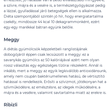
emésztést, jó hatással van a belső elválasztású mirigyekre,
a szívre, májra és a vesére is, a természetgyógyászat pedig
a lázzal, gyulladással járó betegségek ellen is alkalmazza.
Diéta szempontjából szintén jó hír, hogy energiatartalma
csekély, mindössze 44 kcal 10 dekagrammonként, ezért
egy-egy marékkal bátran együnk belőle.
Meggy
A diétás gyümölcsök képzeletbeli ranglistájának
dobogójáról éppen csak lecsúszott a meggy: ez a
savanykás gyümölcs az 50 kalóriájával azért nem olyan
rossz választás egy egészséges tízórai részeként. Annál is
inkább, mert a meggy az egyik legkiválóbb antioxidánsunk,
amely nem csupán baktériumellenes hatású, de vértisztító
hatással is rendelkezik. Erősíti a szívizmot, jótékonyan hat a
szívműködésre, az emésztésre, az idegek működésére, a
májra és a vesékre, valamint savtartalma miatt az erekre is.
Ribizli