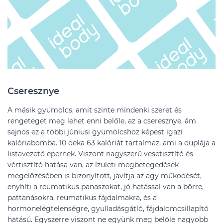
Cseresznye
A másik gyümölcs, amit szinte mindenki szeret és
rengeteget meg lehet enni belőle, az a cseresznye, ám
sajnos ez a többi júniusi gyümölcshöz képest igazi
kalóriabomba. 10 deka 63 kalóriát tartalmaz, ami a duplája a
listavezető epernek. Viszont nagyszerű vesetisztító és
vértisztító hatása van, az ízületi megbetegedések
megelőzésében is bizonyított, javítja az agy működését,
enyhíti a reumatikus panaszokat, jó hatással van a bőrre,
pattanásokra, reumatikus fájdalmakra, és a
hormonelégtelenségre, gyulladásgátló, fájdalomcsillapító
hatású. Egyszerre viszont ne együnk meg belőle nagyobb