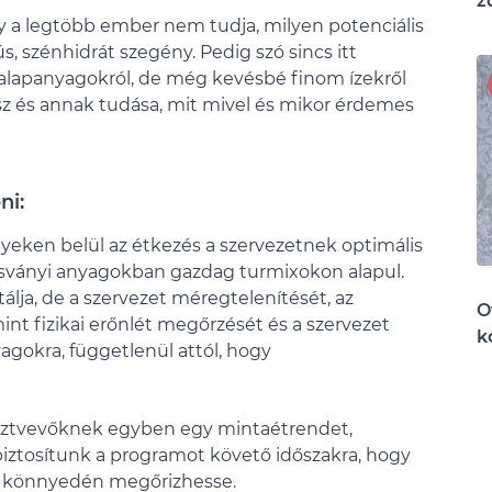
z
y a legtöbb ember nem tudja, milyen potenciális
s, szénhidrát szegény. Pedig szó sincs itt
 alapanyagokról, de még kevésbé finom ízekről
sz és annak tudása, mit mivel és mikor érdemes
ni:
yeken belül az étkezés a szervezetnek optimális
 ásványi anyagokban gazdag turmixokon alapul.
lja, de a szervezet méregtelenítését, az
O
mint fizikai erőnlét megőrzését és a szervezet
k
yagokra, függetlenül attól, hogy
sztvevőknek egyben egy mintaétrendet,
biztosítunk a programot követő időszakra, hogy
nt könnyedén megőrizhesse.