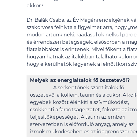
ekkor?
Dr. Balák Csaba, az Év Magánrendelőjének v
szakorvosa felhívta a figyelmet arra, hogy „m
módon ártunk neki, ráadásul ok nélkül pörgetj
és érrendszeri betegségek, elsősorban a ma
fiatalabbakat is érintenek. Mivel főként a fiat
hogyan hatnak az italokban található különbö
hogy elkerülhetők legyenek a felnőttkori sz
Melyek az energiaitalok fő összetevői?
A serkentőnek szánt italok fő
összetevői a koffein, taurin és a cukor. A kof
egyebek között élénkíti a szívműködést,
csökkenti a fáradtságérzetet, fokozza az iz
teljesítőképességét. A taurin az emberi
szervezetben is előforduló anyag, amely az
izmok működésében és az idegrendszerbe