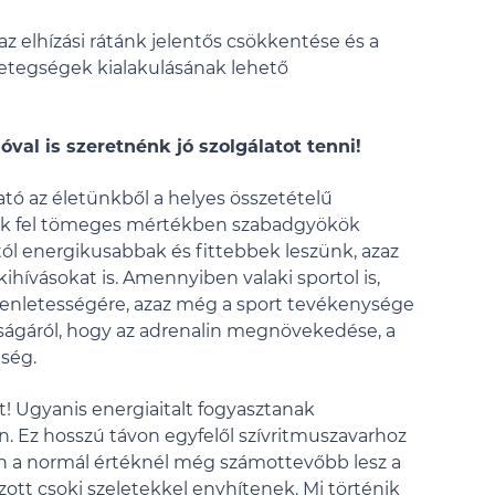
z elhízási rátánk jelentős csökkentése és a
betegségek kialakulásának lehető
val is szeretnénk jó szolgálatot tenni!
ató az életünkből a helyes összetételű
lnak fel tömeges mértékben szabadgyökök
ól energikusabbak és fittebbek leszünk, azaz
ihívásokat is. Amennyiben valaki sportol is,
gyenletességére, azaz még a sport tevékenysége
ltságáról, hogy az adrenalin megnövekedése, a
hség.
t! Ugyanis energiaitalt fogyasztanak
 Ez hosszú távon egyfelől szívritmuszavarhoz
en a normál értéknél még számottevőbb lesz a
ott csoki szeletekkel enyhítenek. Mi történik