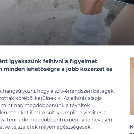
t igyekszünk felhívni a figyelmet
 minden lehetőségre a jobb közérzet és
k hangsúlyozni, hogy a szív-érrendszeri betegek,
ottak köréből kerülnek ki. Az elhízás alapja
ap, mint nap megdöbbenünk a tévhitek
teleket illeti. A sült krumplit, a virslit és a
ova tenni, de megdöbbentő, mennyire hevesen
lletve tejszeletek milyen egészségesek.
N