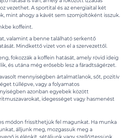
jtó hatása is van, amely a fokozott izzadás
vezethet. A sportital és az energiaital két
ók, mint ahogy a kávét sem szomjoltóként isszuk.
nkbe koffeint.
at, valamint a benne található serkentő
ását. Mindkettő vizet von el a szervezettől.
ng, fokozzák a koffein hatását, amely rövid ideig
ik, és utána még erősebb lesz a fáradtságérzet.
javasolt mennyiségben ártalmatlanok, sőt, pozitív
séget túllépve, vagy a folyamatos
nnyiségben azonban egyebek között
e ritmuszavarokat, idegességet vagy hasmenést
ges módon frissíthetjük fel magunkat. Ha munka
unkat, álljunk meg, mozgassuk meg a
levegő is élénkít, sétáljunk vagy szellőztessünk