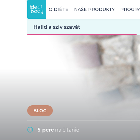
O DIÉTE
NAŠE PRODUKTY
PROGR
Halld a szív szavát
BLOG
5 perc
na čítanie