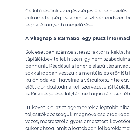
Célkitűzésünk az egészséges életre nevelés, a
cukorbetegség, valamint a szív-érrendszeri 
leghatékonyabb megelőzése.
A Világnap alkalmából egy plusz információ
Sok esetben számos stressz faktor is kiiktath
táplálékbevitellel, hiszen így nem szabadu
bennünk. Ráadásul a fehérje alapú tápanyagt
sokkal jobban vesszük a mentális és erőnléti k
külön oda kell figyelnie a vércukorszintje e
előtt gondoskodnia kell szervezete jól táplá
kalóriák égetése folytán ne törjön rá cukor é
Itt követik el az átlagemberek a legtöbb hibá
teljesítőképességük megnövelése érdekében.
vezet, másrészről a gyors emésztést követő
cukor éhség, amit a legtöbben jól bereklámoz