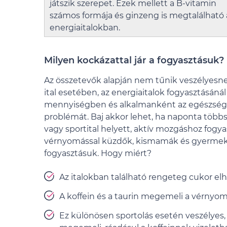
játszik szerepet. Ezek mellett a B-vitamin
számos formája és ginzeng is megtalálható 
energiaitalokban.
Milyen kockázattal jár a fogyasztásuk?
Az összetevők alapján nem tűnik veszélyesne
ital esetében, az energiaitalok fogyasztásáná
mennyiségben és alkalmanként az egészség
problémát. Baj akkor lehet, ha naponta többször
vagy sportital helyett, aktív mozgáshoz fogy
vérnyomással küzdők, kismamák és gyermeke
fogyasztásuk. Hogy miért?
Az italokban található rengeteg cukor elh
A koffein és a taurin megemeli a vérnyom
Ez különösen sportolás esetén veszélyes