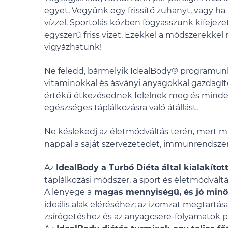
egyet. Vegyünk egy frissítő zuhanyt, vagy 
vízzel. Sportolás közben fogyasszunk kifejezet
egyszerű friss vizet. Ezekkel a módszerekkel
vigyázhatunk!
Ne feledd, bármelyik IdealBody® programunka
vitaminokkal és ásványi anyagokkal gazdagíto
értékű étkezésednek felelnek meg és mind
egészséges táplálkozásra való átállást.
Ne késlekedj az életmódváltás terén, mert m
nappal a saját szervezetedet, immunrendsz
Az
IdealBody a Turbó Diéta által kialakítot
táplálkozási módszer, a sport és életmódváltá
A lényege a
magas mennyiségű, és jó minős
ideális alak eléréséhez; az izomzat megtartá
zsírégetéshez és az anyagcsere-folyamato