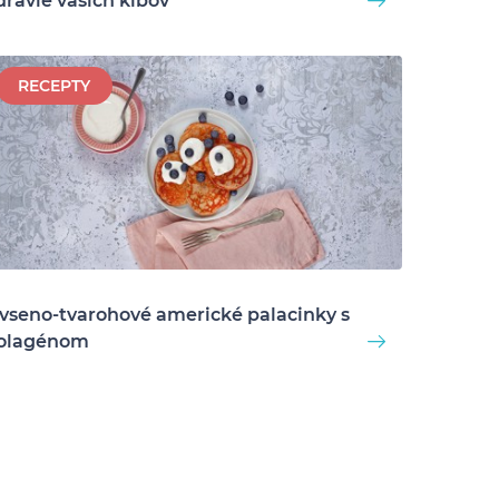
dravie vašich kĺbov
RECEPTY
vseno-tvarohové americké palacinky s
olagénom