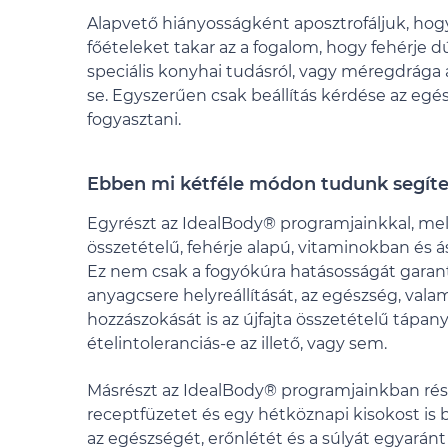
Alapvető hiányosságként aposztrofáljuk, hog
főételeket takar az a fogalom, hogy fehérje dú
speciális konyhai tudásról, vagy méregdrága
se. Egyszerűen csak beállítás kérdése az egé
fogyasztani.
Ebben mi kétféle módon tudunk segíte
Egyrészt az IdealBody® programjainkkal, mel
összetételű, fehérje alapú, vitaminokban és
Ez nem csak a fogyókúra hatásosságát garantá
anyagcsere helyreállítását, az egészség, vala
hozzászokását is az újfajta összetételű tápan
ételintoleranciás-e az illető, vagy sem.
Másrészt az IdealBody® programjainkban ré
receptfüzetet és egy hétköznapi kisokost is 
az egészségét, erőnlétét és a súlyát egyará