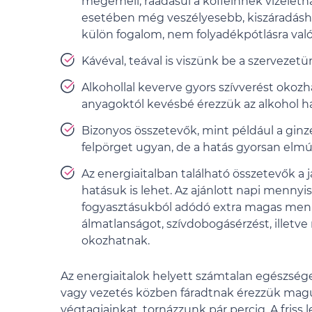
megemeli, ráadásul a koffeinnek vizeletha
esetében még veszélyesebb, kiszáradáshoz 
külön fogalom, nem folyadékpótlásra val
Kávéval, teával is viszünk be a szervezetü
Alkohollal keverve gyors szívverést okozh
anyagoktól kevésbé érezzük az alkohol hat
Bizonyos összetevők, mint például a ginze
felpörget ugyan, de a hatás gyorsan elmúl
Az energiaitalban található összetevők a 
hatásuk is lehet. Az ajánlott napi mennyi
fogyasztásukból adódó extra magas me
álmatlanságot, szívdobogásérzést, illetv
okozhatnak.
Az energiaitalok helyett számtalan egészsé
vagy vezetés közben fáradtnak érezzük mag
végtagjainkat, tornázzunk pár percig. A friss 