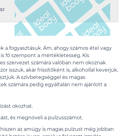
az
k a fogyasztásuk. Ám, ahogy számos étel vagy
l is fő szempont a mértékletesség. Kis
es szervezet számára valóban nem okoznak
 isszuk, akár frissítőként is, alkohollal keverjük,
asztjuk. A szívbetegséggel és magas
k számára pedig egyáltalán nem ajánlott a
ízást okozhat.
ást, és megnöveli a pulzusszámot.
, hiszen az amúgy is magas pulzust még jobban