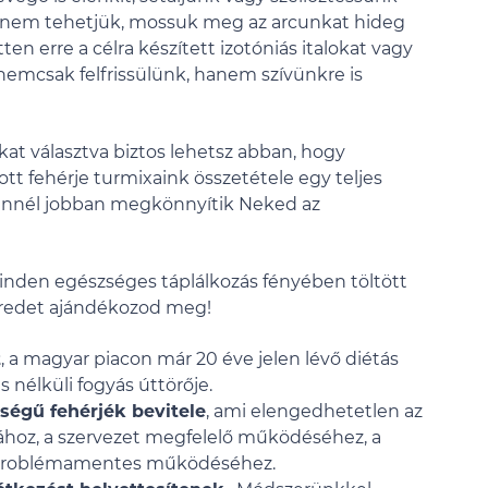
ha nem tehetjük, mossuk meg az arcunkat hideg
ten erre a célra készített izotóniás italokat vagy
 nemcsak felfrissülünk, hanem szívünkre is
t választva biztos lehetsz abban, hogy
tt fehérje turmixaink összetétele egy teljes
ennél jobban megkönnyítik Neked az
inden egészséges táplálkozás fényében töltött
eredet ajándékozod meg!
t
, a magyar piacon már 20 éve jelen lévő diétás
s nélküli fogyás úttörője.
égű fehérjék bevitele
, ami elengedhetetlen az
sához, a szervezet megfelelő működéséhez, a
k problémamentes működéséhez.