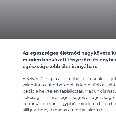
Az egészséges életmód nagyköveteikén
minden kockázati tényezőre és egyben
egészségesebb élet irányában.
A Szív Világnapja alkalmából fontosnak tartju
valamint a cukorbetegek is leginkább az elhíz
pedig a helytelen táplálkozás. Magunk is n
sokaságán, ami az egészséges és egészségtelen é
cukorkákat már nagyjából mindenki tudja h
állítjuk, hogy a magas cukortartalmú müzli, i