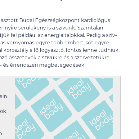
álasztott Budai Egészségközpont kardiológus
ennyire sérülékeny is a szívünk. Számtalan
ük fel például az energiaitalokkal. Pedig a szív-
gas vérnyomás egyre több embert, sőt egyre
al korosztály a fő fogyasztó, fontos lenne tudniuk,
ző összetevők a szívükre és a szervezetükre,
ív- és érrendszeri megbetegedések”
fein
mok
n