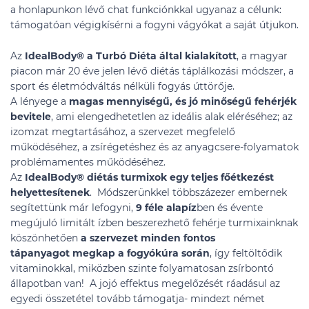
a honlapunkon lévő chat funkciónkkal ugyanaz a célunk:
támogatóan végigkísérni a fogyni vágyókat a saját útjukon.
Az
IdealBody®
a Turbó Diéta által kialakított
, a magyar
piacon már 20 éve jelen lévő diétás táplálkozási módszer, a
sport és életmódváltás nélküli fogyás úttörője.
A lényege a
magas mennyiségű, és jó minőségű fehérjék
bevitele
, ami elengedhetetlen az ideális alak eléréséhez; az
izomzat megtartásához, a szervezet megfelelő
működéséhez, a zsírégetéshez és az anyagcsere-folyamatok
problémamentes működéséhez.
Az
IdealBody®
diétás turmixok egy teljes főétkezést
helyettesítenek
. Módszerünkkel többszázezer embernek
segítettünk már lefogyni,
9 féle alapíz
ben és évente
megújuló limitált ízben beszerezhető fehérje turmixainknak
köszönhetően
a szervezet minden fontos
tápanyagot megkap a fogyókúra során
, így feltöltődik
vitaminokkal, miközben szinte folyamatosan zsírbontó
állapotban van! A jojó effektus megelőzését ráadásul az
egyedi összetétel tovább támogatja- mindezt német