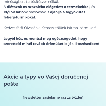
minőségben, tartósítószer nélkül.
A
diétázok 89 százaléka elégedett a termékekkel,
és
10/9 vásárló
nk másoknak is
ajánlja a fogyókúrás
fehérjeturmixokat
.
Kedves férfi Olvasónk! Kérdezz tőlünk bátran, bármikor!
Legyél hős, és mentsd meg egészségedet, hogy
szeretteid minél tovább örömüket leljék létezésedben!
Akcie a typy vo Vašej doručenej
pošte
Newsletter zasielame raz za týždeň