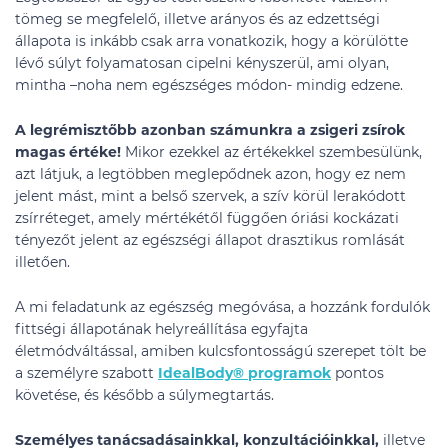
tömeg se megfelelő, illetve arányos és az edzettségi
állapota is inkább csak arra vonatkozik, hogy a körülötte
lévő súlyt folyamatosan cipelni kényszerül, ami olyan,
mintha –noha nem egészséges módon- mindig edzene.
A legrémisztőbb azonban számunkra a zsigeri zsírok
magas értéke!
Mikor ezekkel az értékekkel szembesülünk,
azt látjuk, a legtöbben meglepődnek azon, hogy ez nem
jelent mást, mint a belső szervek, a szív körül lerakódott
zsírréteget, amely mértékétől függően óriási kockázati
tényezőt jelent az egészségi állapot drasztikus romlását
illetően.
A mi feladatunk az egészség megóvása, a hozzánk fordulók
fittségi állapotának helyreállítása egyfajta
életmódváltással, amiben kulcsfontosságú szerepet tölt be
a személyre szabott
IdealBody® programok
pontos
követése, és később a súlymegtartás.
Személyes tanácsadásainkkal, konzultációinkkal,
illetve