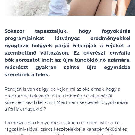
Sokszor tapasztaljuk, hogy fogyókúrás
programjainkat látványos eredményekkel
nyugtázó hölgyek párjai felkapják a fejüket a
szembetűnő változáson. Ez egyrészt egyfajta
bók sorozatot indít az újra tündöklő nő számára,
másrészt gyakran szinte újra egymásba
szeretnek a felek.
Rendjén is van ez így, de vajon mi az oka annak, hogy a
programba belevágó férfiak többsége csak a párját
követően kezd diétázni? Miért nem kezdenek fogyókúrázni
a férfiak maguktól?
Természetesen kényelmes csaknem minden este sörrel,
rágcsálnivalóval, zsíros készételekkel a kanapén feküdni és