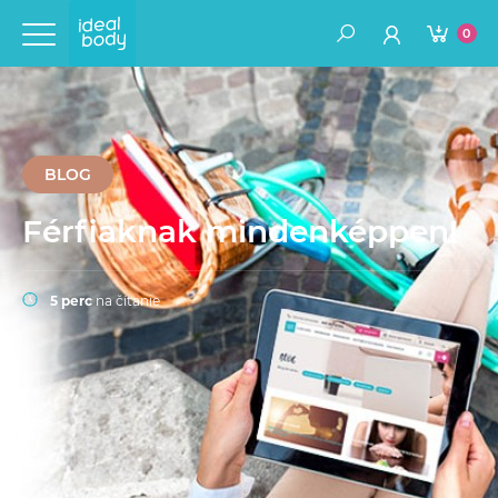
0
BLOG
Férfiaknak mindenképpen!
5 perc
na čítanie