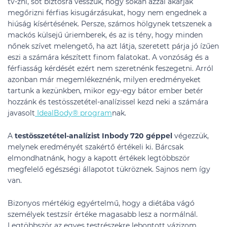
tv-zni, sőt biztosra vesszük, hogy sokan azzal akarják
megőrizni férfias kisugárzásukat, hogy nem engednek a
hiúság kísértésének. Persze, számos hölgynek tetszenek a
mackós külsejű úriemberek, és az is tény, hogy minden
nőnek szívet melengető, ha azt látja, szeretett párja jó ízűen
eszi a számára készített finom falatokat. A vonzóság és a
férfiasság kérdését ezért nem szeretnénk feszegetni. Arról
azonban már megemlékeznénk, milyen eredményeket
tartunk a kezünkben, mikor egy-egy bátor ember betér
hozzánk és testösszetétel-analízissel kezd neki a számára
javasolt
IdealBody® program
nak.
A
testösszetétel-analízist Inbody 720 géppel
végezzük,
melynek eredményét szakértő értékeli ki. Bárcsak
elmondhatnánk, hogy a kapott értékek legtöbbször
megfelelő egészségi állapotot tükröznek. Sajnos nem így
van.
Bizonyos mértékig egyértelmű, hogy a diétába vágó
személyek testzsír értéke magasabb lesz a normálnál.
Legtöbbször az egyes testrészekre lebontott vázizom