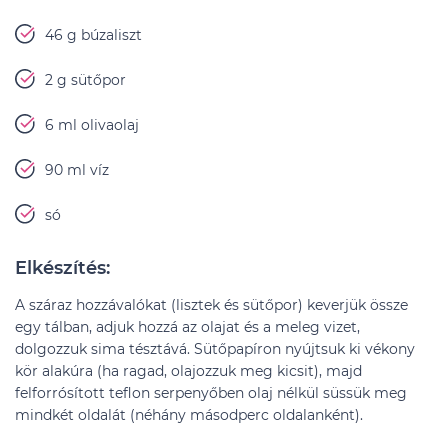
46 g búzaliszt
2 g sütőpor
6 ml olivaolaj
90 ml víz
só
Elkészítés:
A száraz hozzávalókat (lisztek és sütőpor) keverjük össze
egy tálban, adjuk hozzá az olajat és a meleg vizet,
dolgozzuk sima tésztává. Sütőpapíron nyújtsuk ki vékony
kör alakúra (ha ragad, olajozzuk meg kicsit), majd
felforrósított teflon serpenyőben olaj nélkül süssük meg
mindkét oldalát (néhány másodperc oldalanként).