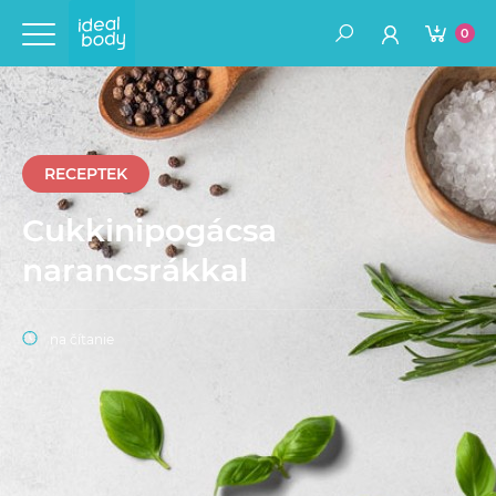
0
RECEPTEK
Cukkinipogácsa
narancsrákkal
na čítanie