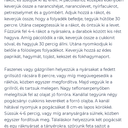
rákot, és szedjük ki az ereit. A pácoláshoz közepes edényben
keverjük össze a narancshéjat, narancslevet, nyírfacukrot,
petrezselymet és a gyömbért. Adjuk hozzá a rákot, és
keverjük össze, hogy a folyadék befedje, tegyük hűtőbe 30
percre. Utána csepegtessük le a rákot, és öntsük ki a levet.
Fűzzünk fel 4-4 rákot a nyársakra, a darabok között kis rést
hagyva. Amíg pácolódik a rák, keverjük össze a cukkinit
sóval, és hagyjuk 30 percig állni. Utána nyomkodjuk ki
belőle a fölösleges folyadékot. Keverjük hozzá az édes
paprikát, hagymát, tojást, kekszet és fokhagymaport.
Faszenes vagy gázgrillen helyezzük a nyársakat a fedett
grillsütő rácsára 8 percre, vagy míg megüvegesedik a
rákhús, közben egyszer megfordítva. Majd vegyük le a
grillről, és tartsuk melegen. Nagy teflonserpenyőben
melegítsük fel az olajat jó forróra. Kanállal tegyünk négy
pogácsányi cukkinis keveréket a forró olajba. A kanál
hátával nyomjuk a pogácsákat 8 cm-es lapos körökké.
Süssük 4-6 percig, vagy míg aranysárgára sülnek, közben
egyszer fordítsuk meg. Tálaláskor helyezzünk két pogácsát
és egy ráknyársat a tányérokra. szórjunk feta sajtot a