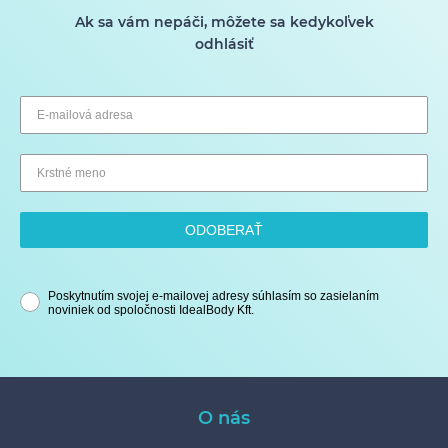
Ak sa vám nepáči, môžete sa kedykoľvek
odhlásiť
ODOBERAŤ
Poskytnutím svojej e-mailovej adresy súhlasím so zasielaním
noviniek od spoločnosti IdealBody Kft.
O nás