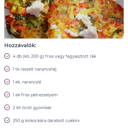
Hozzávalók:
4 db (kb. 200 g) friss vagy fagyasztott rák
1 tk reszelt narancshéj
1 ek. narancslé
1 ek friss petrezselyem
2 kh őrölt gyömbér
250 g kiskockára darabolt cukkini