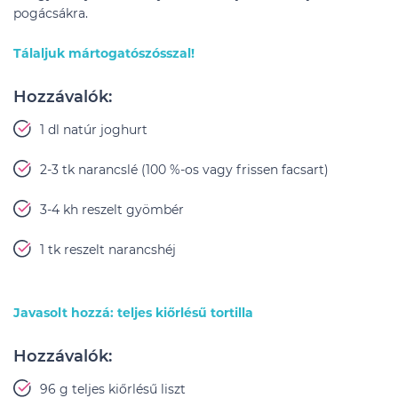
pogácsákra.
Tálaljuk mártogatószósszal!
Hozzávalók:
1 dl natúr joghurt
2-3 tk narancslé (100 %-os vagy frissen facsart)
3-4 kh reszelt gyömbér
1 tk reszelt narancshéj
Javasolt hozzá: teljes kiőrlésű tortilla
Hozzávalók:
96 g teljes kiőrlésű liszt