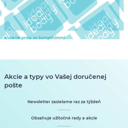
Kuracie prsia so šampiňónmi
Akcie a typy vo Vašej doručenej
pošte
Newsletter zasielame raz za týždeň
Obsahuje užitočné rady a akcie