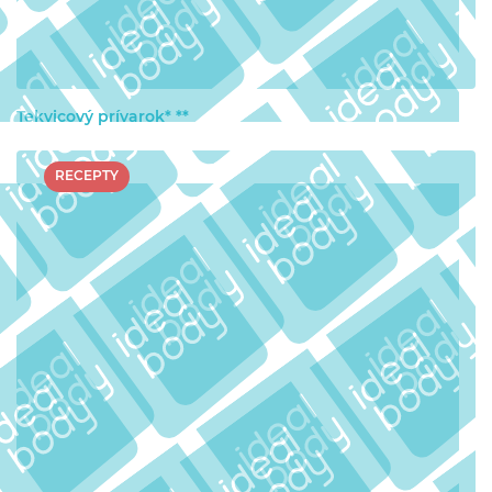
Tekvicový prívarok* **
RECEPTY