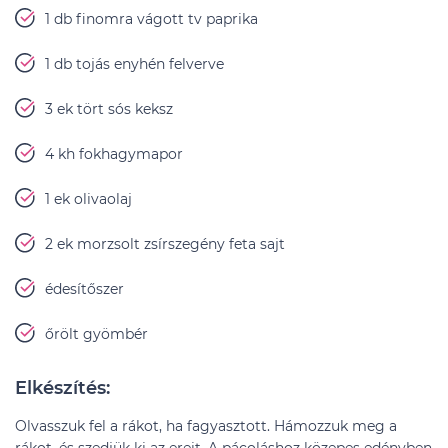
1 db finomra vágott tv paprika
1 db tojás enyhén felverve
3 ek tört sós keksz
4 kh fokhagymapor
1 ek olivaolaj
2 ek morzsolt zsírszegény feta sajt
édesítőszer
őrölt gyömbér
Elkészítés:
Olvasszuk fel a rákot, ha fagyasztott. Hámozzuk meg a