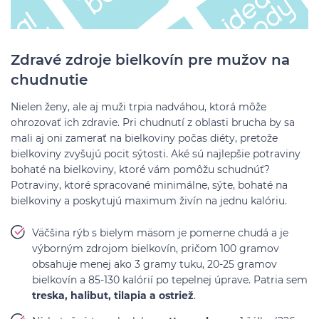
Zdravé zdroje bielkovín pre mužov na
chudnutie
Nielen ženy, ale aj muži trpia nadváhou, ktorá môže
ohrozovať ich zdravie. Pri chudnutí z oblasti brucha by sa
mali aj oni zamerať na bielkoviny počas diéty, pretože
bielkoviny zvyšujú pocit sýtosti. Aké sú najlepšie potraviny
bohaté na bielkoviny, ktoré vám pomôžu schudnúť?
Potraviny, ktoré spracované minimálne, sýte, bohaté na
bielkoviny a poskytujú maximum živín na jednu kalóriu.
Väčšina rýb s bielym mäsom je pomerne chudá a je
výborným zdrojom bielkovín, pričom 100 gramov
obsahuje menej ako 3 gramy tuku, 20-25 gramov
bielkovín a 85-130 kalórií po tepelnej úprave. Patria sem
treska, halibut, tilapia a ostriež
.