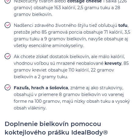
Nízkotučný tvaroh alebo
cottage cheese
1 šálka (226
gramov) obsahuje 163 kalórií, 2,5 gramu tuku a 28
gramov bielkovín.
Nadšenci zdravého životného štýlu tiež obľubujú
tofu
,
pretože jeho 85 gramová porcia obsahuje 71 kalórií, 3,5
gramu tuku a 9 gramov bielkovín, navyše obsahuje aj
všetky esenciálne aminokyseliny.
Ak chcete získať dostatok bielkovín, ale málo kalórií,
vhodnou voľbou sú mrazené neobalované
krevety
, 85
gramov kreviet obsahuje 110 kalórií, 22 gramov
bielkovín a 2 gramy tuku.
Fazuľa, hrach a šošovica
, známe aj ako strukoviny,
obsahujú v priemere 8 gramov bielkovín vo varenej
forme na 100 gramov, majú nízky obsah tuku a vysoký
obsah vlákniny.
Doplnenie bielkovín pomocou
koktejlového prášku IdealBody®