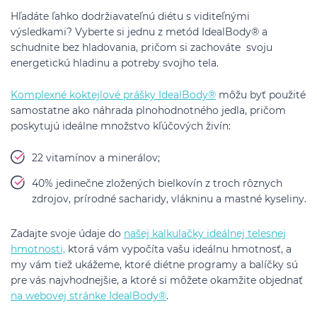
Hľadáte ľahko dodržiavateľnú diétu s viditeľnými
výsledkami? Vyberte si jednu z metód IdealBody® a
schudnite bez hladovania, pričom si zachováte svoju
energetickú hladinu a potreby svojho tela.
Komplexné koktejlové prášky IdealBody®
môžu byť použité
samostatne ako náhrada plnohodnotného jedla, pričom
poskytujú ideálne množstvo kľúčových živín:
22 vitamínov a minerálov;
40% jedinečne zložených bielkovín z troch rôznych
zdrojov, prírodné sacharidy, vlákninu a mastné kyseliny.
Zadajte svoje údaje do
našej kalkulačky ideálnej telesnej
hmotnosti,
ktorá vám vypočíta vašu ideálnu hmotnosť, a
my vám tiež ukážeme, ktoré diétne programy a balíčky sú
pre vás najvhodnejšie, a ktoré si môžete okamžite objednať
na webovej stránke IdealBody®
.