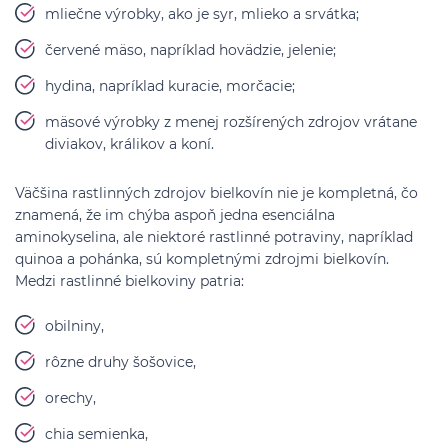
mliečne výrobky, ako je syr, mlieko a srvátka;
červené mäso, napríklad hovädzie, jelenie;
hydina, napríklad kuracie, morčacie;
mäsové výrobky z menej rozšírených zdrojov vrátane
diviakov, králikov a koní.
Väčšina rastlinných zdrojov bielkovín nie je kompletná, čo
znamená, že im chýba aspoň jedna esenciálna
aminokyselina, ale niektoré rastlinné potraviny, napríklad
quinoa a pohánka, sú kompletnými zdrojmi bielkovín.
Medzi rastlinné bielkoviny patria:
obilniny,
rôzne druhy šošovice,
orechy,
chia semienka,