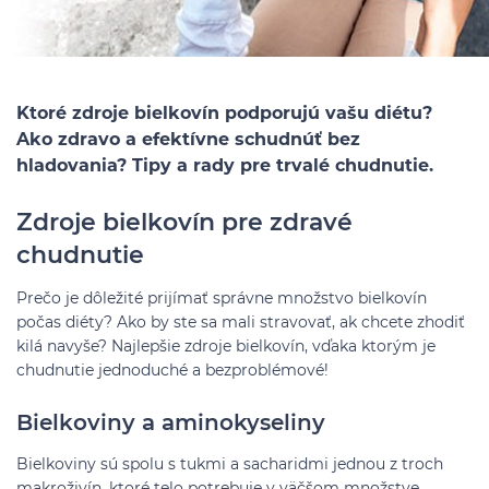
Ktoré zdroje bielkovín podporujú vašu diétu?
Ako zdravo a efektívne schudnúť bez
hladovania? Tipy a rady pre trvalé chudnutie.
Zdroje bielkovín pre zdravé
chudnutie
Prečo je dôležité prijímať správne množstvo bielkovín
počas diéty? Ako by ste sa mali stravovať, ak chcete zhodiť
kilá navyše? Najlepšie zdroje bielkovín, vďaka ktorým je
chudnutie jednoduché a bezproblémové!
Bielkoviny a aminokyseliny
Bielkoviny sú spolu s tukmi a sacharidmi jednou z troch
makroživín, ktoré telo potrebuje v väčšom množstve.