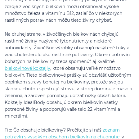
zdroje živočíšnych bielkovín môžu obsahovať vysoké
množstvo železa a vitamínu B12, zatiaľ čo v niektorých
rastlinných potravinách môžu tieto živiny chýbať.
Na druhej strane, v živočíšnych bielkovinách chýbajú
rastlinné živiny nazývané fytonutrienty a niektoré
antioxidanty. Živočíšne výrobky obsahujú nasýtené tuky a
viac cholesterolu ako rastlinné potraviny. Okrem potravín
bohatých na bielkoviny treba spomenúť aj kvalitné
bielkovinové koktejly
, ktoré obsahujú veľké množstvo
bielkovín. Tieto bielkovinové prášky sú obzvlášť užitočným
doplnkom stravy bohatej na bielkoviny, pretože svojou
sladkou chuťou spestrujú stravu, v ktorej dominuje mäso a
zelenina, a zároveň pomáhajú udržať nízky obsah kalórií.
Koktejly IdealBody obsahujú okrem bielkovín všetky
potrebné živiny a podporujú vaše telo 22 vitamínmi a
minerálmi.
Tip: Čo obsahuje bielkoviny? Prečítajte si náš
zoznam
potravín s vysokým obsahom bielkovín na chudnutie
, v