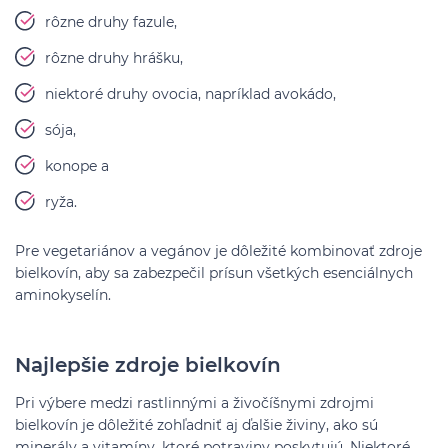
rôzne druhy fazule,
rôzne druhy hrášku,
niektoré druhy ovocia, napríklad avokádo,
sója,
konope a
ryža.
Pre vegetariánov a vegánov je dôležité kombinovať zdroje
bielkovín, aby sa zabezpečil prísun všetkých esenciálnych
aminokyselín.
Najlepšie zdroje bielkovín
Pri výbere medzi rastlinnými a živočíšnymi zdrojmi
bielkovín je dôležité zohľadniť aj ďalšie živiny, ako sú
minerály a vitamíny, ktoré potraviny poskytujú. Niektoré