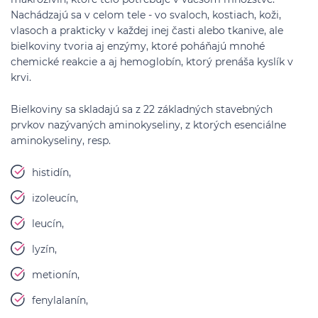
Nachádzajú sa v celom tele - vo svaloch, kostiach, koži,
vlasoch a prakticky v každej inej časti alebo tkanive, ale
bielkoviny tvoria aj enzýmy, ktoré poháňajú mnohé
chemické reakcie a aj hemoglobín, ktorý prenáša kyslík v
krvi.
Bielkoviny sa skladajú sa z 22 základných stavebných
prvkov nazývaných aminokyseliny, z ktorých esenciálne
aminokyseliny, resp.
histidín,
izoleucín,
leucín,
lyzín,
metionín,
fenylalanín,