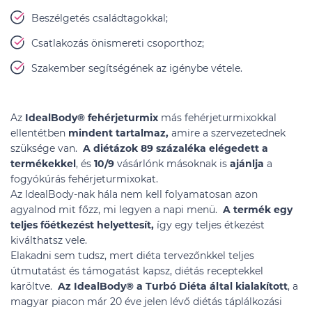
Beszélgetés családtagokkal;
Csatlakozás önismereti csoporthoz;
Szakember segítségének az igénybe vétele.
Az
IdealBody®
fehérjeturmix
más fehérjeturmixokkal
ellentétben
mindent tartalmaz,
amire a szervezetednek
szüksége van.
A diétázok 89 százaléka elégedett a
termékekkel
, és
10/9
vásárlónk másoknak is
ajánlja
a
fogyókúrás fehérjeturmixokat.
Az IdealBody-nak hála nem kell folyamatosan azon
agyalnod mit főzz, mi legyen a napi menü.
A termék egy
teljes főétkezést helyettesít,
így egy teljes étkezést
kiválthatsz vele.
Elakadni sem tudsz, mert diéta tervezőnkkel teljes
útmutatást és támogatást kapsz, diétás receptekkel
karöltve.
Az IdealBody®
a Turbó Diéta által kialakított
, a
magyar piacon már 20 éve jelen lévő diétás táplálkozási