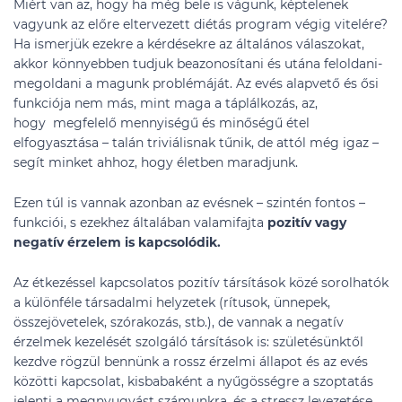
Miért van az, hogy ha még bele is vágunk, képtelenek
vagyunk az előre eltervezett diétás program végig vitelére?
Ha ismerjük ezekre a kérdésekre az általános válaszokat,
akkor könnyebben tudjuk beazonosítani és utána feloldani-
megoldani a magunk problémáját. Az evés alapvető és ősi
funkciója nem más, mint maga a táplálkozás, az,
hogy megfelelő mennyiségű és minőségű étel
elfogyasztása – talán triviálisnak tűnik, de attól még igaz –
segít minket ahhoz, hogy életben maradjunk.
Ezen túl is vannak azonban az evésnek – szintén fontos –
funkciói, s ezekhez általában valamifajta
pozitív vagy
negatív érzelem is kapcsolódik.
Az étkezéssel kapcsolatos pozitív társítások közé sorolhatók
a különféle társadalmi helyzetek (rítusok, ünnepek,
összejövetelek, szórakozás, stb.), de vannak a negatív
érzelmek kezelését szolgáló társítások is: születésünktől
kezdve rögzül bennünk a rossz érzelmi állapot és az evés
közötti kapcsolat, kisbabaként a nyűgösségre a szoptatás
jelenti a megnyugvást számunkra, és a stressz levezetése