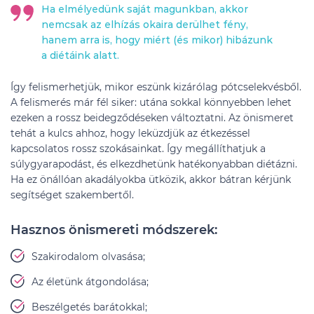
Ha elmélyedünk saját magunkban, akkor
nemcsak az elhízás okaira derülhet fény,
hanem arra is, hogy miért (és mikor) hibázunk
a diétáink alatt.
Így felismerhetjük, mikor eszünk kizárólag pótcselekvésből.
A felismerés már fél siker: utána sokkal könnyebben lehet
ezeken a rossz beidegződéseken változtatni. Az önismeret
tehát a kulcs ahhoz, hogy leküzdjük az étkezéssel
kapcsolatos rossz szokásainkat. Így megállíthatjuk a
súlygyarapodást, és elkezdhetünk hatékonyabban diétázni.
Ha ez önállóan akadályokba ütközik, akkor bátran kérjünk
segítséget szakembertől.
Hasznos önismereti módszerek:
Szakirodalom olvasása;
Az életünk átgondolása;
Beszélgetés barátokkal;