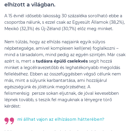
elhízott a világban.
A 15 évnél idősebb lakosság 30 százaléka sorolható ebbe a
csoportba nálunk, s ezzel csak az Egyesült Államok (38,2%),
Mexikó (32,3%) és Új-Zéland (30,7%) előz meg minket.
Nem túlzás, hogy az elhízás napjaink egyik súlyos
népbetegsége, amivel komplexen kell(ene) foglalkozni –
mind a társadalom, mind pedig az egyén szintjén. Már csak
azért is, mert a
tudásra épülő cselekvés
segít hozzá
minket a legcélravezetőbb és leghatékonyabb megoldás
felleléséhez. Ebben az összefüggésben végső célunk nem
más, mint a súlyunk karbantartása, ami hozzájárul
egészségünk és jólétünk megőrzéséhez. A
felismerésig persze sokan eljutnak, de jóval kevesebben
lépnek tovább, s teszik fel maguknak a lényegre törő
kérdést:
mi állhat vajon az elhízásom hátterében?