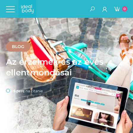
0
BLOG
Az érzelmek és az evés
ellentmondásai
5 perc
na čítanie