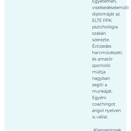
Egyetemen,
viselkedéselemzői
diplomáját az
ELTE PPK
pszichológia
szakán
szerezte.
Évtizedes
harcművészeti
és amatőr
sportolói
múltja
nagyban
segíti a
munkáját.
Egyéni
coachingot
angol nyelven
is vállal.
„Klienseimnek