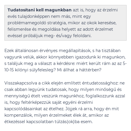
Tudatosítani kell magunkban
azt is, hogy az érzelmi
evés tulajdonképpen nem más, mint egy
problémamegoldó stratégia, mikor az okok keresése,
felismerése és megoldása helyett az adott érzelmet
evéssel próbáljuk meg- és/vagy feloldani.
Ezek általánosan érvényes megállapítások, s ha tisztában
vagyunk velük, akkor könnyebben igazodunk ki magunkon,
s találjuk meg a választ a kérdésre: miért került rám az az 5-
10-15 kilónyi súlyfelesleg? Mi állhat a háttérben?
Visszakapcsolva a cikk elején említett éntudatossághoz: ne
csak abban legyünk tudatosak, hogy milyen minőségű és
mennyiségű ételt veszünk magunkhoz, foglalkozzunk azzal
is, hogy feltérképezzük saját egyéni érzelmi
kapcsolódásainkat az ételhez. Jöjjek rá arra, hogy én mit
kompenzálok, milyen érzelmeket élek át, amikor az
étkezéssel kapcsolatban túlzás(ok)ba esem.