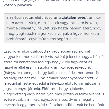
közben jóllakunk.
Erre épül azután életünk során a
„jutalomevés”
: amikor
nem azért eszünk, mert éhesek vagyunk, nem is azért,
mert a pillanatnyi helyzet úgy hozza, hanem azért, hogy
megnyugtassuk magunkat, elvonjuk a figyelmünket a
problémáról, enyhítsük a szorongásunkat.
Eszünk, amikor csalódottak vagy éppen szomorúak
vagyunk (amerikai filmek visszatérő jelenete hogy a hősnő
szerelmi bánatában fog egy nagy kübli fagylaltot és
nagykanállal eszi); nassolunk, amikor idegeskedünk
(hányszor mondjuk, hogy kell a csokoládé, mert endorfint
termel); ételhez nyúlunk, amikor magányosnak érezzük
magunkat (este, egyedül a televízió előtt folyamatosan a
jégszekrényre járunk). Előfordul, hogy a jókedv, az
elégedettség vagy bármilyen más pozitív érzelmi állapot is
evésre csábít minket. Egyszóval a pozitív és a negatív
érzelmek egyaránt evési reflexeket indíthatnak be bennünk.