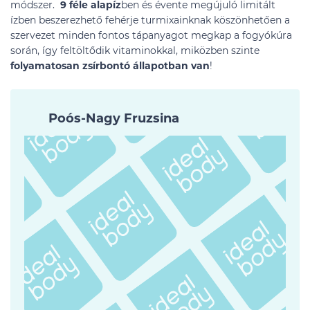
módszer.
9 féle alapíz
ben és évente megújuló limitált
ízben beszerezhető fehérje turmixainknak köszönhetően a
szervezet minden fontos tápanyagot megkap a fogyókúra
során, így feltöltődik vitaminokkal, miközben szinte
folyamatosan zsírbontó állapotban van
!
Poós-Nagy Fruzsina