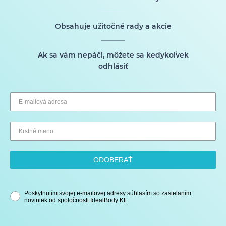
Obsahuje užitočné rady a akcie
Ak sa vám nepáči, môžete sa kedykoľvek
odhlásiť
ODOBERAŤ
Poskytnutím svojej e-mailovej adresy súhlasím so zasielaním
noviniek od spoločnosti IdealBody Kft.