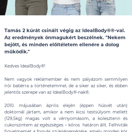
Tamás 2 kúrát csinált végig az IdealBody®
®
-val.
Az eredmények önmagukért beszélnek. "Nekem
bejött, és minden előítéletem ellenére a dolog
működik."
Kedves IdealBody®!
Nem vagyok reklámember és nem pályázom semmilyen
írói babérra a történetemmel, de a siker az siker, és ebben
jelentős szerepe van az IdealBody®-nak
®
.
2010. májusában április elején (éppen húsvét után)
doktornál jártam, amikor a nem kicsi testsúlyom mellett
(129,5kg) magas volt a vérnyomásom, a koleszterin és
cukorszintem az egészséges – kóros határon állt. Felhívták
figyelmemet a fogyás szükségességére, amely minden kór