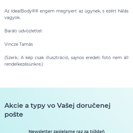
Az IdealBody®
®
engem megnyert az ügynek, s ezért hálás
vagyok.
Baráti üdvözlettel:
Vincze Tamás
(Szerk.: A kép csak illusztráció, sajnos eredeti fotó nem áll
rendelkezésünkre.)
Akcie a typy vo Vašej doručenej
pošte
Newsletter zasielame raz za týždeň