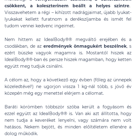
csökkent, a koleszterinem beállt a helyes szintre
.
Visszavehetem a régi – kihízott nadrágjaimat, újabb lyukat-
lyukakat kellett furatnom a derékszíjamba és ismét fel
tudom vennei kedvenc ingeimet.
Nem hittem az IdealBody®
®
megváltó erejében és a
csodákban, de az
eredmények önmagukért beszélnek
, s
ezért büszke vagyok magamra is. Mostantól hiszek az
IdealBody®
®
-ban és persze hiszek magamban, hogy ketten
együtt meg tudjuk csinálni.
A célom az, hogy a következő egy évben (főleg az ünnepek
közeledtével!) ne ugorjon vissza 1 kg-nál több, s jövő év
közepén még egy menettel elérjem a célomat.
Baráti körömben többször szóba került a fogyásom és
ezzel együtt az IdealBody®
®
is. Van aki azt állította, hogy
nem tudja a keveréket lenyelni, vagy számára nem volt
hatásos. Nekem bejött, és minden előítéletem ellenére a
dolog működik.