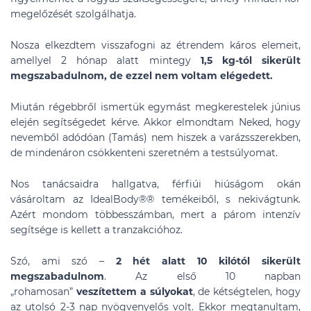
megelőzését szolgálhatja.
Nosza elkezdtem visszafogni az étrendem káros elemeit,
amellyel 2 hónap alatt mintegy
1,5 kg-tól sikerült
megszabadulnom, de ezzel nem voltam elégedett.
Miután régebbről ismertük egymást megkerestelek június
elején segítségedet kérve. Akkor elmondtam Neked, hogy
nevemből adódóan (Tamás) nem hiszek a varázsszerekben,
de mindenáron csökkenteni szeretném a testsúlyomat.
Nos tanácsaidra hallgatva, férfiúi hiúságom okán
vásároltam az IdealBody®
®
temékeiből, s nekivágtunk.
Azért mondom többesszámban, mert a párom intenzív
segítsége is kellett a tranzakcióhoz.
Szó, ami szó –
2 hét alatt 10 kilótól sikerült
megszabadulnom
. Az első 10 napban
„rohamosan”
veszítettem a súlyokat
, de kétségtelen, hogy
az utolsó 2-3 nap nyögvenyelős volt. Ekkor megtanultam,