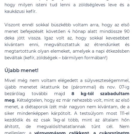
hogy milyen isteni tud lenni a zöldségleves leve és a
kaukázusi kefír.
Viszont ennél sokkal büszkébb voltam arra, hogy az első
menet befejezését követően 4 hónap alatt mindössze 90
deka jött vissza. Igaz volt az, hogy sokkal kevesebbet
kívántam enni, megváltoztattuk az étrendünket és
megtartottunk olyan elemeket, amelyek a napi étkezésben
beváltak (kefír, zöldségek – bármilyen formában!)
Újabb menet!
Mivel még nem voltam elégedett a súlyveszteségemmel,
újabb menetet iktattunk be (párommal) és nov. 07-ig
bezárólag további majd
8 kg-tól szabadultam
meg
. Kétségtelen, hogy ez már nehezebb volt, mint az első
menet, a diétaporok ízét már nagyon nem kívántam, de a
siker mindenképpen kárpótolt. A testsúlyom most 111-el
kezdődik és ez csak 1kg-al több, mint az általam hőn
áhított, de megvalósíthatatlannak tűnt cél. Nem
mellesleg: a
vérnyomásom csökkent, a cukorszinetm