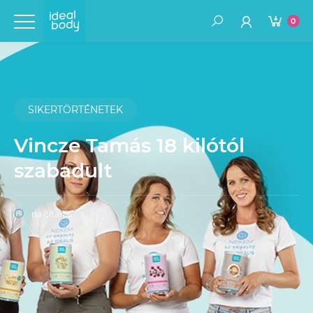
0
SIKERTÖRTÉNETEK
Vincze Tamás 18 kilótól
szabadult
na čítanie