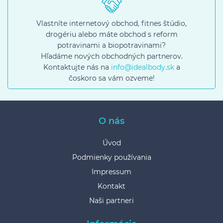
Vlastníte internetový obchod, fitnes štúdio,
drogériu alebo máte obchod s reform
potravinami a biopotravinami?
Hľadáme nových obchodných partnerov.
Kontaktujte nás na
info@idealbody.sk
a
čoskoro sa vám ozveme!
O nás
Úvod
Podmienky používania
Impressum
Kontakt
Naši partneri