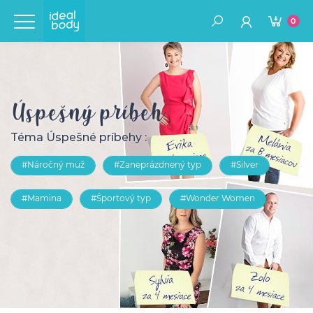
0
Úspešný príbeh
Téma Úspešné príbehy :
#Náročný muž
#Zaneprázdnený typ
#Silver
#Mamina
#Športový typ
#Wonder Women