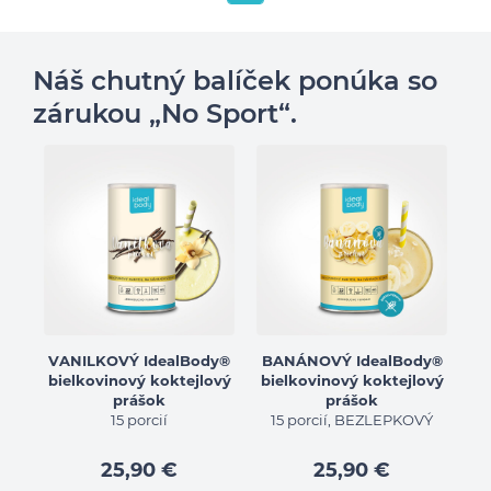
Náš chutný balíček ponúka so
zárukou „No Sport“.
VANILKOVÝ IdealBody®
BANÁNOVÝ IdealBody®
bielkovinový koktejlový
bielkovinový koktejlový
prášok
prášok
15 porcií
15 porcií, BEZLEPKOVÝ
25,90 €
25,90 €