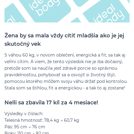
Žena by sa mala vždy cítiť mladšia ako je jej
skutočný vek
S váhou 60 kg, v novom oblečení, energická a fit, sa tak aj
veľmi cítim. A viem, že tento výsledok nie je iba dočasný,
pretože som sa naučila jesť zdravé porcie so správnou
pravidelnosťou, pohybovať sa a osvojiť si životný štýl,
pomocou ktorého môžem svoju váhu držať pod kontrolou.
Stala som sa štíhlou, fit a energickou - a tak to aj zostane!
Nelli sa zbavila 17 kíl za 4 mesiace!
Výsledky v číslach:
Telesná hmotnosť: 78,4 kg → 60,7 kg
Pás: 95 cm → 76 cm
Boky: 110 cm → 92 cm