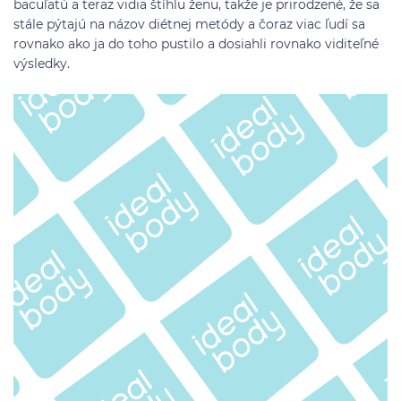
bacuľatú a teraz vidia štíhlu ženu, takže je prirodzené, že sa
stále pýtajú na názov diétnej metódy a čoraz viac ľudí sa
rovnako ako ja do toho pustilo a dosiahli rovnako viditeľné
výsledky.