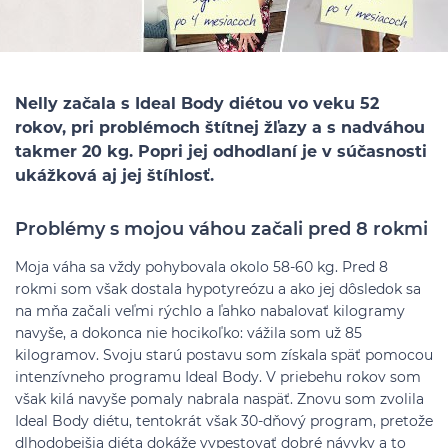
Nelly začala s Ideal Body diétou vo veku 52
rokov, pri problémoch štítnej žľazy a s nadváhou
takmer 20 kg. Popri jej odhodlaní je v súčasnosti
ukážková aj jej štíhlosť.
Problémy s mojou váhou začali pred 8 rokmi
Moja váha sa vždy pohybovala okolo 58-60 kg. Pred 8
rokmi som však dostala hypotyreózu a ako jej dôsledok sa
na mňa začali veľmi rýchlo a ľahko nabalovať kilogramy
navyše, a dokonca nie hocikoľko: vážila som už 85
kilogramov. Svoju starú postavu som získala späť pomocou
intenzívneho programu Ideal Body. V priebehu rokov som
však kilá navyše pomaly nabrala naspäť. Znovu som zvolila
Ideal Body diétu, tentokrát však 30-dňový program, pretože
dlhodobejšia diéta dokáže vypestovať dobré návyky a to