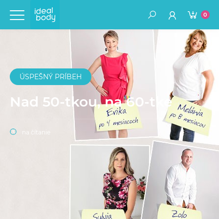
0
ÚSPEŠNÝ PRÍBEH
Nad 50-tkou, na 60-tke
na čítanie