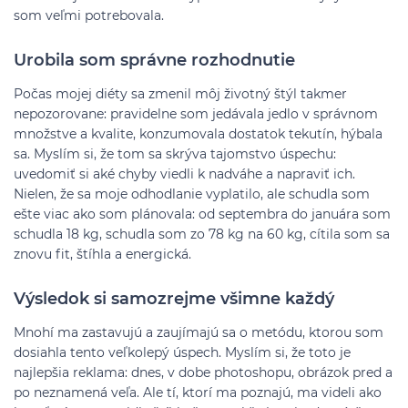
som veľmi potrebovala.
Urobila som správne rozhodnutie
Počas mojej diéty sa zmenil môj životný štýl takmer
nepozorovane: pravidelne som jedávala jedlo v správnom
množstve a kvalite, konzumovala dostatok tekutín, hýbala
sa. Myslím si, že tom sa skrýva tajomstvo úspechu:
uvedomiť si aké chyby viedli k nadváhe a napraviť ich.
Nielen, že sa moje odhodlanie vyplatilo, ale schudla som
ešte viac ako som plánovala: od septembra do januára som
schudla 18 kg, schudla som zo 78 kg na 60 kg, cítila som sa
znovu fit, štíhla a energická.
Výsledok si samozrejme všimne každý
Mnohí ma zastavujú a zaujímajú sa o metódu, ktorou som
dosiahla tento veľkolepý úspech. Myslím si, že toto je
najlepšia reklama: dnes, v dobe photoshopu, obrázok pred a
po neznamená veľa. Ale tí, ktorí ma poznajú, ma videli ako