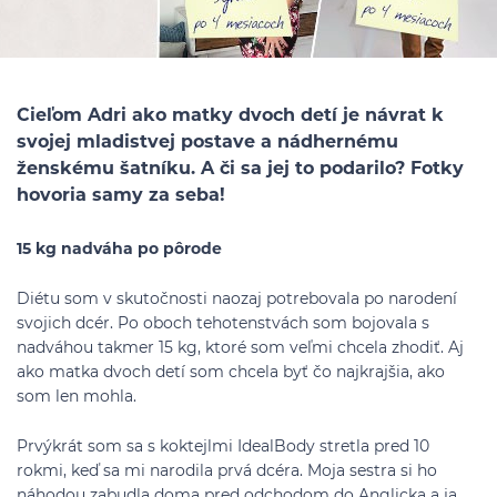
Cieľom Adri ako matky dvoch detí je návrat k
svojej mladistvej postave a nádhernému
ženskému šatníku. A či sa jej to podarilo? Fotky
hovoria samy za seba!
15 kg nadváha po pôrode
Diétu som v skutočnosti naozaj potrebovala po narodení
svojich dcér. Po oboch tehotenstvách som bojovala s
nadváhou takmer 15 kg, ktoré som veľmi chcela zhodiť. Aj
ako matka dvoch detí som chcela byť čo najkrajšia, ako
som len mohla.
Prvýkrát som sa s koktejlmi IdealBody stretla pred 10
rokmi, keď sa mi narodila prvá dcéra. Moja sestra si ho
náhodou zabudla doma pred odchodom do Anglicka a ja