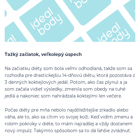
Ťažký začiatok, veľkolepý úspech
Na začiatku diéty som bola veľmi odhodlaná, takže som sa
rozhodla pre drastickejšiu 14-dňovú diétu, ktorá pozostáva z
3 denných koktejlových jedál. Potom, ako čas plynul a ja
som začala vidieť výsledky, zmenila som obedy na tuhé
jedlá a nakoniec som nahrádzala koktejlmi len večere.
Počas diéty pre mňa nebolo najdôležitejšie zrkadlo alebo
váha, ale to, ako sa cítim vo svojej koži. Keď vidím zmenu a
robím pokroky v diéte, to mám najradšej a vždy dostanem
nový impulz. Takýmto spôsobom sa to dá ľahšie zvládnuť.