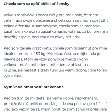
Chcela som sa opäť obliekať žensky
Veľkou motiváciou počas diéty pre mňa bolo, že mám
veľmi rada svoje oblečenie a chcela som sa v ňom opäť cítiť
pekne a žensky. A samozrejme, chcela som sa manželovi
páčiť rovnako ako na začiatku nášho vzťahu, čo bol pre mňa
dôležitý aspekt, hoci ma o to nikdy nežiadal.
Keď som začala držať diétu, chcela som dosiahnuť pre mňa
ideálnu hmotnosť 53 kg. Kritickou časťou môjho tela je
hlavne pás, ktorý sa vždy pohybuje medzi dvomi
veľkosťami. Ak priberiem, priberiem v oblasti pása a
brucha, ale našťastie diéty fungujú veľmi dobre, chce to len
vytrvalosť.
Vysnívaná hmotnosť: prekonaná
Keď tvrdím, že mi diéta išla veľmi dobre, nepreháňam,
pretože išla až príliš dobre. Moja ideálna postava je o 1-2 kilá
viac ako vážim teraz, mám pocit, že som schudla príliš veľa.