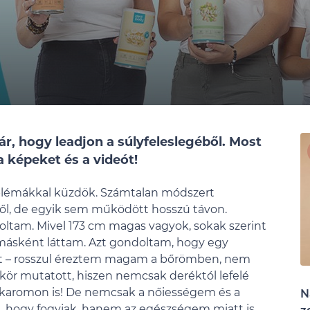
r, hogy leadjon a súlyfeleslegéből. Most
a képeket és a videót!
oblémákkal küzdök. Számtalan módszert
ből, de egyik sem működött hosszú távon.
voltam. Mivel 173 cm magas vagyok, sokak szerint
n másként láttam. Azt gondoltam, hogy egy
t – rosszul éreztem magam a bőrömben, nem
ükör mutatott, hiszen nemcsak deréktól lefelé
a karomon is! De nemcsak a nőiességem és a
N
 hogy fogyjak, hanem az egészségem miatt is.