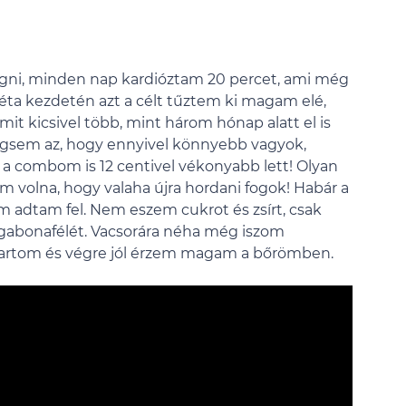
gni, minden nap kardióztam 20 percet, ami még
éta kezdetén azt a célt tűztem ki magam elé,
amit kicsivel több, mint három hónap alatt el is
égsem az, hogy ennyivel könnyebb vagyok,
a combom is 12 centivel vékonyabb lett! Olyan
m volna, hogy valaha újra hordani fogok! Habár a
m adtam fel. Nem eszem cukrot és zsírt, csak
ű gabonafélét. Vacsorára néha még iszom
s tartom és végre jól érzem magam a bőrömben.