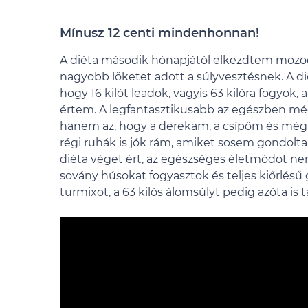
Mínusz 12 centi mindenhonnan!
A diéta második hónapjától elkezdtem mozo
nagyobb löketet adott a súlyvesztésnek. A di
hogy 16 kilót leadok, vagyis 63 kilóra fogyok, 
értem. A legfantasztikusabb az egészben m
hanem az, hogy a derekam, a csípőm és még 
régi ruhák is jók rám, amiket sosem gondolta
diéta véget ért, az egészséges életmódot ne
sovány húsokat fogyasztok és teljes kiőrlés
turmixot, a 63 kilós álomsúlyt pedig azóta i