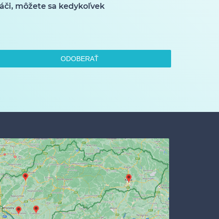
áči, môžete sa kedykoľvek
ODOBERAŤ