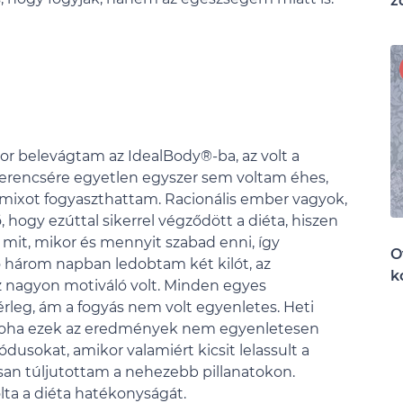
z
kor belevágtam az IdealBody®-ba, az volt a
erencsére egyetlen egyszer sem voltam éhes,
ixot fogyaszthattam. Racionális ember vagyok,
, hogy ezúttal sikerrel végződött a diéta, hiszen
it, mikor és mennyit szabad enni, így
O
ső három napban ledobtam két kilót, az
k
 nagyon motiváló volt. Minden egyes
leg, ám a fogyás nem volt egyenletes. Heti
 noha ezek az eredmények nem egyenletesen
usokat, amikor valamiért kicsit lelassult a
san túljutottam a nehezebb pillanatokon.
ta a diéta hatékonyságát.