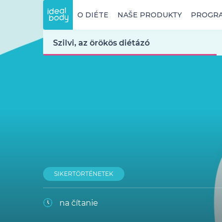
O DIÉTE
NAŠE PRODUKTY
PROGR
Szilvi, az örökös diétázó
SIKERTÖRTÉNETEK
na čítanie