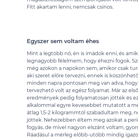
Fitt akartam lenni, nemcsak csinos.
Egyszer sem voltam éhes
Mint a legtöbb nő, én is imádok enni, és ami
legnagyobb félelmem, hogy éhezni fogok. Sz
még azokon a napokon sem, amikor csak turm
aki szeret előre tervezni, ennek is köszönhető
minden napra pontosan meg van adva, hogy m
tervezhető volt az egész folyamat. Már az el
eredmények pedig folyamatosan jöttek és ez
alkalommal egyre kevesebbet mutatott a mér
átlag 1,5-2 kilogrammtól szabadultam meg,
jöttek. Nehezebben éltem meg azokat a periód
fogyás, de mivel nagyon elszánt voltam, gyor
Ráadásul a mérleg előbb-utóbb mindig igazol