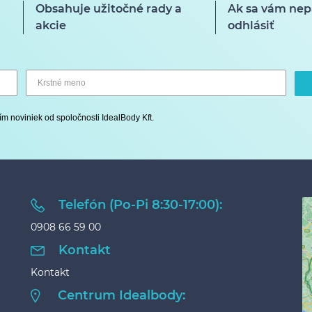
Obsahuje užitočné rady a
Ak sa vám nep
akcie
odhlásiť
ím noviniek od spoločnosti IdealBody Kft.
Telefón (Po-Pi 8:30-17:00):
0908 66 59 00
Kontakt
Kontakt
Centrum Idealbody: