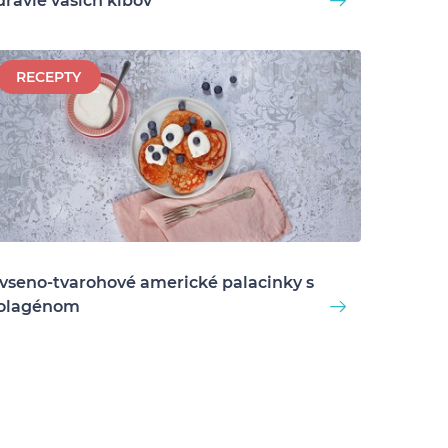
dravie vašich kĺbov
RECEPTY
vseno-tvarohové americké palacinky s
olagénom