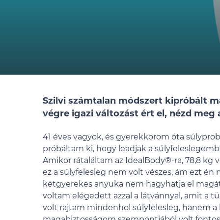
Szilvi számtalan módszert kipróbált má
végre igazi változást ért el, nézd meg 
41 éves vagyok, és gyerekkorom óta súlypr
próbáltam ki, hogy leadjak a súlyfeleslegem
Amikor rátaláltam az IdealBody®-ra, 78,8 kg 
ez a súlyfelesleg nem volt vészes, ám ezt é
kétgyerekes anyuka nem hagyhatja el magá
voltam elégedett azzal a látvánnyal, amit a t
volt rajtam mindenhol súlyfelesleg, hanem 
magabiztosságom szempontjából volt fontos,