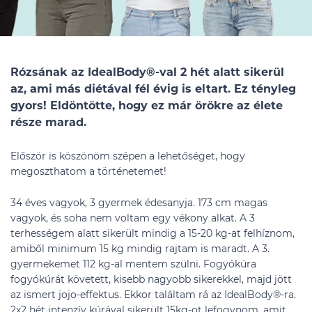
Rózsának az IdealBody®-val 2 hét alatt sikerül
az, ami más diétával fél évig is eltart. Ez tényleg
gyors! Eldöntötte, hogy ez már örökre az élete
része marad.
Először is köszönöm szépen a lehetőséget, hogy
megoszthatom a történetemet!
34 éves vagyok, 3 gyermek édesanyja. 173 cm magas
vagyok, és soha nem voltam egy vékony alkat. A 3
terhességem alatt sikerült mindig a 15-20 kg-at felhíznom,
amiből minimum 15 kg mindig rajtam is maradt. A 3.
gyermekemet 112 kg-al mentem szülni. Fogyókúra
fogyókúrát követett, kisebb nagyobb sikerekkel, majd jött
az ismert jojo-effektus. Ekkor találtam rá az IdealBody®-ra.
2x2 hét intenzív kúrával sikerült 15kg-ot lefogynom, amit