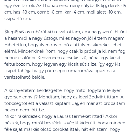
egy éve tartok. Az 1 hónap eredmény súlyba 15 kg, derék -15
cm, has -18 cm, comb -6 cm, kar -4 cm, mell alatt -10 cm,
csípő -14 cm.
$kep1$46-os ruháról 40-re váltottam, ami nagyszerű. Eltűnt
a hasamról a nagy úszógumi és nagyon jól érzem magam.
Hihetetlen, hogy ilyen rövid idő alatt ilyen sikereket lehet
elérni. Mindenkinek írom, hogy csak 1x próbálja ki, nem fog
benne csalódni. Kedvencem a csokis ízű, néha egy kicsit
felturbózom, hogy legyen egy kicsit sütis íze, így egy kis
csipet fahéjjal vagy pár csepp rumaromával igazi nasi
varázsolható belőle.
A környezetem kérdezgette, hogy mitől fogytam le ilyen
gyorsan ennyit? Mondtam, hogy az IdealBody®-t ittam. A
többségtől ezt a választ kaptam: Jaj, én már azt próbáltam
nekem nem jött be...
Mikor rákérdezek, hogy a Laurás terméket ittad? Akkor
néztek, hogy miről beszélek, s végül kiderült, hogy minden
féle saját márkás olcsó porokat ittak, hát elhiszem, hogy