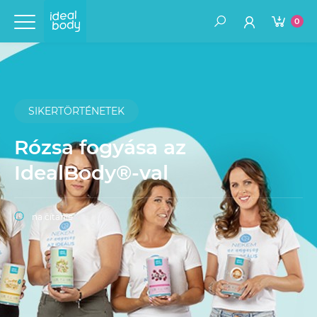
0
SIKERTÖRTÉNETEK
Rózsa fogyása az
IdealBody®-val
na čítanie