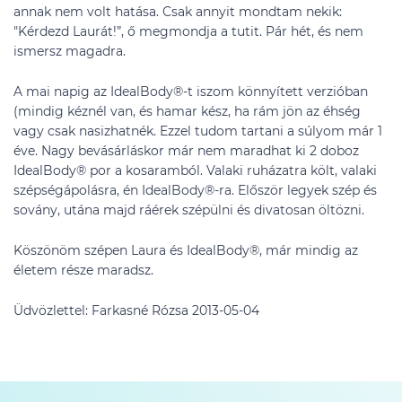
annak nem volt hatása. Csak annyit mondtam nekik:
"Kérdezd Laurát!”, ő megmondja a tutit. Pár hét, és nem
ismersz magadra.
A mai napig az IdealBody®-t iszom könnyített verzióban
(mindig kéznél van, és hamar kész, ha rám jön az éhség
vagy csak nasizhatnék. Ezzel tudom tartani a súlyom már 1
éve. Nagy bevásárláskor már nem maradhat ki 2 doboz
IdealBody® por a kosaramból. Valaki ruházatra költ, valaki
szépségápolásra, én IdealBody®-ra. Először legyek szép és
sovány, utána majd ráérek szépülni és divatosan öltözni.
Köszönöm szépen Laura és IdealBody®, már mindig az
életem része maradsz.
Üdvözlettel: Farkasné Rózsa 2013-05-04