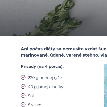
Ani počas diéty sa nemusíte vzdať šun
marinované, údené, varené stehno, vi
Prísady (na 4 porcie):
220 g hnedej ryže
40 g jarnej cibuľky
Soľ
8 vajec