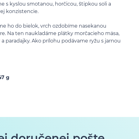
e s kyslou smotanou, horčicou, štipkou soli a
j konzistencie.
me ho do bielok, vrch ozdobíme nasekanou
ere. Na ten naukladáme plátky morčacieho mäsa,
 a paradajky. Ako prílohu podávame ryžu s jarnou
47 g
ej doručenej pošte