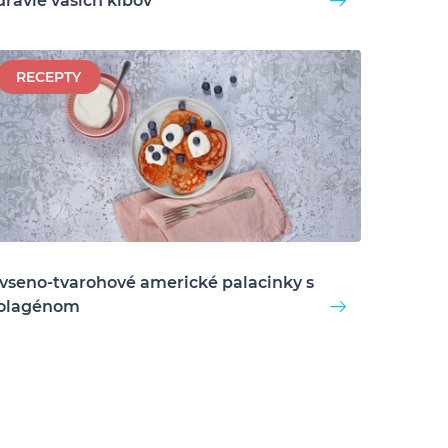
dravie vašich kĺbov
RECEPTY
vseno-tvarohové americké palacinky s
olagénom