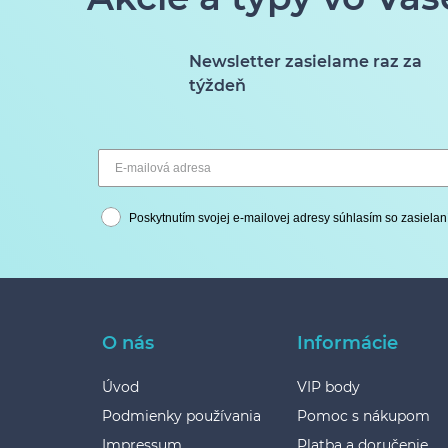
Newsletter zasielame raz za
týždeň
Poskytnutím svojej e-mailovej adresy súhlasím so zasielan
O nás
Informácie
Úvod
VIP body
Podmienky používania
Pomoc s nákupom
Impressum
Platba a doručenie