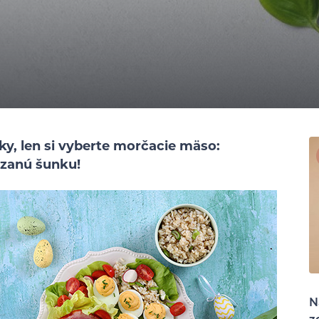
ky, len si vyberte morčacie mäso:
azanú šunku!
N