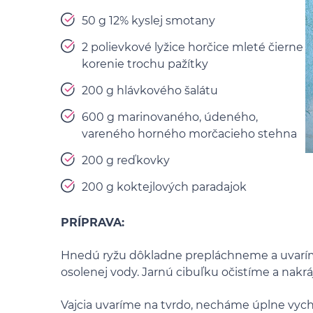
50 g 12% kyslej smotany
2 polievkové lyžice horčice mleté čierne
korenie trochu pažítky
200 g hlávkového šalátu
600 g marinovaného, údeného,
vareného horného morčacieho stehna
200 g reďkovky
200 g koktejlových paradajok
PRÍPRAVA:
Hnedú ryžu dôkladne prepláchneme a uvar
osolenej vody. Jarnú cibuľku očistíme a nakrá
Vajcia uvaríme na tvrdo, necháme úplne vyc