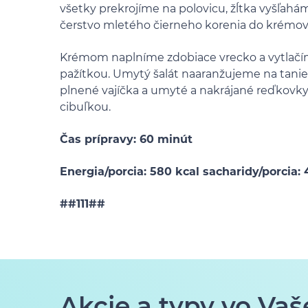
všetky prekrojíme na polovicu, žĺtka vyšľahám
čerstvo mletého čierneho korenia do krémove
Krémom naplníme zdobiace vrecko a vytlačí
pažítkou. Umytý šalát naaranžujeme na tani
plnené vajíčka a umyté a nakrájané reďkovky
cibuľkou.
Čas prípravy: 60 minút
Energia/porcia: 580 kcal sacharidy/porcia: 
##111##
Akcie a typy vo Vaš