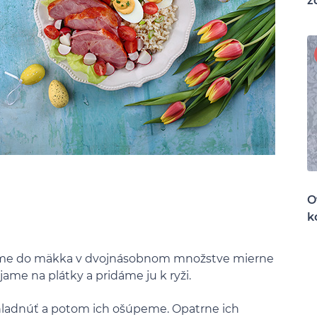
z
O
k
íme do mäkka v dvojnásobnom množstve mierne
jame na plátky a pridáme ju k ryži.
hladnúť a potom ich ošúpeme. Opatrne ich