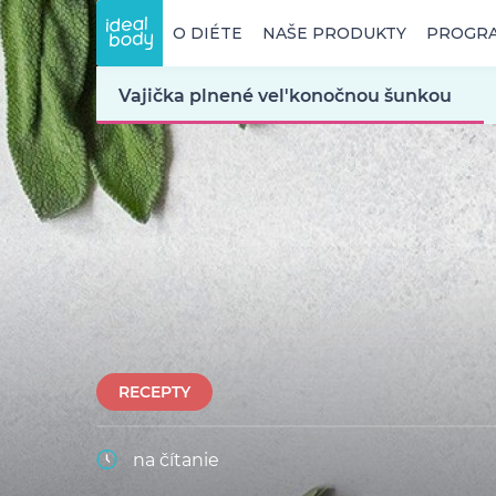
O DIÉTE
NAŠE PRODUKTY
PROGR
Vajička plnené vel'konočnou šunkou
RECEPTY
na čítanie