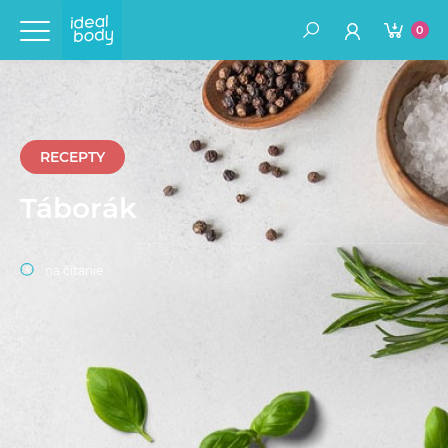
0
RECEPTY
Táborák
na čítanie