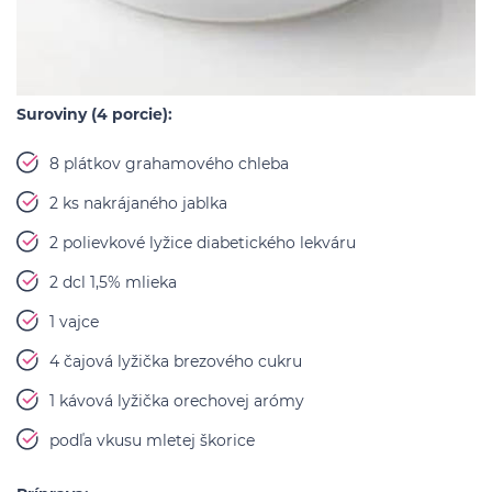
Suroviny (4 porcie):
8 plátkov grahamového chleba
2 ks nakrájaného jablka
2 polievkové lyžice diabetického lekváru
2 dcl 1,5% mlieka
1 vajce
4 čajová lyžička brezového cukru
1 kávová lyžička orechovej arómy
podľa vkusu mletej škorice