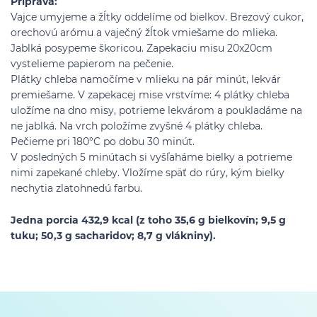
Príprava:
Vajce umyjeme a žĺtky oddelíme od bielkov. Brezový cukor,
orechovú arómu a vaječný žĺtok vmiešame do mlieka.
Jablká posypeme škoricou. Zapekaciu misu 20x20cm
vystelieme papierom na pečenie.
Plátky chleba namočíme v mlieku na pár minút, lekvár
premiešame. V zapekacej mise vrstvíme: 4 plátky chleba
uložíme na dno misy, potrieme lekvárom a poukladáme na
ne jablká. Na vrch položíme zvyšné 4 plátky chleba.
Pečieme pri 180°C po dobu 30 minút.
V posledných 5 minútach si vyšľaháme bielky a potrieme
nimi zapekané chleby. Vložíme späť do rúry, kým bielky
nechytia zlatohnedú farbu.
Jedna porcia 432,9 kcal (z toho 35,6 g bielkovín; 9,5 g
tuku; 50,3 g sacharidov; 8,7 g vlákniny).