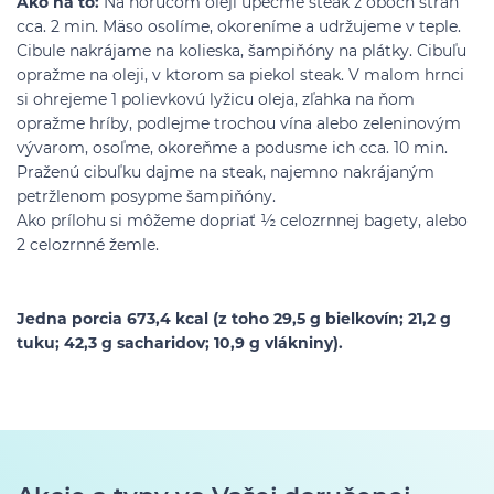
Ako na to:
Na horúcom oleji upečme steak z oboch strán
cca. 2 min. Mäso osolíme, okoreníme a udržujeme v teple.
Cibule nakrájame na kolieska, šampiňóny na plátky. Cibuľu
opražme na oleji, v ktorom sa piekol steak. V malom hrnci
si ohrejeme 1 polievkovú lyžicu oleja, zľahka na ňom
opražme hríby, podlejme trochou vína alebo zeleninovým
vývarom, osoľme, okoreňme a podusme ich cca. 10 min.
Praženú cibuľku dajme na steak, najemno nakrájaným
petržlenom posypme šampiňóny.
Ako prílohu si môžeme dopriať ½ celozrnnej bagety, alebo
2 celozrnné žemle.
Jedna porcia 673,4 kcal (z toho 29,5 g bielkovín; 21,2 g
tuku; 42,3 g sacharidov; 10,9 g vlákniny).