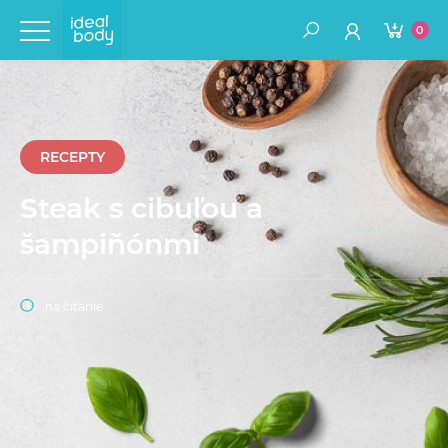
0
RECEPTY
Steak s cibuľou a
šampiňónmi
na čítanie