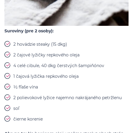
Suroviny (pre 2 osoby):
2 hovädzie steaky (15 dkg)
2 čajové lyžičky repkového oleja
4 celé cibule, 40 dkg čerstvých šampiňónov
1 čajová lyžička repkového oleja
½ fľaše vína
2 polievokové lyžice najemno nakrájaného petržlenu
soľ
čierne korenie