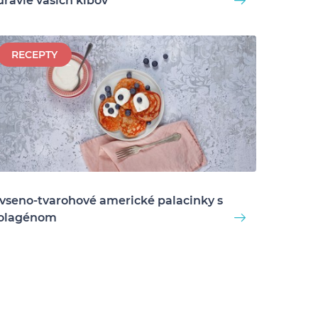
dravie vašich kĺbov
RECEPTY
vseno-tvarohové americké palacinky s
olagénom