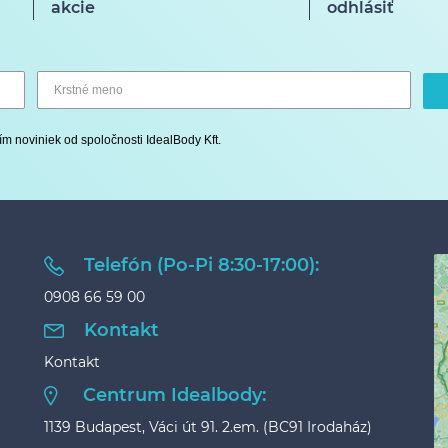
akcie
odhlásiť
ím noviniek od spoločnosti IdealBody Kft.
Telefón (Po-Pi 8:30-17:00):
0908 66 59 00
Kontakt
Kontakt
Centrum Idealbody:
1139 Budapest, Váci út 91. 2.em. (BC91 Irodaház)