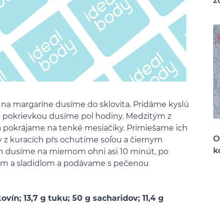
z
na margaríne dusíme do sklovita. Pridáme kyslú
pod pokrievkou dusíme pol hodiny. Medzitým z
á pokrájame na tenké mesiačiky. Primiešame ich
O
y z kuracích pŕs ochutíme soľou a čiernym
k
h dusíme na miernom ohni asi 10 minút, po
tom a sladidlom a podávame s pečenou
ovín; 13,7 g tuku; 50 g sacharidov; 11,4 g