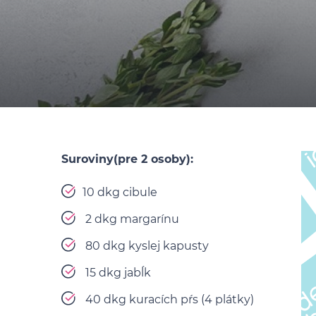
Suroviny(pre 2 osoby):
10 dkg cibule
2 dkg margarínu
80 dkg kyslej kapusty
15 dkg jabĺk
40 dkg kuracích pŕs (4 plátky)