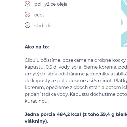
pol. lyžice oleja
ocot
sladidlo
Ako na to:
Cibuľu očistíme, posekáme na drobné kocky, 
kapustu, 0,5 dl vody, soľ a čierne korenie, 
umytých jabĺk odstránime jadrovníky a jablk
do kapusty a spolu dusíme asi 5 minút. Plátk
korením, opečieme z oboch strán a potom ic
pridaní troška vody. Kapustu dochutíme oc
kuracinou.
Jedna porcia 484,2 kcal (z toho 39,4 g bielk
vlákniny).