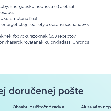
soby. Energetickú hodnotu (E) a obsah
 osobu.
tuku, smotana 12%!
z energetickej hodnoty a obsahu sacharidov v
geknek, fogyókúrázóknak (399 receptov
Konyhasarok rovatának különkiadása, Chronos
ej doručenej pošte
Obsahuje užitočné rady a
Ak sa vám nep