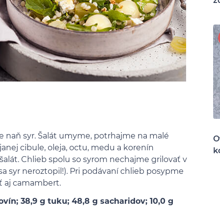
z
e naň syr. Šalát umyme, potrhajme na malé
O
anej cibule, oleja, octu, medu a korenín
k
šalát. Chlieb spolu so syrom nechajme grilovať v
a syr neroztopil!). Pri podávaní chlieb posypme
ť aj camambert.
ovín; 38,9 g tuku; 48,8 g sacharidov; 10,0 g