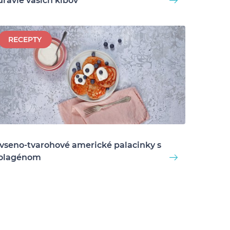
dravie vašich kĺbov
RECEPTY
vseno-tvarohové americké palacinky s
olagénom