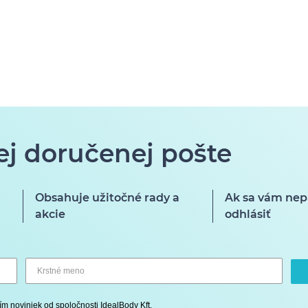
ej doručenej pošte
Obsahuje užitočné rady a
Ak sa vám nep
akcie
odhlásiť
ím noviniek od spoločnosti IdealBody Kft.