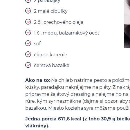
2 paradajky
2 malé cibuľky
2 čl. orechového oleja
1 čl. medu, balzamikový ocot
soľ
čierne korenie
čerstvá bazalka
Ako na to:
Na chlieb natrime pesto a položm
kúsky, paradajku nakrájajme na pláty. Z nakráj
pripravme šalátový dressing a nalejme ho na 
rúre, kým syr nezmäkne (dajme si pozor, aby s
bazalkou. Miesto kozieha syra môžeme použi
Jedna porcia 671,6 kcal (z toho 30,9 g bielk
vlákniny).