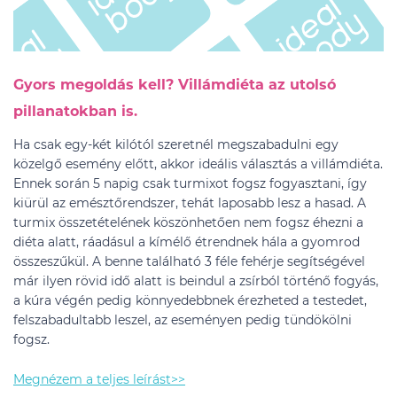
Gyors megoldás kell? Villámdiéta az utolsó
pillanatokban is.
Ha csak egy-két kilótól szeretnél megszabadulni egy
közelgő esemény előtt, akkor ideális választás a villámdiéta.
Ennek során 5 napig csak turmixot fogsz fogyasztani, így
kiürül az emésztőrendszer, tehát laposabb lesz a hasad. A
turmix összetételének köszönhetően nem fogsz éhezni a
diéta alatt, ráadásul a kímélő étrendnek hála a gyomrod
összeszűkül. A benne található 3 féle fehérje segítségével
már ilyen rövid idő alatt is beindul a zsírból történő fogyás,
a kúra végén pedig könnyedebbnek érezheted a testedet,
felszabadultabb leszel, az eseményen pedig tündökölni
fogsz.
Megnézem a teljes leírást>>