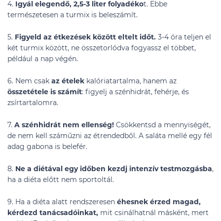
4.
Igyál elegendő, 2,5-3 liter folyadéko
t. Ebbe
természetesen a turmix is beleszámít.
5.
Figyeld az étkezések között eltelt időt.
3-4 óra teljen el
két turmix között, ne összetorlódva fogyassz el többet,
például a nap végén.
6. Nem csak
az ételek
kalóriatartalma, hanem az
összetétele is számít
: figyelj a szénhidrát, fehérje, és
zsírtartalomra.
7.
A szénhidrát nem ellenség!
Csökkentsd a mennyiségét,
de nem kell száműzni az étrendedből. A saláta mellé egy fél
adag gabona is belefér.
8.
Ne a diétával egy időben kezdj intenzív testmozgásba
,
ha a diéta előtt nem sportoltál.
9. Ha a diéta alatt rendszeresen
éhesnek érzed magad,
kérdezd tanácsadóinkat,
mit csinálhatnál másként, mert