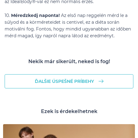
az IdealBody®-val ez nem normális érzés.
10.
Méredzkedj naponta!
Az első nap reggelén mérd le a
súlyod és a körméreteidet is centivel, ez a diéta során
motiválni fog. Fontos, hogy mindid ugyanabban az időben
mérd magad, így napról napra látod az eredményt.
Nekik már sikerült, neked is fog!
ĎALŠIE ÚSPEŠNÉ PRÍBEHY
Ezek is érdekelhetnek