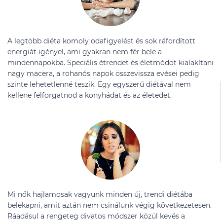
A legtöbb diéta komoly odafigyelést és sok ráfordított
energiát igényel, ami gyakran nem fér bele a
mindennapokba. Speciális étrendet és életmódot kialakítani
nagy macera, a rohanós napok összevissza evései pedig
szinte lehetetlenné teszik. Egy egyszerű diétával nem
kellene felforgatnod a konyhádat és az életedet.
Mi nők hajlamosak vagyunk minden új, trendi diétába
belekapni, amit aztán nem csinálunk végig következetesen.
Ráadásul a rengeteg divatos módszer közül kevés a