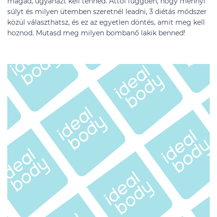
magad, ugyanazt kell tenned. Attól függően, hogy mennyi
súlyt és milyen ütemben szeretnél leadni, 3 diétás módszer
közül választhatsz, és ez az egyetlen döntés, amit meg kell
hoznod. Mutasd meg milyen bombanő lakik benned!