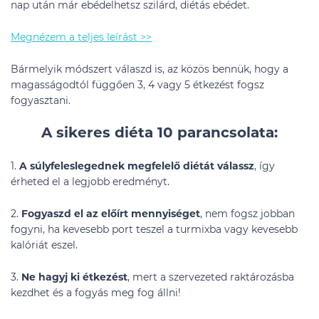
nap után már ebédelhetsz szilárd, diétás ebédet.
Megnézem a teljes leírást >>
Bármelyik módszert válaszd is, az közös bennük, hogy a
magasságodtól függően 3, 4 vagy 5 étkezést fogsz
fogyasztani.
A sikeres diéta 10 parancsolata:
1.
A
súlyfeleslegednek megfelelő diétát válassz
, így
érheted el a legjobb eredményt.
2.
Fogyaszd el az előírt mennyiséget
, nem fogsz jobban
fogyni, ha kevesebb port teszel a turmixba vagy kevesebb
kalóriát eszel.
3.
Ne hagyj ki étkezést
, mert a szervezeted raktározásba
kezdhet és a fogyás meg fog állni!