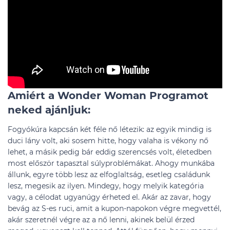
Amiért a Wonder Woman Programot
neked ajánljuk:
Fogyókúra kapcsán két féle nő létezik: az egyik mindig is
duci lány volt, aki sosem hitte, hogy valaha is vékony nő
lehet, a másik pedig bár eddig szerencsés volt, életedben
most először tapasztal súlyproblémákat. Ahogy munkába
állunk, egyre több lesz az elfoglaltság, esetleg családunk
lesz, megesik az ilyen. Mindegy, hogy melyik kategória
vagy, a célodat ugyanúgy érheted el. Akár az zavar, hogy
bevág az S-es ruci, amit a kupon-napokon végre megvettél,
akár szeretnél végre az a nő lenni, akinek belül érzed