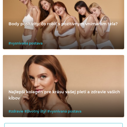
Body positivity: čo robiť s pozitívnym vnímaním tela?
#vysnívaná postava
Najlepší kolagén pre krásu vašej pleti a zdravie vašich
kĺbov
#zdravie
#životný štýl
#vysnívaná postava