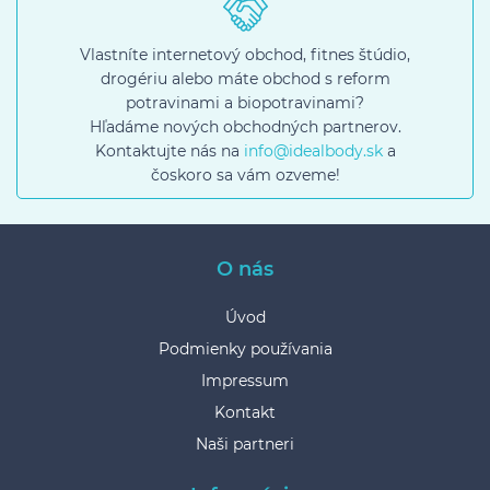
Vlastníte internetový obchod, fitnes štúdio,
drogériu alebo máte obchod s reform
potravinami a biopotravinami?
Hľadáme nových obchodných partnerov.
Kontaktujte nás na
info@idealbody.sk
a
čoskoro sa vám ozveme!
O nás
Úvod
Podmienky používania
Impressum
Kontakt
Naši partneri