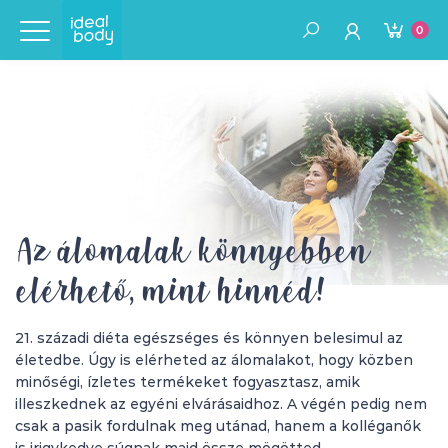
0
Az álomalak könnyebben
elérhető, mint hinnéd!
21. századi diéta egészséges és könnyen belesimul az
életedbe. Úgy is elérheted az álomalakot, hogy közben
minőségi, ízletes termékeket fogyasztasz, amik
illeszkednek az egyéni elvárásaidhoz. A végén pedig nem
csak a pasik fordulnak meg utánad, hanem a kolléganők