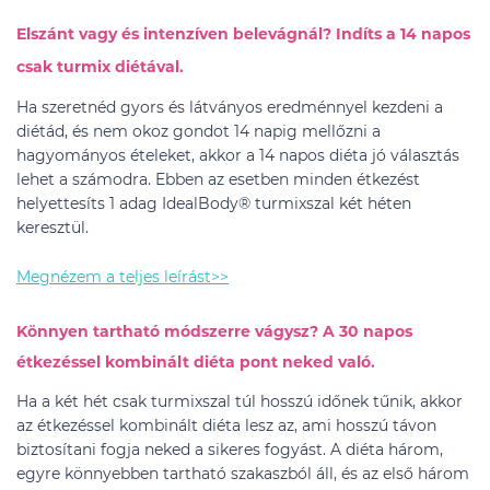
Elszánt vagy és intenzíven belevágnál? Indíts a 14 napos
csak turmix diétával.
Ha szeretnéd gyors és látványos eredménnyel kezdeni a
diétád, és nem okoz gondot 14 napig mellőzni a
hagyományos ételeket, akkor a 14 napos diéta jó választás
lehet a számodra. Ebben az esetben minden étkezést
helyettesíts 1 adag IdealBody® turmixszal két héten
keresztül.
Megnézem a teljes leírást>>
Könnyen tartható módszerre vágysz? A 30 napos
étkezéssel kombinált diéta pont neked való.
Ha a két hét csak turmixszal túl hosszú időnek tűnik, akkor
az étkezéssel kombinált diéta lesz az, ami hosszú távon
biztosítani fogja neked a sikeres fogyást. A diéta három,
egyre könnyebben tartható szakaszból áll, és az első három