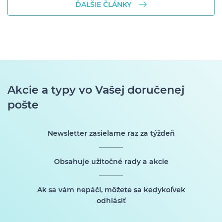
ĎALŠIE ČLÁNKY
Akcie a typy vo Vašej doručenej
pošte
Newsletter zasielame raz za týždeň
Obsahuje užitočné rady a akcie
Ak sa vám nepáči, môžete sa kedykoľvek
odhlásiť