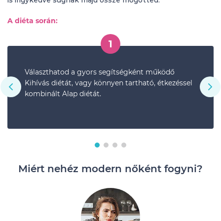
is irigykedve súgnak majd össze mögötted.
A diéta során:
1
Választhatod a gyors segítségként működő
Kihívás diétát, vagy könnyen tartható, étkezéssel
kombinált Alap diétát.
Miért nehéz modern nőként fogyni?