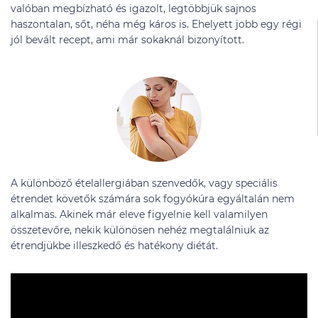
valóban megbízható és igazolt, legtöbbjük sajnos
haszontalan, sőt, néha még káros is. Ehelyett jobb egy régi
jól bevált recept, ami már sokaknál bizonyított.
A különböző ételallergiában szenvedők, vagy speciális
étrendet követők számára sok fogyókúra egyáltalán nem
alkalmas. Akinek már eleve figyelnie kell valamilyen
összetevőre, nekik különösen nehéz megtalálniuk az
étrendjükbe illeszkedő és hatékony diétát.