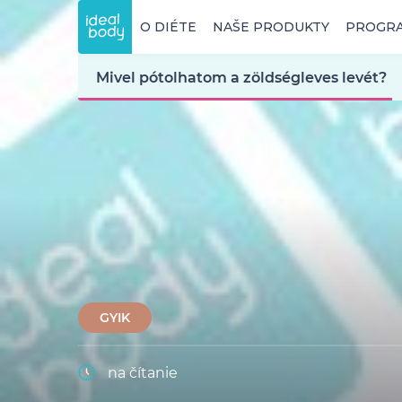
O DIÉTE
NAŠE PRODUKTY
PROGR
Mivel pótolhatom a zöldségleves levét?
GYIK
na čítanie