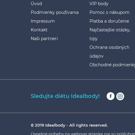
Úvod
VIP body
Podmienky používania
Pomoc s nákupom
Impressum
Platba a doručenie
Kontakt
Najčastejšie otázky,
Naši partneri
tipy
Ochrana osobných
údajov
Obchodné podmienk
Sledujte diétu Idealbody!
© 2019 Idealbody - All rights reserved.
Úspešné príbehy na webovej stránke nie sú prísľubom, 