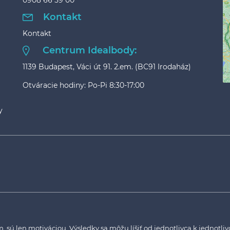
0908 66 59 00
Kontakt
Kontakt
Centrum Idealbody:
1139 Budapest, Váci út 91. 2.em. (BC91 Irodaház)
Otváracie hodiny: Po-Pi 8:30-17:00
y
sú len motiváciou. Výsledky sa môžu líšiť od jednotlivca k jednotlivc