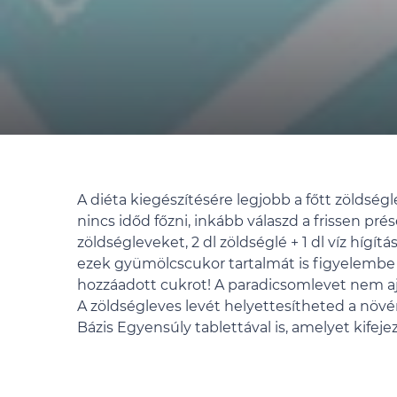
A diéta kiegészítésére legjobb a főtt zöldség
nincs időd főzni, inkább válaszd a frissen pr
zöldségleveket, 2 dl zöldséglé + 1 dl víz híg
ezek gyümölcscukor tartalmát is figyelembe 
hozzáadott cukrot! A paradicsomlevet nem ajá
A zöldségleves levét helyettesítheted a növ
Bázis Egyensúly tablettával is, amelyet kifeje