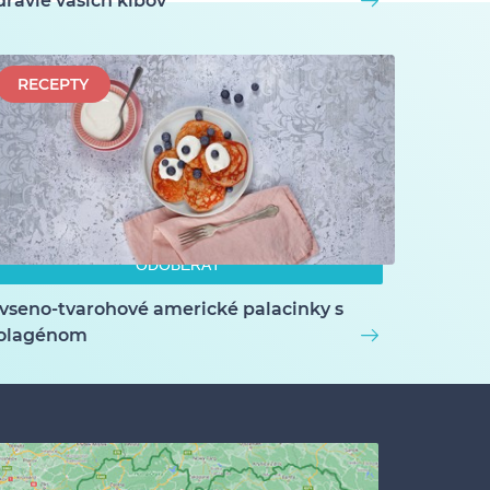
dravie vašich kĺbov
RECEPTY
áči, môžete sa kedykoľvek
ODOBERAŤ
vseno-tvarohové americké palacinky s
olagénom