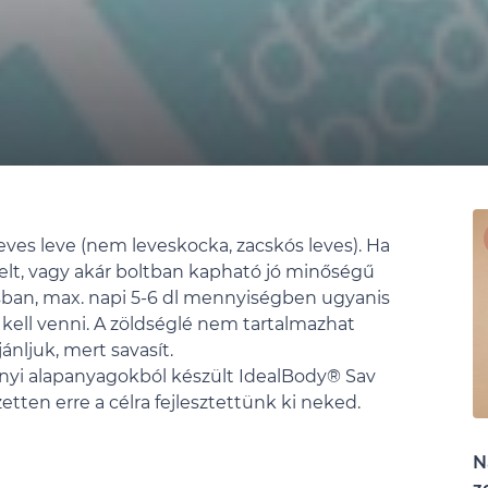
leves leve (nem leveskocka, zacskós leves). Ha
éselt, vagy akár boltban kapható jó minőségű
ításban, max. napi 5-6 dl mennyiségben ugyanis
kell venni. A zöldséglé nem tartalmazhat
nljuk, mert savasít.
ényi alapanyagokból készült IdealBody® Sav
zetten erre a célra fejlesztettünk ki neked.
N