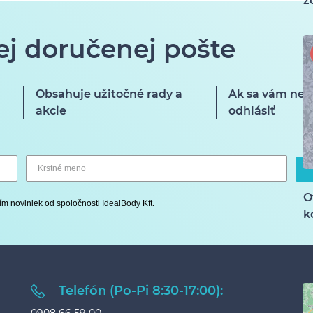
z
ej doručenej pošte
Obsahuje užitočné rady a
Ak sa vám nep
akcie
odhlásiť
O
ím noviniek od spoločnosti IdealBody Kft.
k
Telefón (Po-Pi 8:30-17:00):