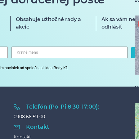
z
Obsahuje užitočné rady a
Ak sa vám nep
akcie
odhlásiť
ím noviniek od spoločnosti IdealBody Kft.
O
k
Telefón (Po-Pi 8:30-17:00):
0908 66 59 00
Kontakt
Kontakt