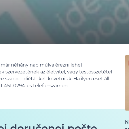
át már néhány nap múlva érezni lehet
szervezetének az életvitel, vagy testösszetétel
e szabott diétát kell követniük. Ha ilyen eset áll
1-451-0294-es telefonszámon.
N
ej doručenej pošte