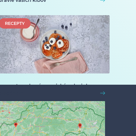
dravie vašich kĺbov
áči, môžete sa kedykoľvek
RECEPTY
ODOBERAŤ
vseno-tvarohové americké palacinky s
olagénom