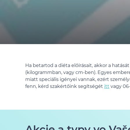
Ha betartod a diéta előírásait, akkor a hatás
(kilogrammban, vagy cm-ben). Egyes emberek 
miatt speciális igényei vannak, ezért személyr
fenn, kérd szakértőink segítségét
itt
vagy 06-
Akcie a typy vo Vaš