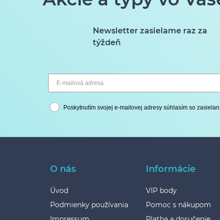
Newsletter zasielame raz za
týždeň
Poskytnutím svojej e-mailovej adresy súhlasím so zasielan
O nás
Informácie
Úvod
VIP body
Podmienky používania
Pomoc s nákupom
Impressum
Platba a doručenie