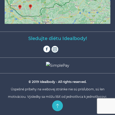
Sledujte diétu Idealbody!
© 2019 Idealbody - All rights reserved.
Úspešné príbehy na webovej stránke nie sú prísľubom, sú len
motiváciou. Výsledky sa môžu líšiť od jednotlivca k jednotlivcovi.