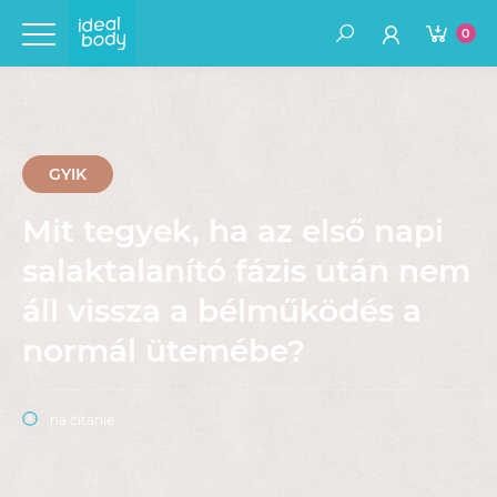
0
GYIK
Mit tegyek, ha az első napi
salaktalanító fázis után nem
áll vissza a bélműködés a
normál ütemébe?
na čítanie