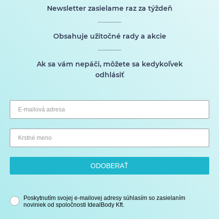
Newsletter zasielame raz za týždeň
Obsahuje užitočné rady a akcie
Ak sa vám nepáči, môžete sa kedykoľvek
odhlásiť
ODOBERAŤ
Poskytnutím svojej e-mailovej adresy súhlasím so zasielaním
noviniek od spoločnosti IdealBody Kft.