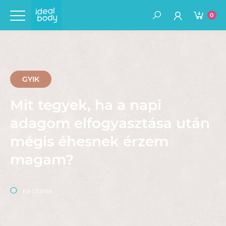
0
GYIK
Mit tegyek, ha a napi
adagom elfogyasztása után
mégis éhesnek érzem
magam?
na čítanie