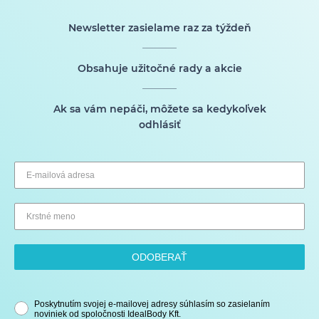
Newsletter zasielame raz za týždeň
Obsahuje užitočné rady a akcie
Ak sa vám nepáči, môžete sa kedykoľvek
odhlásiť
ODOBERAŤ
Poskytnutím svojej e-mailovej adresy súhlasím so zasielaním
noviniek od spoločnosti IdealBody Kft.