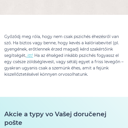
Győződj meg róla, hogy nem csak pszichés éhezésről van
szó. Ha biztos vagy benne, hogy kevés a kalóriabevitel (pl.
gyengének, erőtlennek érzed magad) kérd szakértőink
segítségét,
itt!
Ha az éhséged inkább pszichés fogyassz el
egy csésze zöldséglevest, vagy sétálj egyet a friss levegőn –
gyakran ugyanis csak a szemünk éhes, amit a fejünk
kiszellőztetésével könnyen orvosolhatunk.
Akcie a typy vo Vašej doručenej
pošte