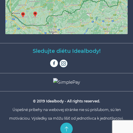
Sledujte diétu Idealbody!
© 2019 Idealbody - All rights reserved.
Úspešné príbehy na webovej stránke nie sú prísľubom, sú len
motiváciou. Výsledky sa môžu líšiť od jednotlivca k jednotlivcovi.