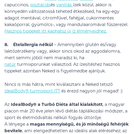
capuccinos,
pisztáciás
és
vaníliás
ízek közül, akkor is
könnyedén változatossá teheted étkezésed, ha egy-egy
adagot mentával, citromfűvel, fahéjjal, cukormentes
kakaóporral, gyümölcs-, vagy mandulaaromával fűszerezel.
Hasznos tippeket itt kaphatsz új íz élményeidhez.
8. Ételallergia nélkül
– Amennyiben glutén és/vagy
laktózérzékeny vagy, akkor sincs okod az aggodalomra,
mert semmi jóból nem maradsz ki, ha
natúr
turmixporunkat választod. Az ízesítéshez hasznos
tippeket azonban Neked is figyelmedbe ajánljuk.
Nincs is más hátra, mint kiválasztani a Neked tetsző
IdealBody® turmixport ITT
és érezd nagyon jól magad! :)
Az
IdealBody®
a Turbó Diéta által kialakított
, a magyar
piacon már 20 éve jelen lévő diétás táplálkozási módszer, a
sport és életmódváltás nélküli fogyás úttörője.
A lényege a
magas mennyiségű, és jó minőségű fehérjék
bevitele
, ami elengedhetetlen az ideális alak eléréséhez; az