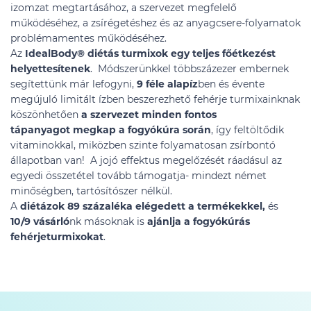
izomzat megtartásához, a szervezet megfelelő
működéséhez, a zsírégetéshez és az anyagcsere-folyamatok
problémamentes működéséhez.
Az
IdealBody®
diétás turmixok egy teljes főétkezést
helyettesítenek
. Módszerünkkel többszázezer embernek
segítettünk már lefogyni,
9 féle alapíz
ben és évente
megújuló limitált ízben beszerezhető fehérje turmixainknak
köszönhetően
a szervezet minden fontos
tápanyagot megkap a fogyókúra során
, így feltöltődik
vitaminokkal, miközben szinte folyamatosan zsírbontó
állapotban van! A jojó effektus megelőzését ráadásul az
egyedi összetétel tovább támogatja- mindezt német
minőségben, tartósítószer nélkül.
A
diétázok 89 százaléka elégedett a termékekkel,
és
10/9 vásárló
nk másoknak is
ajánlja a fogyókúrás
fehérjeturmixokat
.