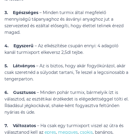
3. Egészséges
– Minden turmix által megfelelő
mennyiségű tápanyaghoz és ásványi anyaghoz jut a
szervezeted és ezáltal elősegíti, hogy élettel telinek érezd
magad.
4. Egyszerű
– Az elkészítése csupán ennyi: 4 adagoló
kanál turmixport elkeversz 2,5dl tejbe.
5. Látványos
– Az is biztos, hogy akár fogyókúrázol, akár
csak szeretnéd a súlyodat tartani, Te leszel a legcsinosabb a
tengerparton.
6. Gusztusos
– Minden pohár turmix, bármelyik ízt is
választod, az esztétikai érzékedet is elégedettséggel tölti el.
Ráadásul jégkockával, shake-ként fogyasztva feltűnően
nyárias és üde.
7. Változatos
– Ha csak egy turmixport viszel az útra és
választanod kell az
epres
,
meggyes
,
csokis
, banános,