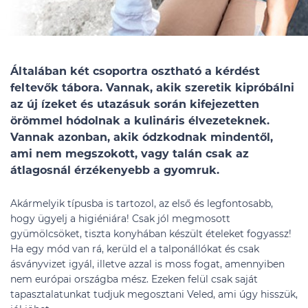
Általában két csoportra osztható a kérdést
feltevők tábora. Vannak, akik szeretik kipróbálni
az új ízeket és utazásuk során kifejezetten
örömmel hódolnak a kulináris élvezeteknek.
Vannak azonban, akik ódzkodnak mindentől,
ami nem megszokott, vagy talán csak az
átlagosnál érzékenyebb a gyomruk.
Akármelyik típusba is tartozol, az első és legfontosabb,
hogy ügyelj a higiéniára! Csak jól megmosott
gyümölcsöket, tiszta konyhában készült ételeket fogyassz!
Ha egy mód van rá, kerüld el a talponállókat és csak
ásványvizet igyál, illetve azzal is moss fogat, amennyiben
nem európai országba mész. Ezeken felül csak saját
tapasztalatunkat tudjuk megosztani Veled, ami úgy hisszük,