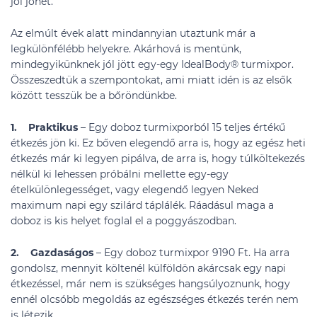
jól jöhet.
Az elmúlt évek alatt mindannyian utaztunk már a
legkülönfélébb helyekre. Akárhová is mentünk,
mindegyikünknek jól jött egy-egy IdealBody® turmixpor.
Összeszedtük a szempontokat, ami miatt idén is az elsők
között tesszük be a bőröndünkbe.
1. Praktikus
– Egy doboz turmixporból 15 teljes értékű
étkezés jön ki. Ez bőven elegendő arra is, hogy az egész heti
étkezés már ki legyen pipálva, de arra is, hogy túlköltekezés
nélkül ki lehessen próbálni mellette egy-egy
ételkülönlegességet, vagy elegendő legyen Neked
maximum napi egy szilárd táplálék. Ráadásul maga a
doboz is kis helyet foglal el a poggyászodban.
2. Gazdaságos
– Egy doboz turmixpor 9190 Ft. Ha arra
gondolsz, mennyit költenél külföldön akárcsak egy napi
étkezéssel, már nem is szükséges hangsúlyoznunk, hogy
ennél olcsóbb megoldás az egészséges étkezés terén nem
is létezik.