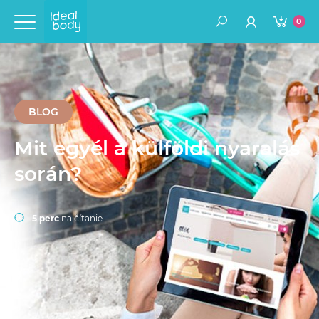
0
BLOG
Mit egyél a külföldi nyaralás
során?
5 perc
na čítanie