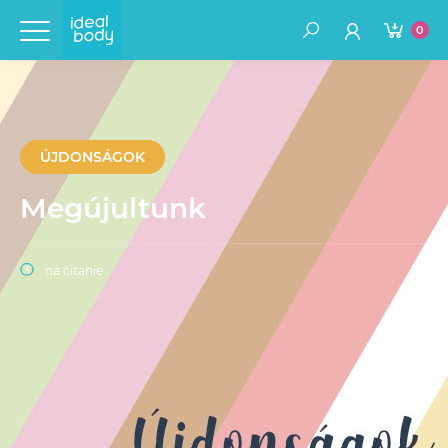
0
ÚJDONSÁGOK
Megújultunk
na čítanie