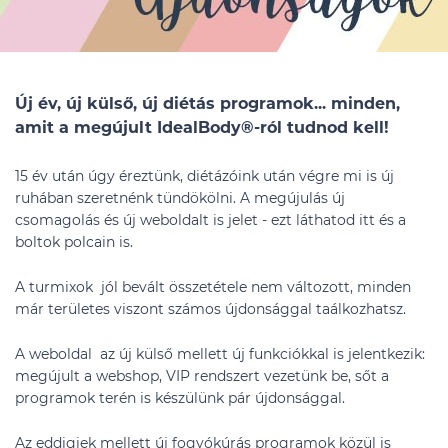
Új év, új külső, új diétás programok... minden,
amit a megújult IdealBody®-ról tudnod kell!
15 év után úgy éreztünk, diétázóink után végre mi is új
ruhában szeretnénk tündökölni. A megújulás új
csomagolás és új weboldalt is jelet - ezt láthatod itt és a
boltok polcain is.
A turmixok jól bevált összetétele nem változott, minden
már területes viszont számos újdonsággal taálkozhatsz.
A weboldal az új külső mellett új funkciókkal is jelentkezik:
megújult a webshop, VIP rendszert vezetünk be, sőt a
programok terén is készülünk pár újdonsággal.
Az eddigiek mellett új fogyókúrás programok közül is