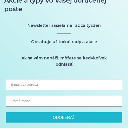
Akcie a typy vo Vašej doručenej
pošte
Newsletter zasielame raz za týždeň
Obsahuje užitočné rady a akcie
Ak sa vám nepáči, môžete sa kedykoľvek
odhlásiť
ODOBERAŤ