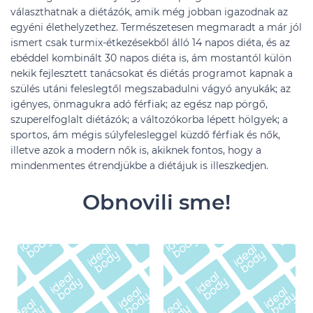
választhatnak a diétázók, amik még jobban igazodnak az
egyéni élethelyzethez. Természetesen megmaradt a már jól
ismert csak turmix-étkezésekből álló 14 napos diéta, és az
ebéddel kombinált 30 napos diéta is, ám mostantól külön
nekik fejlesztett tanácsokat és diétás programot kapnak a
szülés utáni feleslegtől megszabadulni vágyó anyukák; az
igényes, önmagukra adó férfiak; az egész nap pörgő,
szuperelfoglalt diétázók; a változókorba lépett hölgyek; a
sportos, ám mégis súlyfelesleggel küzdő férfiak és nők,
illetve azok a modern nők is, akiknek fontos, hogy a
mindenmentes étrendjükbe a diétájuk is illeszkedjen.
Obnovili sme!