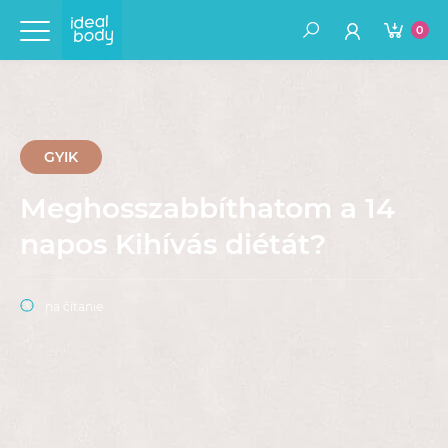
0
GYIK
Meghosszabbíthatom a 14
napos Kihívás diétát?
na čítanie