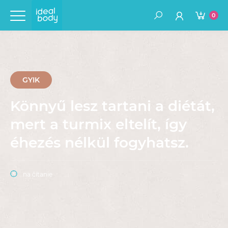
0
GYIK
Könnyű lesz tartani a diétát,
mert a turmix eltelít, így
éhezés nélkül fogyhatsz.
na čítanie