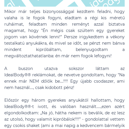
Mikor már teljes bizonyossággal kezdtem feladni, hogy
valaha is le fogok fogyni, eladtam a régi kis méretű
ruháimat, feladtam minden reményt azzal biztatva
magamat, hogy "Én mégis csak szültem egy gyereket
jogom van kövérnek lenni!" Persze irigykedtem a vékony
testalkatú anyukákra, és mivel se időt, se pénzt nem bánva
mindent kipróbáltam, belenyugodtam a
megváltoztathatatlanba: én már nem fogok lefogyni!
A buszon utazva sokszor láttam az
IdealBody®
®
reklámokat, de nevetve gondoltam, hogy "Na
ennek már NEM dőlők be....!!!! Egy újabb csodaszer, ami
nem használ...., csak kidobott pénz!
Először egy három gyerekes anyukától hallottam, hogy
IdealBody®
®
-t ivott, és valóban használt.....,ezen azért
elgondolkodtam: „Na jó, hátha nekem is beválik, de ez lesz
az utolsó, hogy valamit kipróbálok!!!!” - gondolattal vettem
egy csokis shaket (ami a mai napig a kedvencem bármelyik