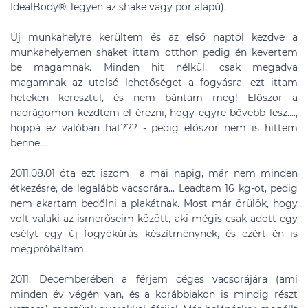
IdealBody®, legyen az shake vagy por alapú).
Új munkahelyre kerültem és az első naptól kezdve a
munkahelyemen shaket ittam otthon pedig én kevertem
be magamnak. Minden hit nélkül, csak megadva
magamnak az utolsó lehetőséget a fogyásra, ezt ittam
heteken keresztül, és nem bántam meg! Először a
nadrágomon kezdtem el érezni, hogy egyre bővebb lesz....,
hoppá ez valóban hat??? - pedig először nem is hittem
benne....
2011.08.01 óta ezt iszom a mai napig, már nem minden
étkezésre, de legalább vacsorára... Leadtam 16 kg-ot, pedig
nem akartam bedőlni a plakátnak. Most már örülök, hogy
volt valaki az ismerőseim között, aki mégis csak adott egy
esélyt egy új fogyókúrás készítménynek, és ezért én is
megpróbáltam.
2011. Decemberében a férjem céges vacsorájára (ami
minden év végén van, és a korábbiakon is mindig részt