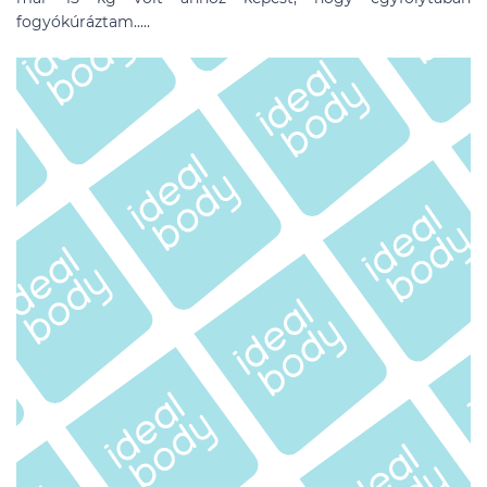
fogyókúráztam.....