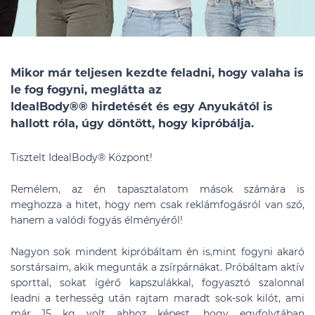
Mikor már teljesen kezdte feladni, hogy valaha is
le fog fogyni, meglátta az
IdealBody®
®
hirdetését és egy Anyukától is
hallott róla, úgy döntött, hogy kipróbálja.
Tisztelt IdealBody® Központ!
Remélem, az én tapasztalatom mások számára is
meghozza a hitet, hogy nem csak reklámfogásról van szó,
hanem a valódi fogyás élményéről!
Nagyon sok mindent kipróbáltam én is,mint fogyni akaró
sorstársaim, akik megunták a zsírpárnákat. Próbáltam aktív
sporttal, sokat ígérő kapszulákkal, fogyasztó szalonnal
leadni a terhesség után rajtam maradt sok-sok kilót, ami
már 15 kg volt ahhoz képest, hogy egyfolytában