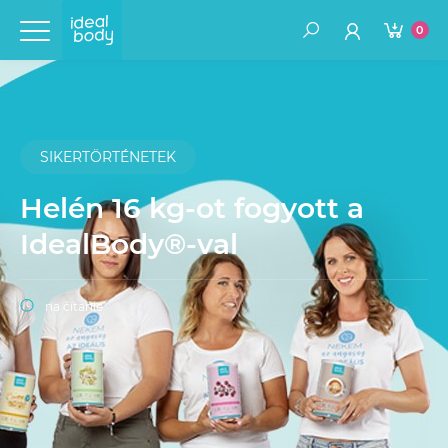
0
SIKERTÖRTÉNETEK
Helén 16 kg-ot fogyott a
IdealBody®-val
na čítanie