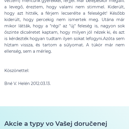
vettem) mentünk gyerekkel, férjjel. Már belépéskor megállt
a levegő, éreztem, hogy valami nem stimmel. Kiderült,
hogy azt hitték, a férjem lecserélte a feleségét! Később
kiderült, hogy percekig nem ismertek meg. Utána már
mikor látták, hogy a "régi" az "új" feleség is, nagyon sok
őszinte dicséretet kaptam, hogy milyen jól nézek ki, és azt
is kérdezték hogyan tudtam ilyen sokat lefogyni.Azóta sem
híztam vissza, és tartom a súlyomat. A tükör már nem
ellenség, sem a mérleg.
Köszönettel:
Bné V. Helén 2012.03.13.
Akcie a typy vo Vašej doručenej