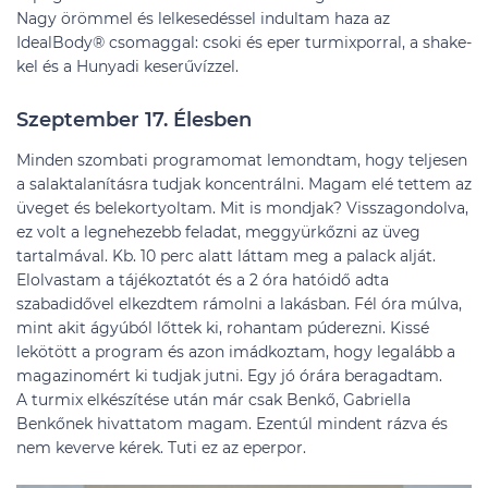
Nagy örömmel és lelkesedéssel indultam haza az
IdealBody® csomaggal: csoki és eper turmixporral, a shake-
kel és a Hunyadi keserűvízzel.
Szeptember 17. Élesben
Minden szombati programomat lemondtam, hogy teljesen
a salaktalanításra tudjak koncentrálni. Magam elé tettem az
üveget és belekortyoltam. Mit is mondjak? Visszagondolva,
ez volt a legnehezebb feladat, meggyürkőzni az üveg
tartalmával. Kb. 10 perc alatt láttam meg a palack alját.
Elolvastam a tájékoztatót és a 2 óra hatóidő adta
szabadidővel elkezdtem rámolni a lakásban. Fél óra múlva,
mint akit ágyúból lőttek ki, rohantam púderezni. Kissé
lekötött a program és azon imádkoztam, hogy legalább a
magazinomért ki tudjak jutni. Egy jó órára beragadtam.
A turmix elkészítése után már csak Benkő, Gabriella
Benkőnek hivattatom magam. Ezentúl mindent rázva és
nem keverve kérek. Tuti ez az eperpor.