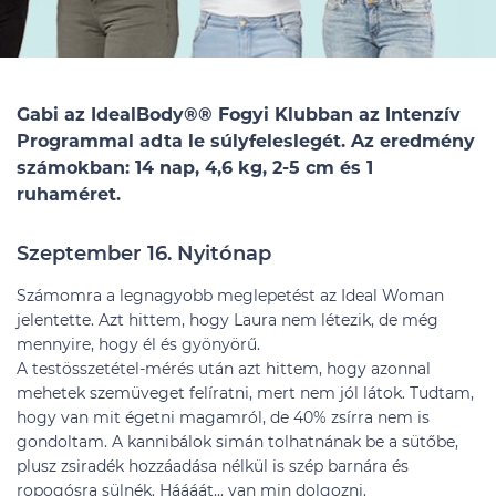
Gabi az IdealBody®
®
Fogyi Klubban az Intenzív
Programmal adta le súlyfeleslegét. Az eredmény
számokban: 14 nap, 4,6 kg, 2-5 cm és 1
ruhaméret.
Szeptember 16. Nyitónap
Számomra a legnagyobb meglepetést az Ideal Woman
jelentette. Azt hittem, hogy Laura nem létezik, de még
mennyire, hogy él és gyönyörű.
A testösszetétel-mérés után azt hittem, hogy azonnal
mehetek szemüveget felíratni, mert nem jól látok. Tudtam,
hogy van mit égetni magamról, de 40% zsírra nem is
gondoltam. A kannibálok simán tolhatnának be a sütőbe,
plusz zsiradék hozzáadása nélkül is szép barnára és
ropogósra sülnék. Háááát... van min dolgozni.