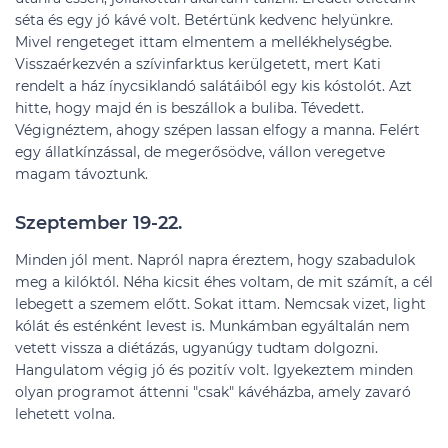
séta és egy jó kávé volt. Betértünk kedvenc helyünkre.
Mivel rengeteget ittam elmentem a mellékhelységbe.
Visszaérkezvén a szívinfarktus kerülgetett, mert Kati
rendelt a ház ínycsiklandó salátáiból egy kis kóstolót. Azt
hitte, hogy majd én is beszállok a buliba. Tévedett.
Végignéztem, ahogy szépen lassan elfogy a manna. Felért
egy állatkínzással, de megerősödve, vállon veregetve
magam távoztunk.
Szeptember 19-22.
Minden jól ment. Napról napra éreztem, hogy szabadulok
meg a kilóktól. Néha kicsit éhes voltam, de mit számít, a cél
lebegett a szemem előtt. Sokat ittam. Nemcsak vizet, light
kólát és esténként levest is. Munkámban egyáltalán nem
vetett vissza a diétázás, ugyanúgy tudtam dolgozni.
Hangulatom végig jó és pozitív volt. Igyekeztem minden
olyan programot áttenni "csak" kávéházba, amely zavaró
lehetett volna.