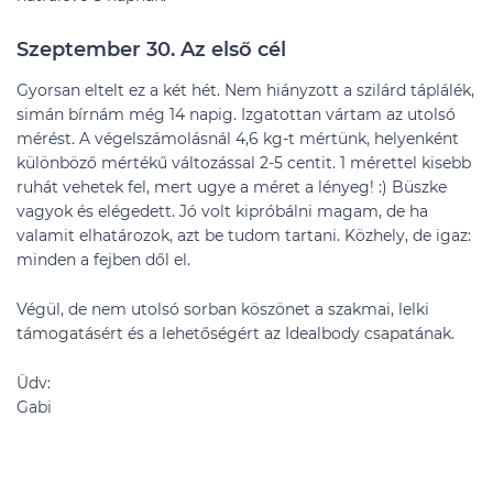
Szeptember 30. Az első cél
Gyorsan eltelt ez a két hét. Nem hiányzott a szilárd táplálék,
simán bírnám még 14 napig. Izgatottan vártam az utolsó
mérést. A végelszámolásnál 4,6 kg-t mértünk, helyenként
különböző mértékű változással 2-5 centit. 1 mérettel kisebb
ruhát vehetek fel, mert ugye a méret a lényeg! :) Büszke
vagyok és elégedett. Jó volt kipróbálni magam, de ha
valamit elhatározok, azt be tudom tartani. Közhely, de igaz:
minden a fejben dől el.
Végül, de nem utolsó sorban köszönet a szakmai, lelki
támogatásért és a lehetőségért az Idealbody csapatának.
Üdv:
Gabi