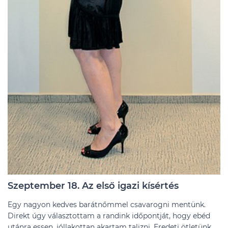
Szeptember 18. Az első igazi kísértés
Egy nagyon kedves barátnőmmel csavarogni mentünk.
Direkt úgy választottam a randink időpontját, hogy ebéd
utánra essen, jóllakottan akartam talizni. Eredeti ötletünk