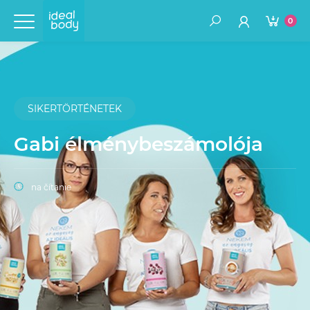
0
SIKERTÖRTÉNETEK
Gabi élménybeszámolója
na čítanie