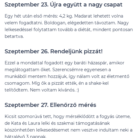
Szeptember 23. Újra együtt a nagy csapat
Egy hét után első mérés: 4,2 kg. Madarat lehetett volna
velem fogadtatni. Boldogan, elégedetten távoztam. Nagy
lelkesedéssel folytattam tovább a diétát, mindent pontosan
betartva.
Szeptember 26. Rendeljünk pizzát!
Ezzel a mondattal fogadott egy baráti házaspár, amikor
meglátogattam őket. Szerencsémre egyenesen a
munkából mentem hozzájuk, így nálam volt az életmentő
csomagom. Míg ők a pizzát ették, én a shake-kel
telítődtem. Nem voltam kívánós. :)
Szeptember 27. Ellenőrző mérés
Kicsit szomorúvá tett, hogy mérséklődött a fogyás üteme,
de Kata és Laura lelki és szakmai támogatásának
köszönhetően lelkesedésemet nem vesztve indultam neki a
hátralévő 3 napnak.