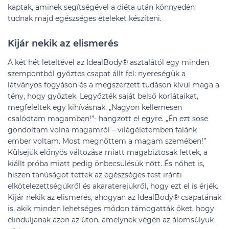
kaptak, aminek segítségével a diéta után könnyedén
tudnak majd egészséges ételeket készíteni.
Kijár nekik az elismerés
A két hét leteltével az IdealBody® asztalától egy minden
szempontból győztes csapat állt fel: nyereségük a
látványos fogyáson és a megszerzett tudáson kívül maga a
tény, hogy győztek. Legyőzték saját belső korlátaikat,
megfeleltek egy kihívásnak. „Nagyon kellemesen
csalódtam magamban!”- hangzott el egyre. „Én ezt sose
gondoltam volna magamról – világéletemben falánk
ember voltam. Most megnőttem a magam szemében!”
Külsejük előnyös változása miatt magabiztosak lettek, a
kiállt próba miatt pedig önbecsülésük nőtt. És nőhet is,
hiszen tanúságot tettek az egészséges test iránti
elkötelezettségükről és akaraterejükről, hogy ezt el is érjék.
Kijár nekik az elismerés, ahogyan az IdealBody® csapatának
is, akik minden lehetséges módon támogatták őket, hogy
elinduljanak azon az úton, amelynek végén az álomsúlyuk