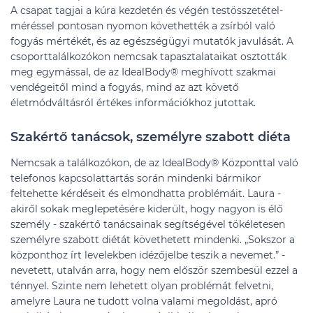
A csapat tagjai a kúra kezdetén és végén testösszetétel-
méréssel pontosan nyomon követhették a zsírból való
fogyás mértékét, és az egészségügyi mutatók javulását. A
csoporttalálkozókon nemcsak tapasztalataikat osztották
meg egymással, de az IdealBody® meghívott szakmai
vendégeitől mind a fogyás, mind az azt követő
életmódváltásról értékes információkhoz jutottak.
Szakértő tanácsok, személyre szabott diéta
Nemcsak a találkozókon, de az IdealBody® Központtal való
telefonos kapcsolattartás során mindenki bármikor
feltehette kérdéseit és elmondhatta problémáit. Laura -
akiről sokak meglepetésére kiderült, hogy nagyon is élő
személy - szakértő tanácsainak segítségével tökéletesen
személyre szabott diétát követhetett mindenki. „Sokszor a
központhoz írt levelekben idézőjelbe teszik a nevemet.” -
nevetett, utalván arra, hogy nem először szembesül ezzel a
ténnyel. Szinte nem lehetett olyan problémát felvetni,
amelyre Laura ne tudott volna valami megoldást, apró