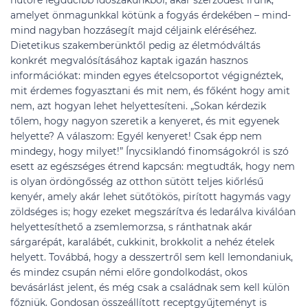
hűtőre legducibb időszakunkból, akár szerződést írunk,
amelyet önmagunkkal kötünk a fogyás érdekében – mind-
mind nagyban hozzásegít majd céljaink eléréséhez.
Dietetikus szakemberünktől pedig az életmódváltás
konkrét megvalósításához kaptak igazán hasznos
információkat: minden egyes ételcsoportot végignéztek,
mit érdemes fogyasztani és mit nem, és főként hogy amit
nem, azt hogyan lehet helyettesíteni. „Sokan kérdezik
tőlem, hogy nagyon szeretik a kenyeret, és mit egyenek
helyette? A válaszom: Egyél kenyeret! Csak épp nem
mindegy, hogy milyet!” Ínycsiklandó finomságokról is szó
esett az egészséges étrend kapcsán: megtudták, hogy nem
is olyan ördöngősség az otthon sütött teljes kiőrlésű
kenyér, amely akár lehet sütőtökös, pirított hagymás vagy
zöldséges is; hogy ezeket megszárítva és ledarálva kiválóan
helyettesíthető a zsemlemorzsa, s ránthatnak akár
sárgarépát, karalábét, cukkinit, brokkolit a nehéz ételek
helyett. Továbbá, hogy a desszertről sem kell lemondaniuk,
és mindez csupán némi előre gondolkodást, okos
bevásárlást jelent, és még csak a családnak sem kell külön
főzniük. Gondosan összeállított receptgyűjteményt is