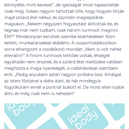
könnyebb, mint keveset”, de igazságát most tapasztalták
csak meg. Sokan nagyon tartottak tőle, hogy hogyan bírják
majd szilárd étel nélkül, és őszintén meglepődtek
magukon. „Nekem négyszeri fogyasztást állítottak be, és
tegnap már nem tudtam, csak három turmixot meginni.
ÉN!!!” Mindannyian kerültek szembe kísértésekkel: főzni
kellett, munkatársakkal ebédelni. A csoporttalálkozókon
sorra elhangzott a csodálkozó mondat: „Nem is volt nehéz
ellenállni!” A finom turmixok telítőek voltak, éhséget
egyáltalán nem éreztek, és a szilárd étel mellőzése valóban
meghozta a maga nyereségét, a csábításokkal szembeni
erőt. „Pedig anyukám aztán nagyon próbára tesz. Kínálgat
az isteni főztjével a diéta alatt, és hát mindegyik
fogyókúrám ennél a pontnál bukott el. De most ellen tudok
állni, és még csak nem is nehezen!”