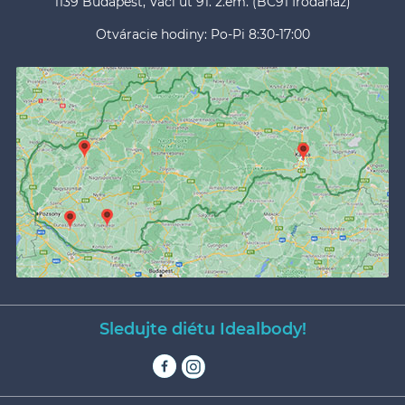
1139 Budapest, Váci út 91. 2.em. (BC91 Irodaház)
Otváracie hodiny: Po-Pi 8:30-17:00
Sledujte diétu Idealbody!