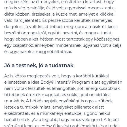
megbeszélni az élményeket, erősítette a kitartást, hogy
más is végigcsinálja, és jó volt egymással megosztani a
diéta közbeni érzéseket, a küzdelmet, amelyet a kilókkal
való harc jelentett. És persze szóba kerültek személyes
dolgok is, jó volt kicsit többet megtudni a másikról, kicsit
beszélni önmagukról, együtt nevetni, és maga a tudat,
hogy ebben a két hétben most tartoztak egy közösséghez,
egy csapathoz, amelyben mindenkinek ugyanaz volt a célja
és ugyanazok a megpróbáltatásai.
Jó a testnek, jó a tudatnak
Az is közös meglepetés volt, hogy a korábbi kúrákkal
ellentétben a IdealBody® Intenzív Program alatt egyáltalán
nem voltak feszültek és lehangoltak, sőt: energikusabbnak,
fittebbnek érezték magukat, és sokkal jobban bírták a
munkát is. A hétköznapjaik egyébként is egyszerűbbek
lettek a turmixok miatt, amelyeket pillanatok alatt
elkészítettek, és a munkahelyi életükbe is gond nélkül
beépíthették. „Az a legjobb, hogy nincs vele gond. A fejből
száműzni lehet az egész étkezési problémakört, és a tudat,