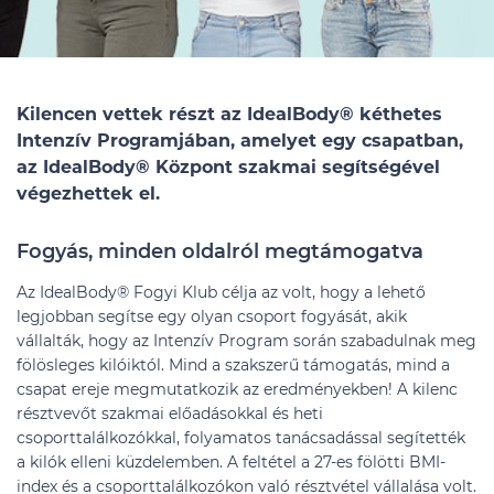
Kilencen vettek részt az IdealBody® kéthetes
Intenzív Programjában, amelyet egy csapatban,
az IdealBody® Központ szakmai segítségével
végezhettek el.
Fogyás, minden oldalról megtámogatva
Az IdealBody® Fogyi Klub célja az volt, hogy a lehető
legjobban segítse egy olyan csoport fogyását, akik
vállalták, hogy az Intenzív Program során szabadulnak meg
fölösleges kilóiktól. Mind a szakszerű támogatás, mind a
csapat ereje megmutatkozik az eredményekben! A kilenc
résztvevőt szakmai előadásokkal és heti
csoporttalálkozókkal, folyamatos tanácsadással segítették
a kilók elleni küzdelemben. A feltétel a 27-es fölötti BMI-
index és a csoporttalálkozókon való résztvétel vállalása volt.