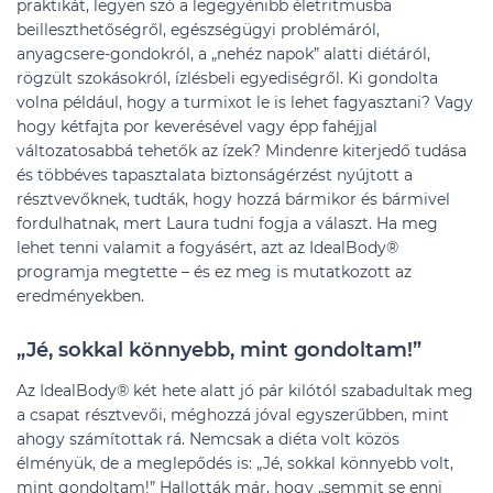
praktikát, legyen szó a legegyénibb életritmusba
beilleszthetőségről, egészségügyi problémáról,
anyagcsere-gondokról, a „nehéz napok” alatti diétáról,
rögzült szokásokról, ízlésbeli egyediségről. Ki gondolta
volna például, hogy a turmixot le is lehet fagyasztani? Vagy
hogy kétfajta por keverésével vagy épp fahéjjal
változatosabbá tehetők az ízek? Mindenre kiterjedő tudása
és többéves tapasztalata biztonságérzést nyújtott a
résztvevőknek, tudták, hogy hozzá bármikor és bármivel
fordulhatnak, mert Laura tudni fogja a választ. Ha meg
lehet tenni valamit a fogyásért, azt az IdealBody®
programja megtette – és ez meg is mutatkozott az
eredményekben.
„Jé, sokkal könnyebb, mint gondoltam!”
Az IdealBody® két hete alatt jó pár kilótól szabadultak meg
a csapat résztvevői, méghozzá jóval egyszerűbben, mint
ahogy számítottak rá. Nemcsak a diéta volt közös
élményük, de a meglepődés is: „Jé, sokkal könnyebb volt,
mint gondoltam!” Hallották már, hogy „semmit se enni