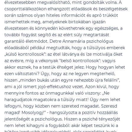
élvezetesebben megvalósítható, mint gondolták volna. A
csoporttalálkozókon elhangzott előadások és beszélgetések
során számos olyan hiteles információt és apró trükköt
ismerhettek meg, amelyeknek birtokában igazán
élvezetesen és könnyedén követhetnek egy egészséges, a
további fogyást segítő és az elért súly megtartását
garantáló életmódot. Detre Annamária pszichológus
előadásából például megtudták, hogy a túlsúlyos emberek
„külső kontrollosok”: az étel látványa és íze motiválja őket
az evésre, míg a vékonyak "belső kontrollosok": vagyis
akkor esznek, ha a testük éhséget jelez. Hogy hogyan lehet
ezen változtatni? Úgy, hogy az ne legyen megterhelő,
hiszen „minden bukás után egyre nehezebb újra felállni”,
ami a jól ismert jojó-effektushoz vezet. Azon kívül, hogy
mennyire fontos az önmagunkkal való viszony: „Ne
haragudjatok magatokra a túlsúly miatt! Úgy nem lehet
lefogyni, hogy közben nem szereted magadat. Szeresd
magad! Mosolyogj!” - hangsúlyozta a pozitív hozzáállás
jelentőségét a pszichológus. Hiszen a psziché tényezőjét
nem lehet kihagyni a fogyásból: akár képet teszünk ki a