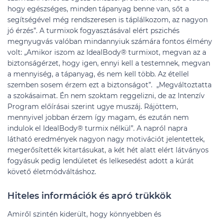
hogy egészséges, minden tápanyag benne van, sőt a
segítségével még rendszeresen is táplálkozom, az nagyon
jó érzés”. A turmixok fogyasztásával elért pszichés
megnyugvás valóban mindannyiuk számára fontos élmény
volt: „Amikor iszom az IdealBody® turmixot, megvan az a
biztonságérzet, hogy igen, ennyi kell a testemnek, megvan
a mennyiség, a tápanyag, és nem kell több. Az étellel
szemben sosem érzem ezt a biztonságot”. „Megváltoztatta
a szokásaimat. Én nem szoktam reggelizni, de az Intenzív
Program előírásai szerint ugye muszáj. Rájöttem,
mennyivel jobban érzem így magam, és ezután nem
indulok el IdealBody® turmix nélkül”. A napról napra
látható eredmények nagyon nagy motivációt jelentettek,
megerősítették kitartásukat, a két hét alatt elért látványos
fogyásuk pedig lendületet és lelkesedést adott a kúrát
követő életmódváltáshoz.
Hiteles információk és apró trükkök
Amiről szintén kiderült, hogy könnyebben és