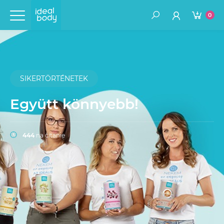
0
SIKERTÖRTÉNETEK
Együtt könnyebb!
444
na čítanie